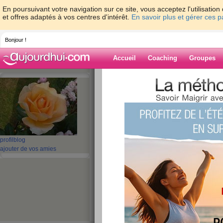
En poursuivant votre navigation sur ce site, vous acceptez l'utilisati
et offres adaptés à vos centres d'intérêt.
En savoir plus et gérer ces 
Bonjour !
Accueil
Coaching
Groupes
Accueil
>
espaces
>
faf51
> Bonne Année, 
du monde à mes amies
Blog de faf51
aide blog
profil
blog
Bonne Année, bonn
ajouter de vos amies
le bonheur du mo
amies
publié le 31/12/2009 à 18:09