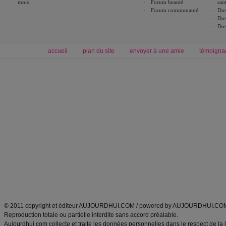
mois
Forum beauté
san
Forum communauté
Dos
Dos
Dos
accueil
plan du site
envoyer à une amie
témoigna
Forum minceur
Forum cuisine
Commencer un régime
boissons, vins et cocktails
Alimentation équilibrée et nutrition
astuces et bons plans
Minceur
Recette cuisine
exercices physiques
recette facile
produits minceur
Recette poulet
Tags
:
ventre plat
|
maigrir des fesses
|
abdominaux
|
régime américain
|
régime mayo
|
Découvrez aussi
:
exercices abdominaux
|
recette wok
|
ANXA Partenaires
:
Recette
de cuisine |
Recette cuisine
|
© 2011 copyright et éditeur AUJOURDHUI.COM / powered by AUJOURDHUI.CO
Reproduction totale ou partielle interdite sans accord préalable.
Aujourdhui.com collecte et traite les données personnelles dans le respect de la 