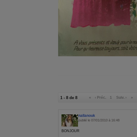
1 - 8 de 8
«
‹ Préc.
1
Suiv. ›
»
nallanouk
publié le 07/01/2010 à 16:48
BONJOUR