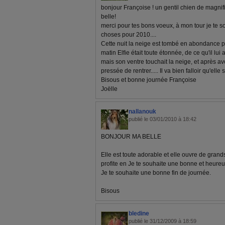
bonjour Françoise ! un gentil chien de magnifi
belle!
merci pour tes bons voeux, à mon tour je te s
choses pour 2010....
Cette nuit la neige est tombé en abondance pou
matin Elfie était toute étonnée, de ce qu'il lui ar
mais son ventre touchait la neige, et après avoi
pressée de rentrer..... Il va bien falloir qu'elle 
Bisous et bonne journée Françoise
Joëlle
nallanouk
publié le 03/01/2010 à 18:42
BONJOUR MA BELLE
Elle est toute adorable et elle ouvre de gran
profite en Je te souhaite une bonne et heureu
Je te souhaite une bonne fin de journée.
Bisous
bledine
publié le 31/12/2009 à 18:59