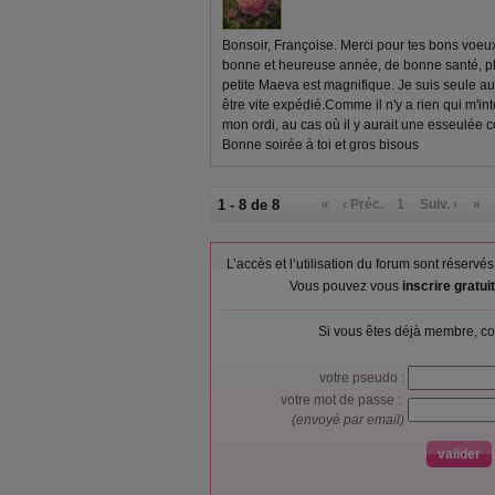
Bonsoir, Françoise. Merci pour tes bons voeux
bonne et heureuse année, de bonne santé, ple
petite Maeva est magnifique. Je suis seule au
être vite expédié.Comme il n'y a rien qui m'int
mon ordi, au cas où il y aurait une esseulée
Bonne soirée à toi et gros bisous
1 - 8 de 8
«
‹ Préc.
1
Suiv. ›
»
L’accès et l’utilisation du forum sont réser
Vous pouvez vous
inscrire gratu
Si vous êtes déjà membre, co
votre pseudo :
votre mot de passe :
(envoyé par email)