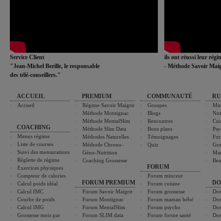
Service Client
ils ont réussi leur rég
"Jean-Michel Berille, le responsable
- Méthode Savoir Maig
des télé-conseillers."
ACCUEIL
PREMIUM
COMMUNAUTÉ
RU
Accueil
Régime Savoir Maigrir
Groupes
Min
Méthode Montignac
Blogs
Nut
Méthode MentalSlim
Rencontres
Cui
COACHING
Méthode Slim Data
Bons plans
Psy
Menus régime
Méthodes Naturelles
Témoignages
For
Liste de courses
Méthode Chrono-
Quiz
Gro
Suivi des mensurations
Géno-Nutrition
Ma
Réglette de régime
Coaching Grossesse
Bea
FORUM
Exercices physiques
Compteur de calories
Forum minceur
FORUM PREMIUM
DO
Calcul poids idéal
Forum cuisine
Calcul IMC
Forum Savoir Maigrir
Forum grossesse
Dos
Courbe de poids
Forum Montignac
Forum maman bébé
Dos
Calcul IMG
Forum MentalSlim
Forum psycho
Dos
Grossesse mois par
Forum SLIM data
Forum forme santé
Dos