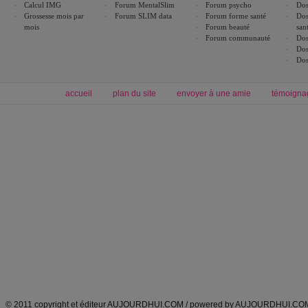
Calcul IMG
Forum MentalSlim
Forum psycho
Dos
Grossesse mois par
Forum SLIM data
Forum forme santé
Dos
mois
Forum beauté
san
Forum communauté
Dos
Dos
Dos
accueil
plan du site
envoyer à une amie
témoigna
Forum minceur
Forum cuisine
Commencer un régime
boissons, vins et cocktails
Alimentation équilibrée et nutrition
astuces et bons plans
Minceur
Recette cuisine
exercices physiques
recette facile
produits minceur
Recette poulet
Tags
:
ventre plat
|
maigrir des fesses
|
abdominaux
|
régime américain
|
régime mayo
|
Découvrez aussi
:
exercices abdominaux
|
recette wok
|
ANXA Partenaires
:
Recette
de cuisine |
Recette cuisine
|
© 2011 copyright et éditeur AUJOURDHUI.COM / powered by AUJOURDHUI.CO