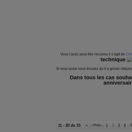
Vous l’avez peut être reconnu il s’agit de
Chr
technique
Si vous aussi vous trouvez qu’il a grossi cliquez 
Dans tous les cas souhai
anniversaire
11 - 20 de 33
«
‹ Préc.
1
2
3
4
S