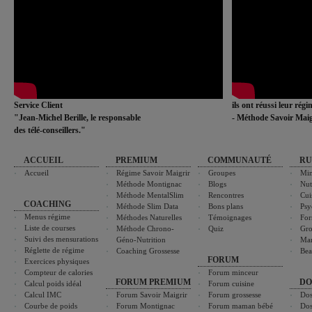
Service Client
ils ont réussi leur rég
"Jean-Michel Berille, le responsable
- Méthode Savoir Maig
des télé-conseillers."
ACCUEIL
PREMIUM
COMMUNAUTÉ
RU
Accueil
Régime Savoir Maigrir
Groupes
Min
Méthode Montignac
Blogs
Nut
Méthode MentalSlim
Rencontres
Cui
COACHING
Méthode Slim Data
Bons plans
Psy
Menus régime
Méthodes Naturelles
Témoignages
For
Liste de courses
Méthode Chrono-
Quiz
Gro
Suivi des mensurations
Géno-Nutrition
Ma
Réglette de régime
Coaching Grossesse
Bea
FORUM
Exercices physiques
Compteur de calories
Forum minceur
FORUM PREMIUM
DO
Calcul poids idéal
Forum cuisine
Calcul IMC
Forum Savoir Maigrir
Forum grossesse
Dos
Courbe de poids
Forum Montignac
Forum maman bébé
Dos