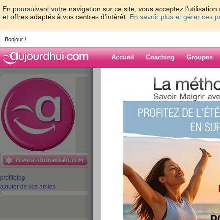
En poursuivant votre navigation sur ce site, vous acceptez l'utilisati
et offres adaptés à vos centres d'intérêt.
En savoir plus et gérer ces 
Bonjour !
Accueil
Coaching
Groupes
Accueil
>
espaces
>
equipe-aujourdhuico
!!!
Blog de equipe-
aujourdhuicom
aide blog
Joyeux anniversair
profil
blog
publié le 11/07/2012 à 09:35
ajouter de vos amies
Aujourd’hui un membre de l’équ