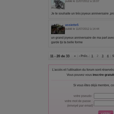
publié le 11/07/2012 à 16:07
Je te souhaite un trés joyeux anniversaire ,prof
assiette5
publié le 11/07/2012 à 14:44
un grand joyeux anniversaire de ma part ave
garde tjs ta belle forme
11 - 20 de 33
«
‹ Préc.
1
2
3
4
S
L’accès et l’utilisation du forum sont réser
Vous pouvez vous
inscrire gratu
Si vous êtes déjà membre, co
votre pseudo :
votre mot de passe :
(envoyé par email)