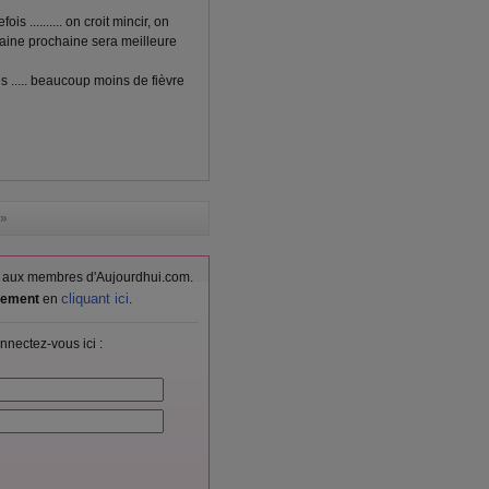
 .......... on croit mincir, on
 semaine prochaine sera meilleure
s ..... beaucoup moins de fièvre
»
vés aux membres d'Aujourdhui.com.
cliquant ici
itement
en
.
nnectez-vous ici :