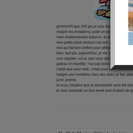
grrrrrrrrr!!!! que 200 grs je suis déçue, déçue et 
malgré les invitations, juste un plat, pas d'entré
mais mademoiselle balance, tu te fiches de moi, 
mes petits pieds dodues sur son ventre, et en d
moi qui fait tant d'effort pour alléger ses souffr
bien, tant pis, aujourd'hui, je me suis lâchée,c
suis régalée, oui je sais vous allez dire "pas bi
gateau et chantilly ,"oui pas bien non plus" ,mais
c'etait que pour midi, c'etait pour punir mademoi
malgré une invitation chez des amis, je fais at
jurer, promis
et vous, j'espére que la demoiselle aura été plu
je vous souhaite un bon week end et plein de g