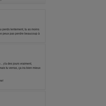
»
 tu perds lentement, tu as moins
 ne peux pas perdre beaucoup à
.. y'a des jours vraiment,
, mais tu verras, ça ira bien mieux
re!