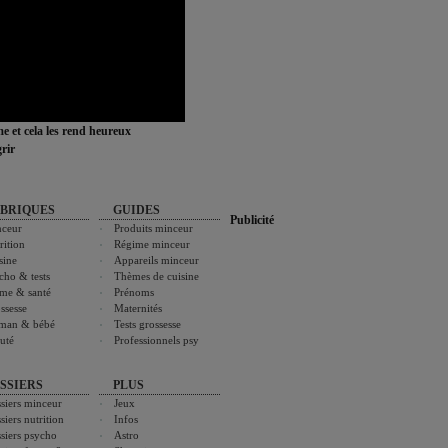
ime et cela les rend heureux
rir
BRIQUES
GUIDES
Publicité
ceur
Produits minceur
rition
Régime minceur
sine
Appareils minceur
cho & tests
Thèmes de cuisine
me & santé
Prénoms
ssesse
Maternités
man & bébé
Tests grossesse
uté
Professionnels psy
SSIERS
PLUS
siers minceur
Jeux
siers nutrition
Infos
siers psycho
Astro