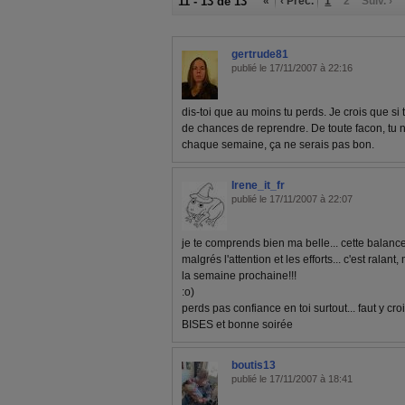
11 - 13 de 13
«
‹ Préc.
1
2
Suiv. ›
gertrude81
publié le 17/11/2007 à 22:16
dis-toi que au moins tu perds. Je crois que si
de chances de reprendre. De toute facon, tu
chaque semaine, ça ne serais pas bon.
Irene_it_fr
publié le 17/11/2007 à 22:07
je te comprends bien ma belle... cette balance.
malgrés l'attention et les efforts... c'est ralant
la semaine prochaine!!!
:o)
perds pas confiance en toi surtout... faut y croi
BISES et bonne soirée
boutis13
publié le 17/11/2007 à 18:41