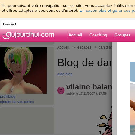
En poursuivant votre navigation sur ce site, vous acceptez l'utilisati
et offres adaptés à vos centres d'intérêt.
En savoir plus et gérer ces 
Bonjour !
Accueil
Coaching
Groupes
Accueil
>
espaces
>
danidiane
> vilaine 
Blog de danidia
aide blog
vilaine balance
publié le 17/11/2007 à 17:59
profil
blog
ajouter de vos amies