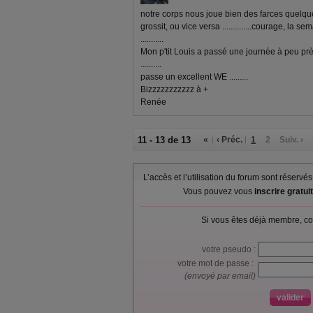
notre corps nous joue bien des farces quelquefois
grossit, ou vice versa ..............courage, la
...........
Mon p'tit Louis a passé une journée à peu prè
..........
passe un excellent WE .........
Bizzzzzzzzzzz à +
Renée
11 - 13 de 13
«
‹ Préc.
1
2
Suiv. ›
L’accès et l’utilisation du forum sont réser
Vous pouvez vous
inscrire gratu
Si vous êtes déjà membre, co
votre pseudo :
votre mot de passe :
(envoyé par email)