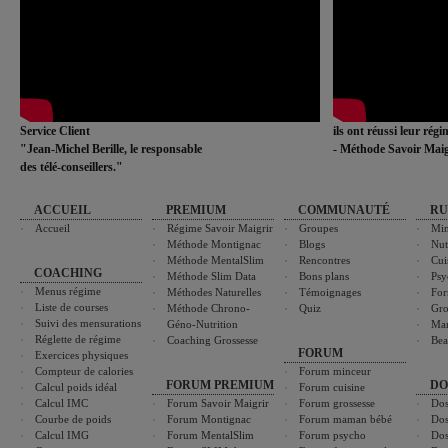
Service Client
ils ont réussi leur rég
"Jean-Michel Berille, le responsable
- Méthode Savoir Maig
des télé-conseillers."
ACCUEIL
PREMIUM
COMMUNAUTÉ
RU
Accueil
Régime Savoir Maigrir
Groupes
Min
Méthode Montignac
Blogs
Nut
Méthode MentalSlim
Rencontres
Cui
COACHING
Méthode Slim Data
Bons plans
Psy
Menus régime
Méthodes Naturelles
Témoignages
For
Liste de courses
Méthode Chrono-
Quiz
Gro
Suivi des mensurations
Géno-Nutrition
Ma
Réglette de régime
Coaching Grossesse
Bea
FORUM
Exercices physiques
Compteur de calories
Forum minceur
FORUM PREMIUM
DO
Calcul poids idéal
Forum cuisine
Calcul IMC
Forum Savoir Maigrir
Forum grossesse
Dos
Courbe de poids
Forum Montignac
Forum maman bébé
Dos
Calcul IMG
Forum MentalSlim
Forum psycho
Dos