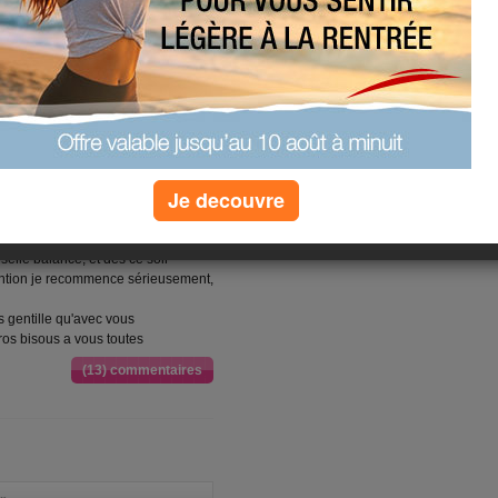
déçue j'ai fait super attention,
e, pas de dessert, et là!!! que 200grs
pourtant je lui ai mis, délicatement
ouceur, et elle m'annonce que ça !!
ances, quand je monte sur elle, eh!
Je decouvre
harcuterie,une vrai cochonne, je me
en" et ensuite une superbe part de
 ne vous affolez pas les filles,
selle balance, et dés ce soir
tention je recommence sérieusement,
s gentille qu'avec vous
ros bisous a vous toutes
(13) commentaires