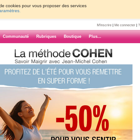
on de cookies pour vous proposer des services
paramètres.
M'inscrire
|
Me connecter
|
?
Communauté
Rubriques
Boutique
Plus...
balance
ne
ARCHIVES