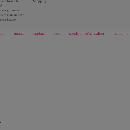
siers forme &
Shopping
té
siers grossesse
siers maman bébé
siers beauté
ges
presse
contact
aide
conditions d'utilisation
recrutemen
Forum grossesse et bébé
Forum psychologie
envie de bébé et de devenir maman
développement personnel et spiritua
accouchement et naissance de bébé
couple et sexualité
Grossesse et femme enceinte
Psychologie
symptome grossesse
intelligence et test de qi
calendrier de grossesse
test qi
régime protéiné
|
maigrir du ventre
|
M