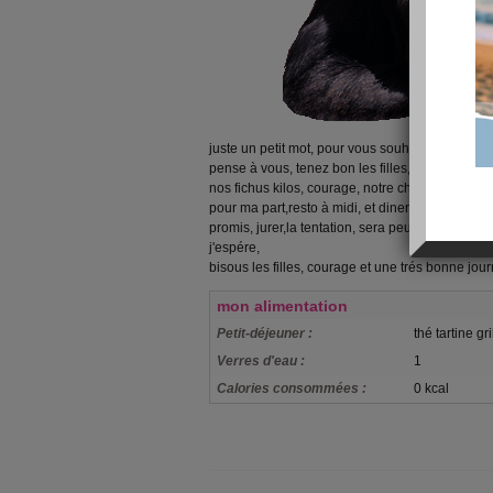
juste un petit mot, pour vous souhaitez, une bon
pense à vous, tenez bon les filles, on est sur l
nos fichus kilos, courage, notre chasse est ouve
pour ma part,resto à midi, et diner entre amis ce s
promis, jurer,la tentation, sera peut être là, mais
j'espére,
bisous les filles, courage et une trés bonne jou
mon alimentation
Petit-déjeuner :
thé tartine gri
Verres d'eau :
1
Calories consommées :
0 kcal