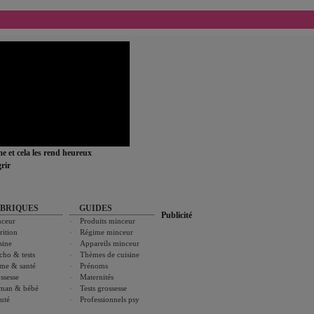
ime et cela les rend heureux
rir
BRIQUES
GUIDES
Publicité
ceur
Produits minceur
rition
Régime minceur
sine
Appareils minceur
cho & tests
Thèmes de cuisine
me & santé
Prénoms
ssesse
Maternités
man & bébé
Tests grossesse
uté
Professionnels psy