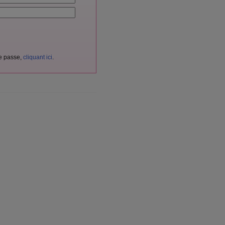
de passe,
cliquant ici
.