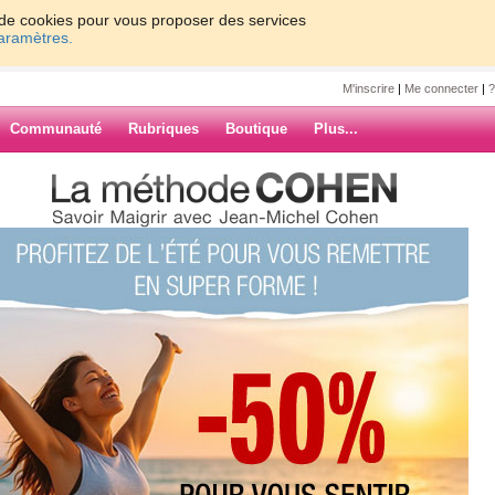
on de cookies pour vous proposer des services
paramètres.
M'inscrire
|
Me connecter
|
?
Communauté
Rubriques
Boutique
Plus...
e petit coucou
ne
ucou
ARCHIVES