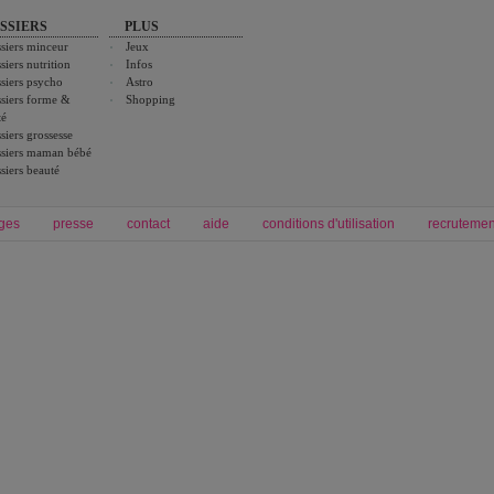
SSIERS
PLUS
siers minceur
Jeux
siers nutrition
Infos
siers psycho
Astro
siers forme &
Shopping
té
siers grossesse
siers maman bébé
siers beauté
ges
presse
contact
aide
conditions d'utilisation
recrutemen
Forum grossesse et bébé
Forum psychologie
envie de bébé et de devenir maman
développement personnel et spiritua
accouchement et naissance de bébé
couple et sexualité
Grossesse et femme enceinte
Psychologie
symptome grossesse
intelligence et test de qi
calendrier de grossesse
test qi
régime protéiné
|
maigrir du ventre
|