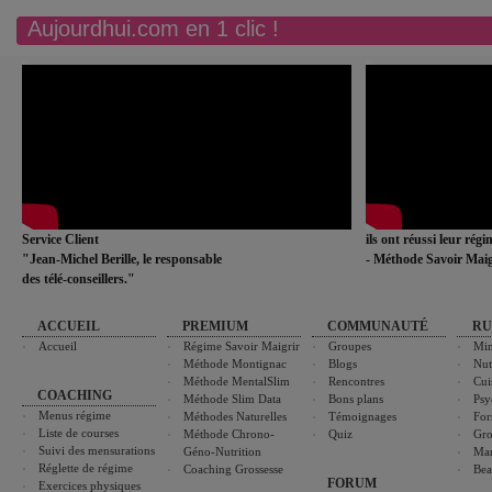
Aujourdhui.com en 1 clic !
Service Client
ils ont réussi leur rég
"Jean-Michel Berille, le responsable
- Méthode Savoir Maig
des télé-conseillers."
ACCUEIL
PREMIUM
COMMUNAUTÉ
RU
Accueil
Régime Savoir Maigrir
Groupes
Min
Méthode Montignac
Blogs
Nut
Méthode MentalSlim
Rencontres
Cui
COACHING
Méthode Slim Data
Bons plans
Psy
Menus régime
Méthodes Naturelles
Témoignages
For
Liste de courses
Méthode Chrono-
Quiz
Gro
Suivi des mensurations
Géno-Nutrition
Ma
Réglette de régime
Coaching Grossesse
Bea
FORUM
Exercices physiques