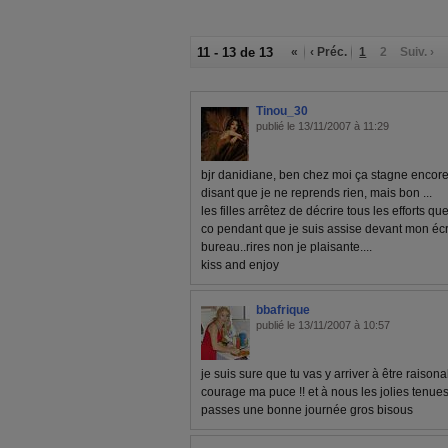
11 - 13 de 13
«
‹ Préc.
1
2
Suiv. ›
Tinou_30
publié le 13/11/2007 à 11:29
bjr danidiane, ben chez moi ça stagne encore
disant que je ne reprends rien, mais bon ...
les filles arrêtez de décrire tous les efforts q
co pendant que je suis assise devant mon écr
bureau..rires non je plaisante....
kiss and enjoy
bbafrique
publié le 13/11/2007 à 10:57
je suis sure que tu vas y arriver à être raisonab
courage ma puce !! et à nous les jolies tenues 
passes une bonne journée gros bisous