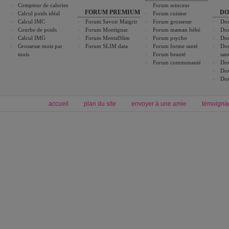
Compteur de calories
Forum minceur
FORUM PREMIUM
DO
Calcul poids idéal
Forum cuisine
Calcul IMC
Forum Savoir Maigrir
Forum grossesse
Dos
Courbe de poids
Forum Montignac
Forum maman bébé
Dos
Calcul IMG
Forum MentalSlim
Forum psycho
Dos
Grossesse mois par
Forum SLIM data
Forum forme santé
Dos
mois
Forum beauté
san
Forum communauté
Dos
Dos
Dos
accueil
plan du site
envoyer à une amie
témoigna
Forum minceur
Forum cuisine
Commencer un régime
boissons, vins et cocktails
Alimentation équilibrée et nutrition
astuces et bons plans
Minceur
Recette cuisine
exercices physiques
recette facile
produits minceur
Recette poulet
Tags
:
ventre plat
|
maigrir des fesses
|
abdominaux
|
régime américain
|
régime mayo
|
Découvrez aussi
:
exercices abdominaux
|
recette wok
|