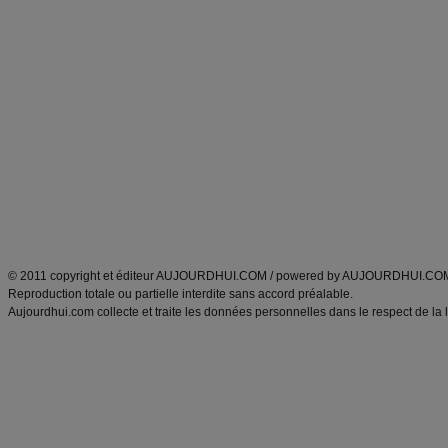
Forum minceur
Forum cuisine
Commencer un régime
boissons, vins et cocktails
Alimentation équilibrée et nutrition
astuces et bons plans
Minceur
Recette cuisine
exercices physiques
recette facile
produits minceur
Recette poulet
Tags
:
ventre plat
|
maigrir des fesses
|
abdominaux
|
régime américain
|
régime mayo
|
Découvrez aussi
:
exercices abdominaux
|
recette wok
|
ANXA Partenaires
:
Recette
de cuisine |
Recette cuisine
|
© 2011 copyright et éditeur AUJOURDHUI.COM / powered by AUJOURDHUI.CO
Reproduction totale ou partielle interdite sans accord préalable.
Aujourdhui.com collecte et traite les données personnelles dans le respect de la 