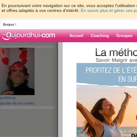
En poursuivant votre navigation sur ce site, vous acceptez l'utilisati
et offres adaptés à vos centres d'intérêt.
En savoir plus et gérer ces 
Bonjour !
Accueil
Coaching
Groupes
Accueil
>
espaces
>
cilie
> Pensée du jour
Blog de cilie
aide blog
Pensée du jour bon
publié le 25/11/2008 à 09:18
profil
blog
ajouter de vos amies