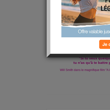
A la recherche du bonheur
envoyé par
Lyr
Je 
"Si tu veux quelqu
tu n'as qu'à te battre 
Will Smith dans le magnifique film "A 