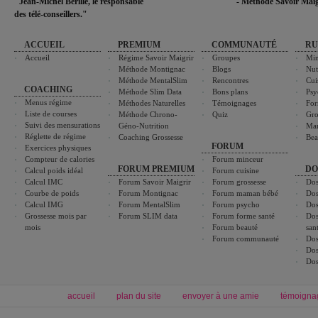
"Jean-Michel Berille, le responsable
- Méthode Savoir Maig
des télé-conseillers."
ACCUEIL
PREMIUM
COMMUNAUTÉ
RU
Accueil
Régime Savoir Maigrir
Groupes
Min
Méthode Montignac
Blogs
Nut
Méthode MentalSlim
Rencontres
Cui
COACHING
Méthode Slim Data
Bons plans
Psy
Menus régime
Méthodes Naturelles
Témoignages
For
Liste de courses
Méthode Chrono-
Quiz
Gro
Suivi des mensurations
Géno-Nutrition
Ma
Réglette de régime
Coaching Grossesse
Bea
FORUM
Exercices physiques
Compteur de calories
Forum minceur
FORUM PREMIUM
DO
Calcul poids idéal
Forum cuisine
Calcul IMC
Forum Savoir Maigrir
Forum grossesse
Dos
Courbe de poids
Forum Montignac
Forum maman bébé
Dos
Calcul IMG
Forum MentalSlim
Forum psycho
Dos
Grossesse mois par
Forum SLIM data
Forum forme santé
Dos
mois
Forum beauté
san
Forum communauté
Dos
Dos
Dos
accueil
plan du site
envoyer à une amie
témoigna