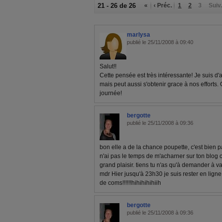
21 - 26 de 26
«
‹ Préc.
1
2
3
Suiv.
marlysa
publié le 25/11/2008 à 09:40
Salut!!
Cette pensée est très intéressante! Je suis d'
mais peut aussi s'obtenir grace à nos efforts
journée!
bergotte
publié le 25/11/2008 à 09:36
bon elle a de la chance poupette, c'est bien p
n'ai pas le temps de m'acharner sur ton blog c
grand plaisir. tiens tu n'as qu'à demander à v
mdr Hier jusqu'à 23h30 je suis rester en lign
de coms!!!!!!hihihihihiih
bergotte
publié le 25/11/2008 à 09:36