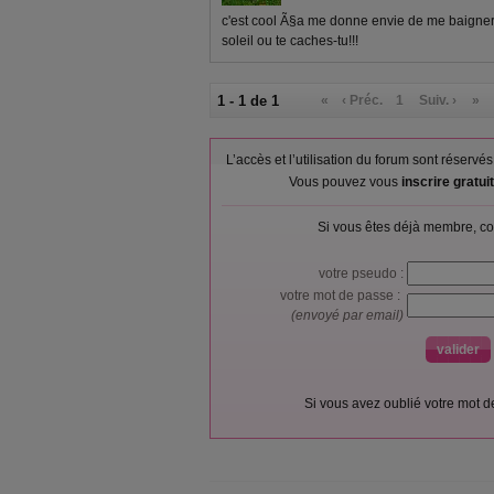
c'est cool Ã§a me donne envie de me baigner!
soleil ou te caches-tu!!!
1 - 1 de 1
«
‹ Préc.
1
Suiv. ›
»
L’accès et l’utilisation du forum sont réser
Vous pouvez vous
inscrire gratu
Si vous êtes déjà membre, co
votre pseudo :
votre mot de passe :
(envoyé par email)
Si vous avez oublié votre mot 