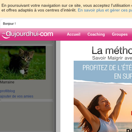
En poursuivant votre navigation sur ce site, vous acceptez l'utilisati
et offres adaptés à vos centres d'intérêt.
En savoir plus et gérer ces 
Bonjour !
Accueil
Coaching
Groupes
Accueil
>
espaces
>
choco284
> Je viens 
aujourdhui.com, et vous ?
Blog de choco2
aide blog
Marraine
Je viens juste de m
profil
blog
minutes sur aujou
ajouter de vos amies
vous ?
publié le 10/05/2012 à 23:03