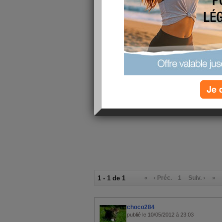
Je viens j
relaxer 2 
aujourdhu
vous ?
Je 
1 - 1 de 1
«
‹ Préc.
1
Suiv. ›
»
choco284
publié le 10/05/2012 à 23:03