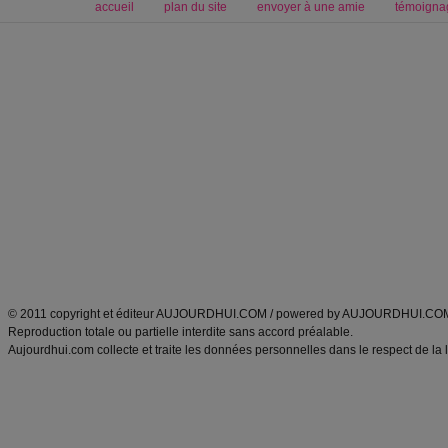
accueil
plan du site
envoyer à une amie
témoigna
Forum minceur
Forum cuisine
Commencer un régime
boissons, vins et cocktails
Alimentation équilibrée et nutrition
astuces et bons plans
Minceur
Recette cuisine
exercices physiques
recette facile
produits minceur
Recette poulet
Tags
:
ventre plat
|
maigrir des fesses
|
abdominaux
|
régime américain
|
régime mayo
|
Découvrez aussi
:
exercices abdominaux
|
recette wok
|
ANXA Partenaires
:
Recette
de cuisine |
Recette cuisine
|
© 2011 copyright et éditeur AUJOURDHUI.COM / powered by AUJOURDHUI.CO
Reproduction totale ou partielle interdite sans accord préalable.
Aujourdhui.com collecte et traite les données personnelles dans le respect de la 