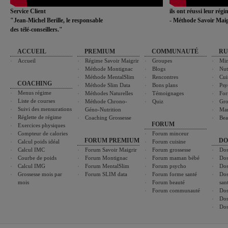
Service Client
ils ont réussi leur rég
"Jean-Michel Berille, le responsable
- Méthode Savoir Maig
des télé-conseillers."
ACCUEIL
PREMIUM
COMMUNAUTÉ
RU
Accueil
Régime Savoir Maigrir
Groupes
Min
Méthode Montignac
Blogs
Nut
Méthode MentalSlim
Rencontres
Cui
COACHING
Méthode Slim Data
Bons plans
Psy
Menus régime
Méthodes Naturelles
Témoignages
For
Liste de courses
Méthode Chrono-
Quiz
Gro
Suivi des mensurations
Géno-Nutrition
Ma
Réglette de régime
Coaching Grossesse
Bea
FORUM
Exercices physiques
Compteur de calories
Forum minceur
FORUM PREMIUM
DO
Calcul poids idéal
Forum cuisine
Calcul IMC
Forum Savoir Maigrir
Forum grossesse
Dos
Courbe de poids
Forum Montignac
Forum maman bébé
Dos
Calcul IMG
Forum MentalSlim
Forum psycho
Dos
Grossesse mois par
Forum SLIM data
Forum forme santé
Dos
mois
Forum beauté
san
Forum communauté
Dos
Dos
Dos