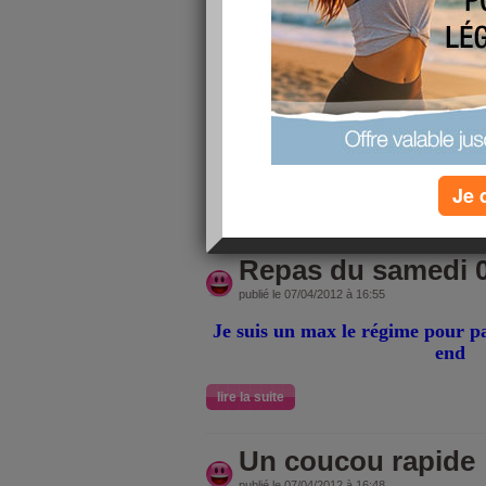
Juste pour me donner u
En essayant de faire trè
Je 
lire la suite
Repas du samedi 0
publié le 07/04/2012 à 16:55
Je suis un max le régime pour p
end
lire la suite
Un coucou rapide
publié le 07/04/2012 à 16:48