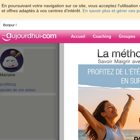
En poursuivant votre navigation sur ce site, vous acceptez l'utilisati
et offres adaptés à vos centres d'intérêt.
En savoir plus et gérer ces 
Bonjour !
Accueil
Coaching
Groupes
Accueil
>
espaces
>
Tinalouisa
Blog de Tinalou
Marraine
aide blog
profil
blog
ajouter de vos amies
21 - 30 de 115
«
1 - 10
11 - 12
»
«
‹ Préc.
1
2
3
4
5
6
DIMANCHE DE P
publié le 07/04/2012 à 20:06