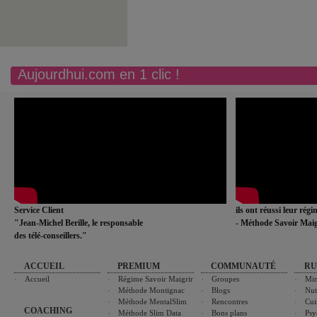
Aujourdhui.com en 1 clic !
Service Client
ils ont réussi leur rég
"Jean-Michel Berille, le responsable
- Méthode Savoir Maig
des télé-conseillers."
ACCUEIL
PREMIUM
COMMUNAUTÉ
RU
Accueil
Régime Savoir Maigrir
Groupes
Min
Méthode Montignac
Blogs
Nut
Méthode MentalSlim
Rencontres
Cui
COACHING
Méthode Slim Data
Bons plans
Psy