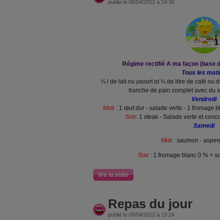
publié le 05/04/2012 à 14:36
Régime rectifié A ma façon (base d
Tous les mati
¼ l de lait ou yaourt et ¼ de litre de café ou 
tranche de pain complet avec du s
Vendredi
Midi :
1
œuf dur - salade verte - 1 fromage b
Soir:
1 steak - Salade verte et conc
Samedi
Midi
: saumon - asperg
Soir
: 1 fromage blanc 0 % + so
lire la suite
Repas du jour
publié le 05/04/2012 à 13:24