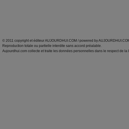
Tags
:
ventre plat
|
maigrir des fesses
|
abdominaux
|
régime américain
|
régime mayo
|
Découvrez aussi
:
exercices abdominaux
|
recette wok
|
ANXA Partenaires
:
Recette
de cuisine |
Recette cuisine
|
© 2011 copyright et éditeur AUJOURDHUI.COM / powered by AUJOURDHUI.CO
Reproduction totale ou partielle interdite sans accord préalable.
Aujourdhui.com collecte et traite les données personnelles dans le respect de la 