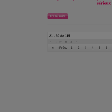
sérieux
lire la suite
21 - 30 de 115
«
1 - 10
11 - 12
»
«
‹ Préc.
1
2
3
4
5
6