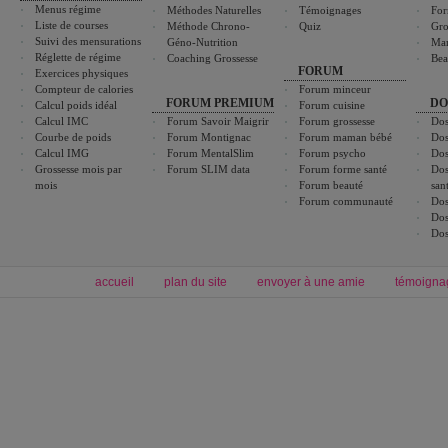
Menus régime
Méthodes Naturelles
Témoignages
For
Liste de courses
Méthode Chrono-
Quiz
Gro
Suivi des mensurations
Géno-Nutrition
Ma
Réglette de régime
Coaching Grossesse
Bea
FORUM
Exercices physiques
Compteur de calories
Forum minceur
FORUM PREMIUM
DO
Calcul poids idéal
Forum cuisine
Calcul IMC
Forum Savoir Maigrir
Forum grossesse
Dos
Courbe de poids
Forum Montignac
Forum maman bébé
Dos
Calcul IMG
Forum MentalSlim
Forum psycho
Dos
Grossesse mois par
Forum SLIM data
Forum forme santé
Dos
mois
Forum beauté
san
Forum communauté
Dos
Dos
Dos
accueil
plan du site
envoyer à une amie
témoigna
Forum minceur
Forum cuisine
Commencer un régime
boissons, vins et cocktails
Alimentation équilibrée et nutrition
astuces et bons plans
Minceur
Recette cuisine
exercices physiques
recette facile
produits minceur
Recette poulet