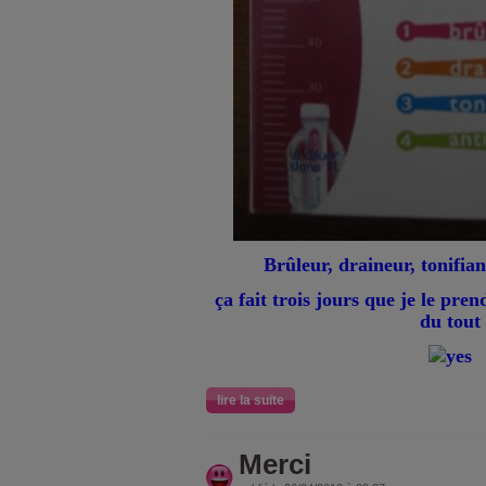
Brûleur, draineur, tonifian
ça fait trois jours que je le pre
du tout
lire la suite
Merci