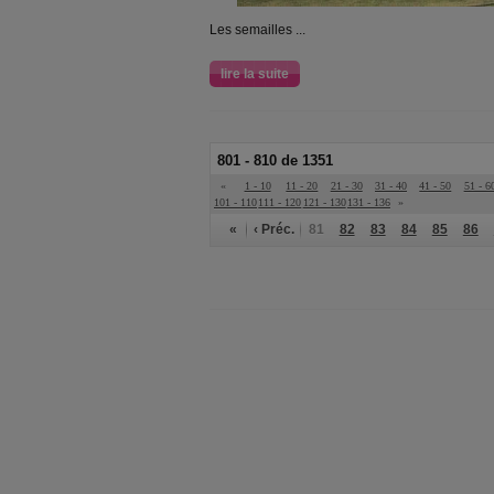
Les semailles ...
lire la suite
801 - 810 de 1351
«
1 - 10
11 - 20
21 - 30
31 - 40
41 - 50
51 - 6
101 - 110
111 - 120
121 - 130
131 - 136
»
«
‹ Préc.
81
82
83
84
85
86