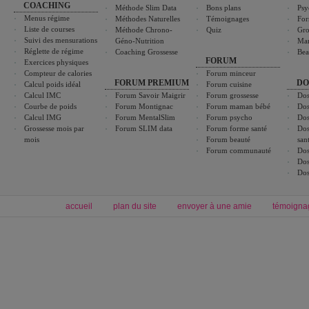
COACHING
Méthode Slim Data
Bons plans
Psy
Menus régime
Méthodes Naturelles
Témoignages
For
Liste de courses
Méthode Chrono-
Quiz
Gro
Suivi des mensurations
Géno-Nutrition
Ma
Réglette de régime
Coaching Grossesse
Bea
FORUM
Exercices physiques
Compteur de calories
Forum minceur
FORUM PREMIUM
DO
Calcul poids idéal
Forum cuisine
Calcul IMC
Forum Savoir Maigrir
Forum grossesse
Dos
Courbe de poids
Forum Montignac
Forum maman bébé
Dos
Calcul IMG
Forum MentalSlim
Forum psycho
Dos
Grossesse mois par
Forum SLIM data
Forum forme santé
Dos
mois
Forum beauté
san
Forum communauté
Dos
Dos
Dos
accueil
plan du site
envoyer à une amie
témoigna
Forum minceur
Forum cuisine
Commencer un régime
boissons, vins et cocktails
Alimentation équilibrée et nutrition
astuces et bons plans
Minceur
Recette cuisine
exercices physiques
recette facile