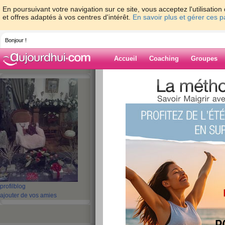
En poursuivant votre navigation sur ce site, vous acceptez l'utilisati
et offres adaptés à vos centres d'intérêt.
En savoir plus et gérer ces 
Bonjour !
Accueil
Coaching
Groupes
Accueil
>
espaces
>
lierre
Blog de lierre
aide blog
801 - 810 de 1351
«
1 - 10
11 - 20
21 - 30
31 - 40
41 - 50
51 - 6
101 - 110
111 - 120
121 - 130
131 - 136
»
«
‹ Préc.
81
82
83
84
85
86
profil
blog
ajouter de vos amies
Proverbes africains
publié le 04/10/2011 à 00:19