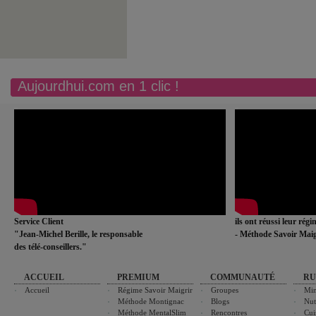
Aujourdhui.com en 1 clic !
Service Client
ils ont réussi leur rég
"Jean-Michel Berille, le responsable
- Méthode Savoir Maig
des télé-conseillers."
ACCUEIL
PREMIUM
COMMUNAUTÉ
RU
Accueil
Régime Savoir Maigrir
Groupes
Min
Méthode Montignac
Blogs
Nut
Méthode MentalSlim
Rencontres
Cui