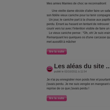
Mes amies Mamies de choc se reconnaitront
Une vieille dame décide d'aller faire un safa
son fidèle vieux caniche pour lui tenir compagn
Un jour, le caniche part à la chasse aux papillon
perdu. Errant au hasard en tentant de retrouver 
courir vers lui avec l'intention visible de faire u
Le vieux caniche pense : "Oh, oh! Je suis vrai
Remarquant les quelques os d'une carcasse qui tr
met aussitôt à mâcher
lire la suite
Les aléas du site ..
publié le 02/10/2011 à 11:54
Je n'ai pu enregistrer mon poids hier et pourtant
j'avais perdu. Je me suis vengée en mangeant d
reprise de ce que j'avais perdu !
lire la suite