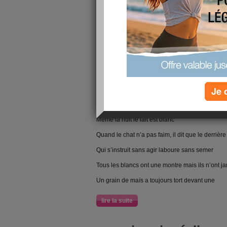
C’est avec l’eau du corps que l’on tire l’eau du 
Ce que le vieux voit assis, le jeune ne le voit p
Chaque rivière à sa propre source
La rivière a beau être à sec elle garde son nom
Le chameau ne voit pas sa bosse
Je 
Les oreilles ne dépassent jamais la tête
Les vaches se lèchent parce qu’elles se connai
Même la nuit le lait est blanc
Quand le chat n’a pas faim, il dit que le derrièr
Qui s’instruit sans agir laboure sans semer
Tous les blancs ont une montre mais ils n’ont j
Un grain de maïs a toujours tort devant une
lire la suite