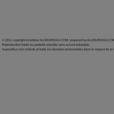
produits minceur
Recette poulet
Tags
:
ventre plat
|
maigrir des fesses
|
abdominaux
|
régime américain
|
régime mayo
|
Découvrez aussi
:
exercices abdominaux
|
recette wok
|
ANXA Partenaires
:
Recette
de cuisine |
Recette cuisine
|
© 2011 copyright et éditeur AUJOURDHUI.COM / powered by AUJOURDHUI.CO
Reproduction totale ou partielle interdite sans accord préalable.
Aujourdhui.com collecte et traite les données personnelles dans le respect de la 