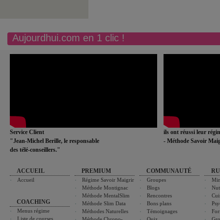
Aujourdhui.com en 1 clic !
Service Client
ils ont réussi leur rég
"Jean-Michel Berille, le responsable
- Méthode Savoir Maig
des télé-conseillers."
ACCUEIL
PREMIUM
COMMUNAUTÉ
RU
Accueil
Régime Savoir Maigrir
Groupes
Min
Méthode Montignac
Blogs
Nut
Méthode MentalSlim
Rencontres
Cui
COACHING
Méthode Slim Data
Bons plans
Psy
Menus régime
Méthodes Naturelles
Témoignages
For
Liste de courses
Méthode Chrono-
Quiz
Gro