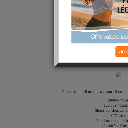
mozzarella,
publié le 19/06/2012 à 17:42
RECETTE V
italiennes, j
mozzar
Je 
Préparation : 15 min - cuisson : Sans -
1melon moy
150 gdemozzar
3fines tranches de j
• 1/2citron
2 cuil.àsoupe d’huil
1/2 cuil.àcafé de