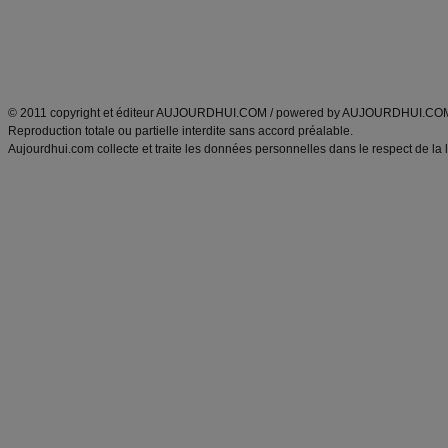
Tags
:
ventre plat
|
maigrir des fesses
|
abdominaux
|
régime américain
|
régime mayo
|
Découvrez aussi
:
exercices abdominaux
|
recette wok
|
ANXA Partenaires
:
Recette
de cuisine |
Recette cuisine
|
© 2011 copyright et éditeur AUJOURDHUI.COM / powered by AUJOURDHUI.CO
Reproduction totale ou partielle interdite sans accord préalable.
Aujourdhui.com collecte et traite les données personnelles dans le respect de la 