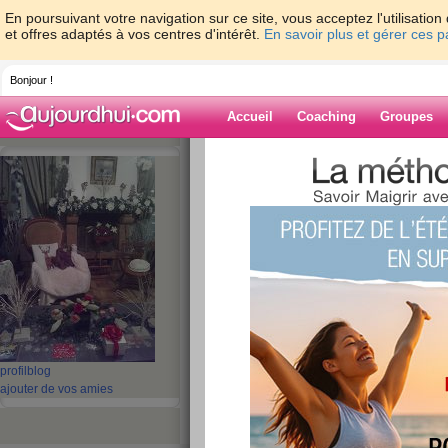
En poursuivant votre navigation sur ce site, vous acceptez l'utilisati
et offres adaptés à vos centres d'intérêt.
En savoir plus et gérer ces 
Bonjour !
Accueil
Coaching
Groupes
Accueil
>
espaces
>
lierre
Blog de lierre
aide blog
501 - 510 de 1351
«
1 - 10
11 - 20
21 - 30
31 - 40
41 - 50
51 - 6
101 - 110
111 - 120
121 - 130
131 - 136
»
«
‹ Préc.
51
52
53
54
55
56
profil
blog
ajouter de vos amies
Verrines italienne