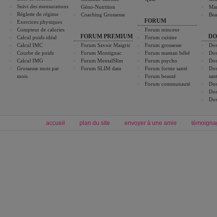
Suivi des mensurations
Géno-Nutrition
Ma
Réglette de régime
Coaching Grossesse
Bea
FORUM
Exercices physiques
Compteur de calories
Forum minceur
FORUM PREMIUM
DO
Calcul poids idéal
Forum cuisine
Calcul IMC
Forum Savoir Maigrir
Forum grossesse
Dos
Courbe de poids
Forum Montignac
Forum maman bébé
Dos
Calcul IMG
Forum MentalSlim
Forum psycho
Dos
Grossesse mois par
Forum SLIM data
Forum forme santé
Dos
mois
Forum beauté
san
Forum communauté
Dos
Dos
Dos
accueil
plan du site
envoyer à une amie
témoigna
Forum minceur
Forum cuisine
Commencer un régime
boissons, vins et cocktails
Alimentation équilibrée et nutrition
astuces et bons plans
Minceur
Recette cuisine
exercices physiques
recette facile
produits minceur
Recette poulet