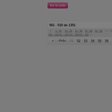
lire la suite
501 - 510 de 1351
«
1 - 10
11 - 20
21 - 30
31 - 40
41 - 50
51 - 6
101 - 110
111 - 120
121 - 130
131 - 136
»
«
‹ Préc.
51
52
53
54
55
56