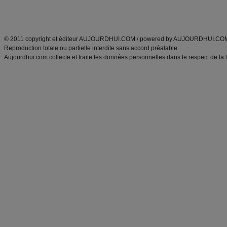
Découvrez aussi
:
exercices abdominaux
|
recette wok
|
ANXA Partenaires
:
Recette
de cuisine |
Recette cuisine
|
© 2011 copyright et éditeur AUJOURDHUI.COM / powered by AUJOURDHUI.CO
Reproduction totale ou partielle interdite sans accord préalable.
Aujourdhui.com collecte et traite les données personnelles dans le respect de la 