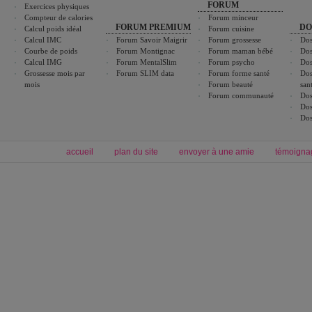
FORUM
Exercices physiques
Compteur de calories
Forum minceur
FORUM PREMIUM
DO
Calcul poids idéal
Forum cuisine
Calcul IMC
Forum Savoir Maigrir
Forum grossesse
Dos
Courbe de poids
Forum Montignac
Forum maman bébé
Dos
Calcul IMG
Forum MentalSlim
Forum psycho
Dos
Grossesse mois par
Forum SLIM data
Forum forme santé
Dos
mois
Forum beauté
san
Forum communauté
Dos
Dos
Dos
accueil
plan du site
envoyer à une amie
témoigna
Forum minceur
Forum cuisine
Commencer un régime
boissons, vins et cocktails
Alimentation équilibrée et nutrition
astuces et bons plans
Minceur
Recette cuisine
exercices physiques
recette facile
produits minceur
Recette poulet
Tags
:
ventre plat
|
maigrir des fesses
|
abdominaux
|
régime américain
|
régime mayo
|