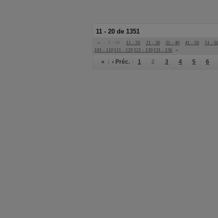
11 - 20 de 1351
«
1 - 10
11 - 20
21 - 30
31 - 40
41 - 50
51 - 6
101 - 110
111 - 120
121 - 130
131 - 136
»
«
‹ Préc.
1
2
3
4
5
6