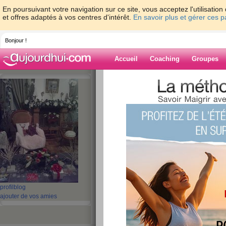
En poursuivant votre navigation sur ce site, vous acceptez l'utilisati
et offres adaptés à vos centres d'intérêt.
En savoir plus et gérer ces 
Bonjour !
Accueil
Coaching
Groupes
Accueil
>
espaces
>
lierre
Blog de lierre
aide blog
11 - 20 de 1351
«
1 - 10
11 - 20
21 - 30
31 - 40
41 - 50
51 - 6
101 - 110
111 - 120
121 - 130
131 - 136
»
«
‹ Préc.
1
2
3
4
5
6
profil
blog
ajouter de vos amies
Mais où donc est le
publié le 24/04/2015 à 22:25