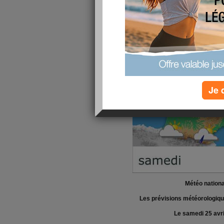
Je 
Météo nationa
Les prévisions météorologiq
Le samedi 25 avri