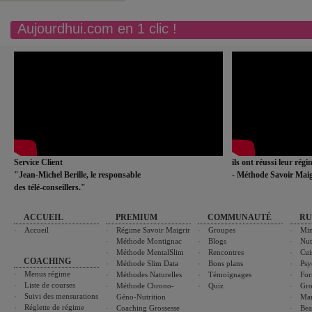
Aujourdhui.com en 1 clic !
Service Client
ils ont réussi leur rég
"Jean-Michel Berille, le responsable
- Méthode Savoir Maig
des télé-conseillers."
ACCUEIL
PREMIUM
COMMUNAUTÉ
RU
Accueil
Régime Savoir Maigrir
Groupes
Min
Méthode Montignac
Blogs
Nut
Méthode MentalSlim
Rencontres
Cui
COACHING
Méthode Slim Data
Bons plans
Psy
Menus régime
Méthodes Naturelles
Témoignages
For
Liste de courses
Méthode Chrono-
Quiz
Gro
Suivi des mensurations
Géno-Nutrition
Ma
Réglette de régime
Coaching Grossesse
Bea