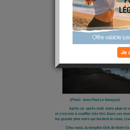
Je 
(
Photo Jean-Paul Le Gaouyat)
Après un après-midi entre pluie et soleil
et s’est mis à souffler très fort. Dans ces mo
les grands pins noirs qui bordent la route, cr
Chez nous, la tempête Dirk de Noël n’a f