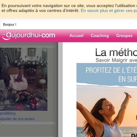
En poursuivant votre navigation sur ce site, vous acceptez l'utilisati
et offres adaptés à vos centres d'intérêt.
En savoir plus et gérer ces 
Bonjour !
Accueil
Coaching
Groupes
Accueil
>
espaces
>
lierre
Blog de lierre
aide blog
91 - 100 de 1351
«
1 - 10
11 - 20
21 - 30
31 - 40
41 - 50
51 - 6
101 - 110
111 - 120
121 - 130
131 - 136
»
«
‹ Préc.
1
2
3
4
5
6
profil
blog
ajouter de vos amies
La tempête Dirk en
publié le 03/01/2014 à 01:09