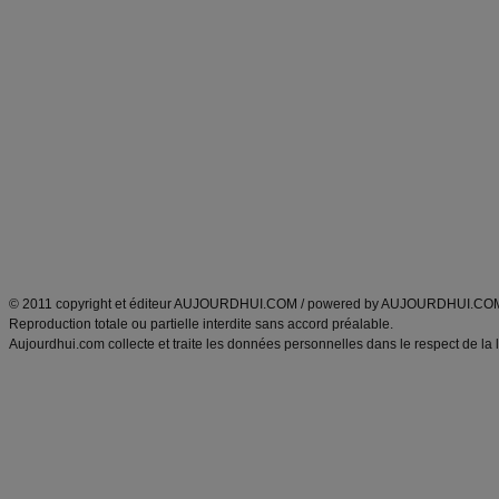
Forum minceur
Forum cuisine
Commencer un régime
boissons, vins et cocktails
Alimentation équilibrée et nutrition
astuces et bons plans
Minceur
Recette cuisine
exercices physiques
recette facile
produits minceur
Recette poulet
Tags
:
ventre plat
|
maigrir des fesses
|
abdominaux
|
régime américain
|
régime mayo
|
Découvrez aussi
:
exercices abdominaux
|
recette wok
|
ANXA Partenaires
:
Recette
de cuisine |
Recette cuisine
|
© 2011 copyright et éditeur AUJOURDHUI.COM / powered by AUJOURDHUI.CO
Reproduction totale ou partielle interdite sans accord préalable.
Aujourdhui.com collecte et traite les données personnelles dans le respect de la 