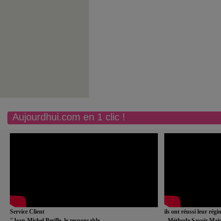
Aujourdhui.com en 1 clic !
Service Client
ils ont réussi leur rég
"Jean-Michel Berille, le responsable
- Méthode Savoir Maig