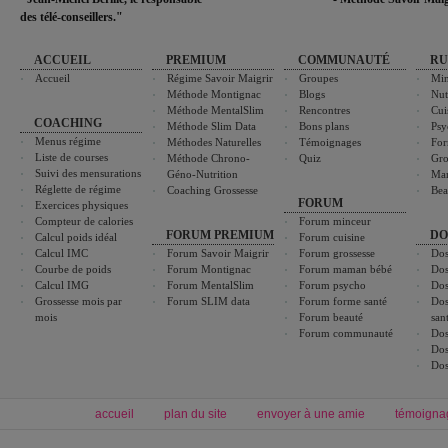
des télé-conseillers."
ACCUEIL
PREMIUM
COMMUNAUTÉ
RU
Accueil
Régime Savoir Maigrir
Groupes
Min
Méthode Montignac
Blogs
Nut
Méthode MentalSlim
Rencontres
Cui
COACHING
Méthode Slim Data
Bons plans
Psy
Menus régime
Méthodes Naturelles
Témoignages
For
Liste de courses
Méthode Chrono-
Quiz
Gro
Suivi des mensurations
Géno-Nutrition
Ma
Réglette de régime
Coaching Grossesse
Bea
FORUM
Exercices physiques
Compteur de calories
Forum minceur
FORUM PREMIUM
DO
Calcul poids idéal
Forum cuisine
Calcul IMC
Forum Savoir Maigrir
Forum grossesse
Dos
Courbe de poids
Forum Montignac
Forum maman bébé
Dos
Calcul IMG
Forum MentalSlim
Forum psycho
Dos
Grossesse mois par
Forum SLIM data
Forum forme santé
Dos
mois
Forum beauté
san
Forum communauté
Dos
Dos
Dos
accueil
plan du site
envoyer à une amie
témoigna