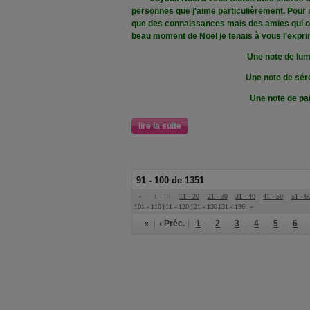
personnes que j'aime particulièrement. Pour
que des connaissances mais des amies qui o
beau moment de Noël je tenais à vous l'expri
Une note de lum
Une note de séré
Une note de pai
lire la suite
91 - 100 de 1351
«
1 - 10
11 - 20
21 - 30
31 - 40
41 - 50
51 - 6
101 - 110
111 - 120
121 - 130
131 - 136
»
«
‹ Préc.
1
2
3
4
5
6