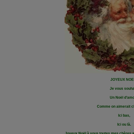
JOYEUX NOEL
Je vous souha
Un Noël d’amo
Comme on aimerait c
Ici bas,
Ici ou là.
Joyeux Noël à vous toutes mes chères amie