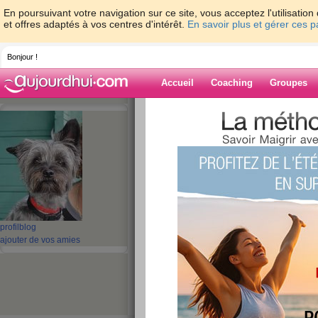
En poursuivant votre navigation sur ce site, vous acceptez l'utilisati
et offres adaptés à vos centres d'intérêt.
En savoir plus et gérer ces 
Bonjour !
Accueil
Coaching
Groupes
Accueil
>
espaces
>
regime91
Blog de regime
aide blog
71 - 80 de 514
profil
blog
«
1 - 10
11 - 20
21 - 30
31 - 40
41 - 50
51 - 5
ajouter de vos amies
«
‹ Préc.
1
2
3
4
5
6
Quizz: Les secrets 
Valentin