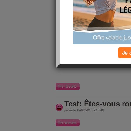
publié le 12/02/2010 à 13:45
8/10
j'ai fait
au
Les secret
Valentin
Je 
lire la suite
Test: Êtes-vous r
publié le 12/02/2010 à 13:40
lire la suite