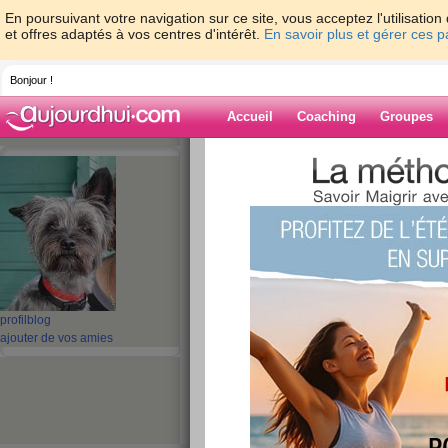
En poursuivant votre navigation sur ce site, vous acceptez l'utilisati
et offres adaptés à vos centres d'intérêt.
En savoir plus et gérer ces 
Bonjour !
Accueil
Coaching
Groupes
Accueil
>
espaces
>
regime91
Blog de regime
aide blog
11 - 20 de 514
profil
blog
«
1 - 10
11 - 20
21 - 30
31 - 40
41 - 50
51 - 5
ajouter de vos amies
«
‹ Préc.
1
2
3
4
5
6
Nouvelle ANNEE 2
publié le 01/01/2011 à 13:10