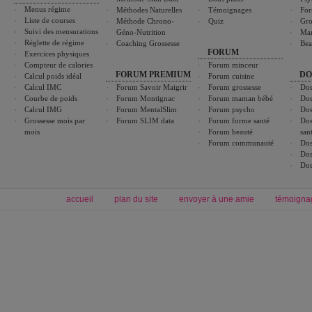
Menus régime
Méthodes Naturelles
Témoignages
For
Liste de courses
Méthode Chrono-
Quiz
Gro
Suivi des mensurations
Géno-Nutrition
Ma
Réglette de régime
Coaching Grossesse
Bea
FORUM
Exercices physiques
Compteur de calories
Forum minceur
FORUM PREMIUM
DO
Calcul poids idéal
Forum cuisine
Calcul IMC
Forum Savoir Maigrir
Forum grossesse
Dos
Courbe de poids
Forum Montignac
Forum maman bébé
Dos
Calcul IMG
Forum MentalSlim
Forum psycho
Dos
Grossesse mois par
Forum SLIM data
Forum forme santé
Dos
mois
Forum beauté
san
Forum communauté
Dos
Dos
Dos
accueil
plan du site
envoyer à une amie
témoigna
Forum minceur
Forum cuisine
Commencer un régime
boissons, vins et cocktails
Alimentation équilibrée et nutrition
astuces et bons plans
Minceur
Recette cuisine
exercices physiques
recette facile