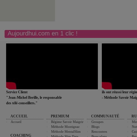
Aujourdhui.com en 1 clic !
Service Client
ils ont réussi leur rég
"Jean-Michel Berille, le responsable
- Méthode Savoir Maig
des télé-conseillers."
ACCUEIL
PREMIUM
COMMUNAUTÉ
RU
Accueil
Régime Savoir Maigrir
Groupes
Min
Méthode Montignac
Blogs
Nut
Méthode MentalSlim
Rencontres
Cui
COACHING
Méthode Slim Data
Bons plans
Psy