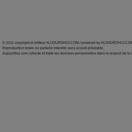
produits minceur
Recette poulet
Tags
:
ventre plat
|
maigrir des fesses
|
abdominaux
|
régime américain
|
régime mayo
|
Découvrez aussi
:
exercices abdominaux
|
recette wok
|
ANXA Partenaires
:
Recette
de cuisine |
Recette cuisine
|
© 2011 copyright et éditeur AUJOURDHUI.COM / powered by AUJOURDHUI.CO
Reproduction totale ou partielle interdite sans accord préalable.
Aujourdhui.com collecte et traite les données personnelles dans le respect de la 