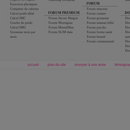
FORUM
Exercices physiques
Compteur de calories
Forum minceur
FORUM PREMIUM
DO
Calcul poids idéal
Forum cuisine
Calcul IMC
Forum Savoir Maigrir
Forum grossesse
Dos
Courbe de poids
Forum Montignac
Forum maman bébé
Dos
Calcul IMG
Forum MentalSlim
Forum psycho
Dos
Grossesse mois par
Forum SLIM data
Forum forme santé
Dos
mois
Forum beauté
san
Forum communauté
Dos
Dos
Dos
accueil
plan du site
envoyer à une amie
témoigna
Forum minceur
Forum cuisine
Commencer un régime
boissons, vins et cocktails
Alimentation équilibrée et nutrition
astuces et bons plans
Minceur
Recette cuisine
exercices physiques
recette facile
produits minceur
Recette poulet
Tags
:
ventre plat
|
maigrir des fesses
|
abdominaux
|
régime américain
|
régime mayo
|