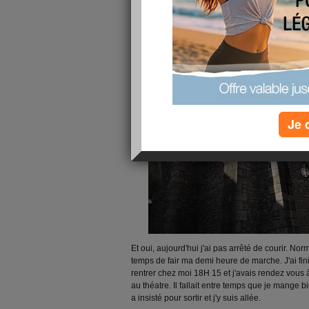
publié le 15/05/2012 à 23:45
Je 
Et oui, aujourd'hui j'ai pas arrêté de courir. No
temps de fair ma demi heure de marche. J'ai fi
rentrer chez moi 18H 15 et j'avais rendez vous
au théatre. Il fallait entre temps que je mange b
a insisté pour sortir et j'y suis allée.