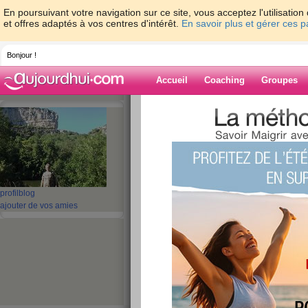
En poursuivant votre navigation sur ce site, vous acceptez l'utilisati
et offres adaptés à vos centres d'intérêt.
En savoir plus et gérer ces 
Bonjour !
Accueil
Coaching
Groupes
Accueil
>
espaces
>
gwenB
Blog de gwenB
aide blog
profil
blog
ajouter de vos amies
71 - 80 de 107
«
1 - 10
11 - 11
»
«
‹ Préc.
1
2
3
4
5
6
J'avais pas le temp
quand même allée 