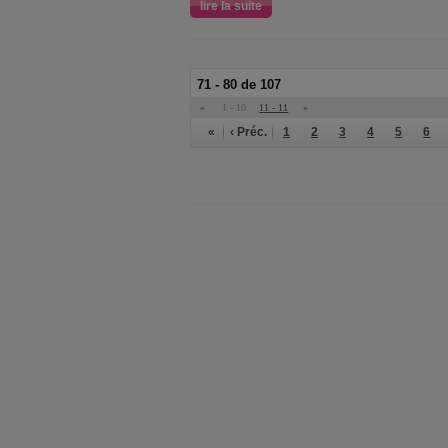
lire la suite
71 - 80 de 107
«
1 - 10
11 - 11
»
«
‹ Préc.
1
2
3
4
5
6