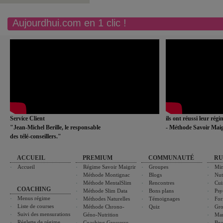
Aujourdhui.com en 1 clic !
Service Client
ils ont réussi leur rég
"Jean-Michel Berille, le responsable
- Méthode Savoir Maig
des télé-conseillers."
ACCUEIL
PREMIUM
COMMUNAUTÉ
RU
Accueil
Régime Savoir Maigrir
Groupes
Min
Méthode Montignac
Blogs
Nut
Méthode MentalSlim
Rencontres
Cui
COACHING
Méthode Slim Data
Bons plans
Psy
Menus régime
Méthodes Naturelles
Témoignages
For
Liste de courses
Méthode Chrono-
Quiz
Gro
Suivi des mensurations
Géno-Nutrition
Ma
Réglette de régime
Coaching Grossesse
Bea