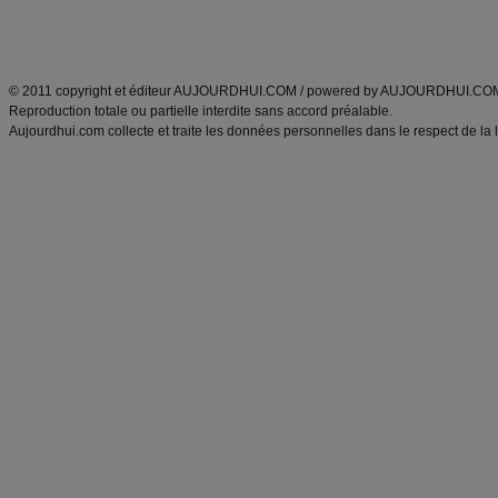
Découvrez aussi
:
exercices abdominaux
|
recette wok
|
ANXA Partenaires
:
Recette
de cuisine |
Recette cuisine
|
© 2011 copyright et éditeur AUJOURDHUI.COM / powered by AUJOURDHUI.CO
Reproduction totale ou partielle interdite sans accord préalable.
Aujourdhui.com collecte et traite les données personnelles dans le respect de la 