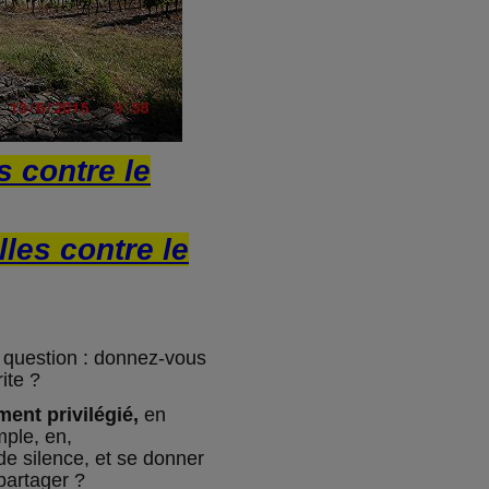
s contre le
lles contre le
 question : donnez-vous
ite ?
ent privilégié,
en
mple, en,
e silence, et se donner
partager ?