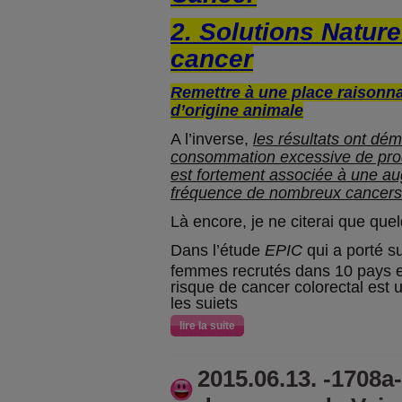
2. Solutions Nature
cancer
Remettre à une place raisonna
d’origine animale
A l’inverse,
les résultats ont dé
consommation excessive de prod
est fortement associée à une au
fréquence de nombreux cancers
Là encore, je ne citerai que quel
Dans l’étude
EPIC
qui a porté 
femmes recrutés dans 10 pays eu
risque de cancer colorectal est u
les sujets
lire la suite
2015.06.13. -1708a