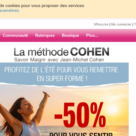
on de cookies pour vous proposer des services
paramètres.
M'inscrire
|
Me connecter
|
?
Communauté
Rubriques
Boutique
Plus...
s2308
0
61 - 70
71 - 80
81 - 90
91 - 100
37
38
39
40
Suiv. ›
»
- Et ça monte
ARCHIVES