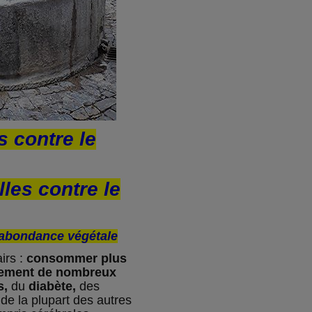
s contre le
lles contre le
d’abondance végétale
irs :
consommer plus
lement de nombreux
s,
du
diabète,
des
de la plupart des autres