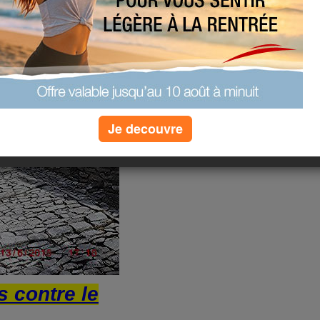
ison la
Je decouvre
s contre le