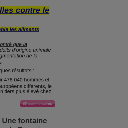
lles contre le
ble les aliments
montré que la
uits d’origine animale
gmentation de la
.
ques résultats :
sur 478 040 hommes et
ropéens différents, le
n tiers plus élevé chez
(5) commentaires
- Une fontaine