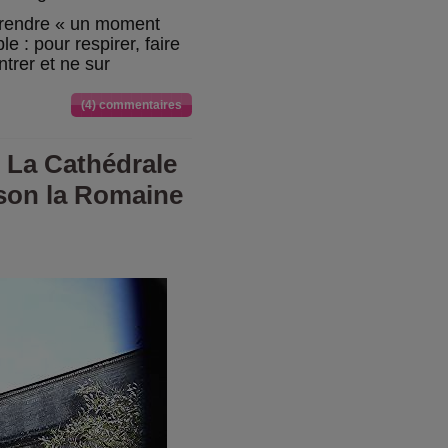
prendre « un moment
e : pour respirer, faire
rer et ne sur
(4) commentaires
- La Cathédrale
aison la Romaine