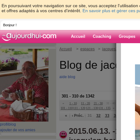
En poursuivant votre navigation sur ce site, vous acceptez l'utilisati
et offres adaptés à vos centres d'intérêt.
En savoir plus et gérer ces 
Bonjour !
Accueil
Coaching
Groupes
Accueil
>
espaces
>
jacques2308
Blog de jacque
aide blog
301 - 310 de 1342
«
1 - 10
11 - 20
21 - 30
31 - 40
41 - 50
51 - 6
101 - 110
111 - 120
121 - 130
131 - 135
»
«
‹ Préc.
31
32
33
34
35
36
profil
blog
2015.06.13. -1718a
ajouter de vos amies