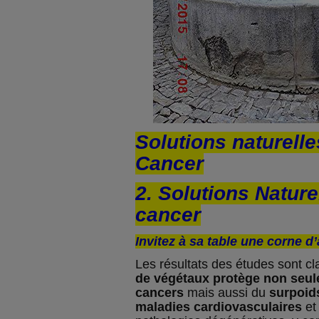
Solutions naturelle
Cancer
2. Solutions Nature
cancer
Invitez à sa table une corne 
Les résultats des études sont cla
de végétaux protège non seu
cancers
mais aussi du
surpoid
maladies cardiovasculaires
et 