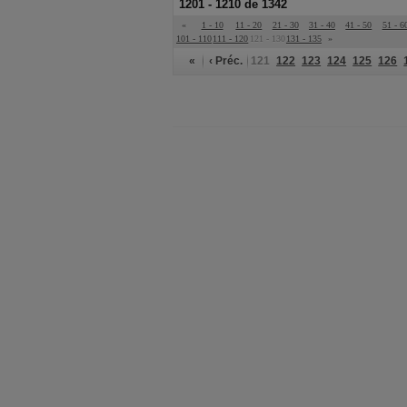
1201 - 1210 de 1342
«
1 - 10
11 - 20
21 - 30
31 - 40
41 - 50
51 - 6
101 - 110
111 - 120
121 - 130
131 - 135
»
«
‹ Préc.
121
122
123
124
125
126