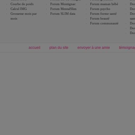
Courbe de poids
Forum Montignac
Forum maman bébé
Dos
Calcul IMG
Forum MentalSlim
Forum psycho
Dos
Grossesse mois par
Forum SLIM data
Forum forme santé
Dos
mois
Forum beauté
san
Forum communauté
Dos
Dos
Dos
accueil
plan du site
envoyer à une amie
témoigna
Forum minceur
Forum cuisine
Commencer un régime
boissons, vins et cocktails
Alimentation équilibrée et nutrition
astuces et bons plans
Minceur
Recette cuisine
exercices physiques
recette facile
produits minceur
Recette poulet
Tags
:
ventre plat
|
maigrir des fesses
|
abdominaux
|
régime américain
|
régime mayo
|
Découvrez aussi
:
exercices abdominaux
|
recette wok
|
ANXA Partenaires
:
Recette
de cuisine |
Recette cuisine
|