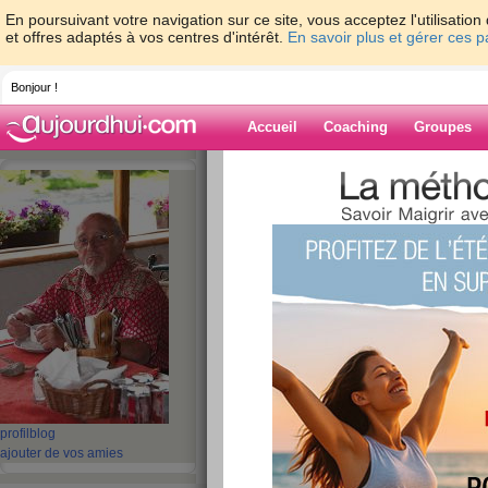
En poursuivant votre navigation sur ce site, vous acceptez l'utilisati
et offres adaptés à vos centres d'intérêt.
En savoir plus et gérer ces 
Bonjour !
Accueil
Coaching
Groupes
Accueil
>
espaces
>
jacques2308
Blog de jacque
aide blog
1201 - 1210 de 1342
«
1 - 10
11 - 20
21 - 30
31 - 40
41 - 50
51 - 6
101 - 110
111 - 120
121 - 130
131 - 135
»
«
‹ Préc.
121
122
123
124
125
126
profil
blog
2006.06.04.- Engin
ajouter de vos amies