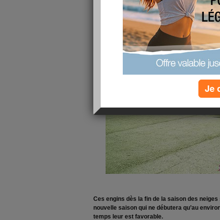
Haute Savoie
publié le 31/01/2013 à 09:04
Je 
Ces engins dès la fin de la saison des neiges
nouvelle saison qui ne débutera qu’au envir
temps leur est favorable.