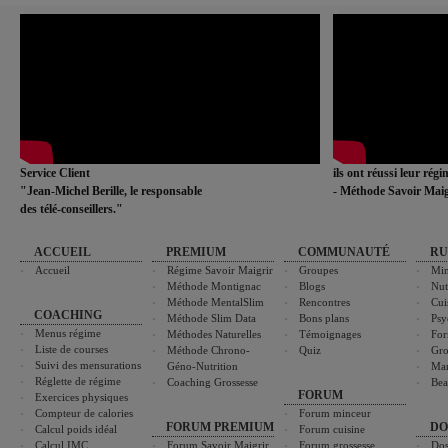
Service Client
ils ont réussi leur rég
"Jean-Michel Berille, le responsable
- Méthode Savoir Maig
des télé-conseillers."
ACCUEIL
PREMIUM
COMMUNAUTÉ
RU
Accueil
Régime Savoir Maigrir
Groupes
Min
Méthode Montignac
Blogs
Nut
Méthode MentalSlim
Rencontres
Cui
COACHING
Méthode Slim Data
Bons plans
Psy
Menus régime
Méthodes Naturelles
Témoignages
For
Liste de courses
Méthode Chrono-
Quiz
Gro
Suivi des mensurations
Géno-Nutrition
Ma
Réglette de régime
Coaching Grossesse
Bea
FORUM
Exercices physiques
Compteur de calories
Forum minceur
FORUM PREMIUM
DO
Calcul poids idéal
Forum cuisine
Calcul IMC
Forum Savoir Maigrir
Forum grossesse
Dos