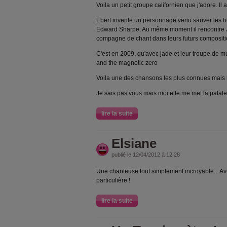
Voila un petit groupe californien que j'adore. Il 
Ebert invente un personnage venu sauver les ho
Edward Sharpe. Au même moment il rencontre J
compagne de chant dans leurs futurs composit
C'est en 2009, qu'avec jade et leur troupe de m
and the magnetic zero
Voila une des chansons les plus connues mais l
Je sais pas vous mais moi elle me met la patate
lire la suite
Elsiane
publié le 12/04/2012 à 12:28
Une chanteuse tout simplement incroyable... A
particulière !
lire la suite