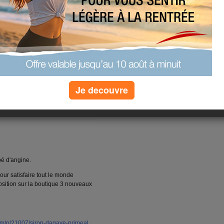
re fois sur scène en
Europe
,
Musiques Métisses
(Angoulême),
ali
suite à des menaces de
ans
Je decouvre
(4) commentaires
apé d'angine.
 pour satisfaire tout le monde
osition sur la boutique 3 nouveaux
com/p/21007/sirop-dagave-primeal