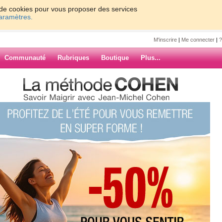
on de cookies pour vous proposer des services
paramètres.
M'inscrire
|
Me connecter
|
?
Communauté
Rubriques
Boutique
Plus...
ra
uiv. ›
»
ARCHIVES
ent, je suis allé le voir en