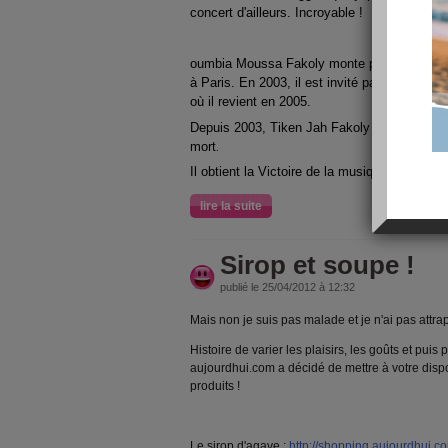
concert d'ailleurs. Incroyable !
oumbia Moussa Fakoly monte pour la premiè
à
Paris
. En 2003, il est invité par le festival
où il revient en 2005.
Depuis 2003, Tiken Jah Fakoly vit exilé au
M
mort
.
Il obtient la
Victoire de la musique
en
2003
d
lire la suite
Sirop et soupe !
publié le 25/04/2012 à 12:32
Mais non je suis pas malade et je n'ai pas attr
Histoire de varier les plaisirs, les goûts et puis
aujourdhui.com a décidé de mettre à votre disp
produits !
Le sirop d'agave :
http://shopping.aujourdhui.