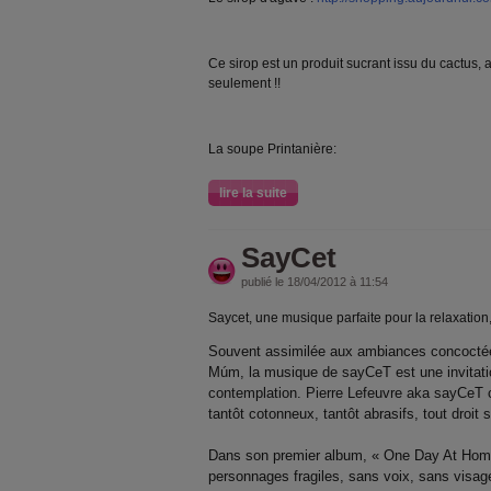
Ce sirop est un produit sucrant issu du cactus,
seulement !!
La soupe Printanière:
lire la suite
SayCet
publié le 18/04/2012 à 11:54
Saycet, une musique parfaite pour la relaxation, 
Souvent assimilée aux ambiances concoctée
Múm, la musique de sayCeT est une invitatio
contemplation. Pierre Lefeuvre aka sayCeT
tantôt cotonneux, tantôt abrasifs, tout droit s
Dans son premier album, « One Day At Home
personnages fragiles, sans voix, sans visa