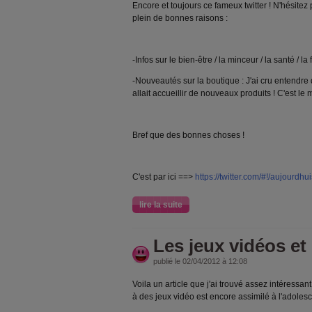
Encore et toujours ce fameux twitter ! N'hésitez
plein de bonnes raisons :
-Infos sur le bien-être / la minceur / la santé / la 
-Nouveautés sur la boutique : J'ai cru entendr
allait accueillir de nouveaux produits ! C'est le
Bref que des bonnes choses !
C'est par ici ==>
https://twitter.com/#!/aujourdhu
lire la suite
Les jeux vidéos et 
publié le 02/04/2012 à 12:08
Voila un article que j'ai trouvé assez intéressan
à des jeux vidéo est encore assimilé à l'adoles