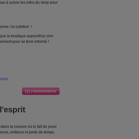
 pas à suivre les infos du shop pour
forme / la nutrition !
e que la boutique aujourdhui.com
 moment pour se tenir informé !
ishop
(1) commentaires
l'esprit
t dans la mesure où le fait de jouer
cence, enfance et perte de temps.