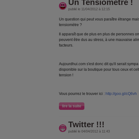
Un Tensiomètre !
publié le 11/04/2012 à 12:15
Un question qui peut vous paraître étrange mais 
tensiomètre ?
Il apparaît que de plus en plus de personnes o
peuvent être dus au stress, à une mauvaise alim
facteurs.
Aujourdhui.com s'est donc dit qu'il serait symp
disponible sur la boutique pour tous ceux et cell
tension !
Vous pourrez le trouver ici :
http://goo.gl/cQ6vh
lire la suite
Twitter !!!
publié le 04/04/2012 à 11:43