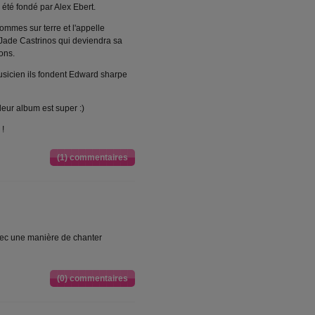
a été fondé par Alex Ebert.
mmes sur terre et l'appelle
ade Castrinos qui deviendra sa
ions.
usicien ils fondent Edward sharpe
eur album est super :)
 !
(1) commentaires
vec une manière de chanter
(0) commentaires