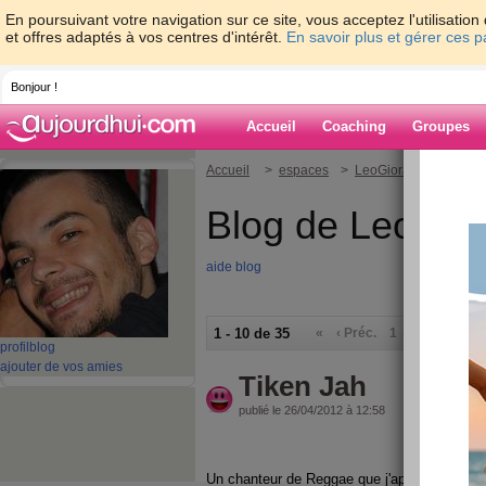
En poursuivant votre navigation sur ce site, vous acceptez l'utilisati
et offres adaptés à vos centres d'intérêt.
En savoir plus et gérer ces 
Bonjour !
Accueil
Coaching
Groupes
Accueil
>
espaces
>
LeoGiora
Blog de LeoGio
aide blog
1 - 10 de 35
«
‹ Préc.
1
2
3
4
S
profil
blog
ajouter de vos amies
Tiken Jah
publié le 26/04/2012 à 12:58
Un chanteur de Reggae que j'apprécie énormém