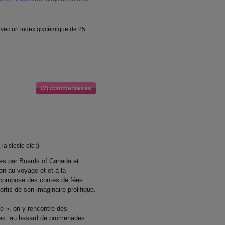
 avec un index glycémique de 25
(2) commentaires
la sieste etc :)
s par Boards of Canada et
n au voyage et et à la
 compose des contes de fées
ortis de son imaginaire prolifique.
 », on y rencontre des
ges, au hasard de promenades