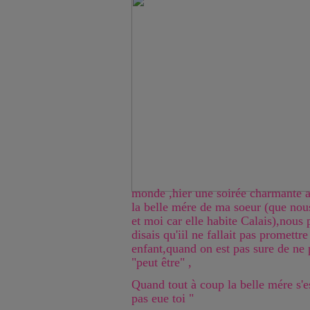
monde ,hier une soirée charmante av
la belle mére de ma soeur (que nous
et moi car elle habite Calais),nous p
disais qu'iil ne fallait pas promettre
enfant,quand on est pas sure de ne p
"peut être" ,
Quand tout à coup la belle mére s'es
pas eue toi "