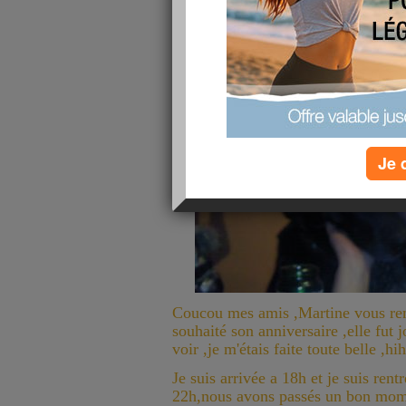
Je 
Coucou mes amis ,Martine vous rem
souhaité son anniversaire ,elle fu
voir ,je m'étais faite toute belle ,hih
Je suis arrivée a 18h et je suis rent
22h,nous avons passés un bon momen