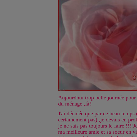
Aujourdhui trop belle journée pour 
du ménage ,là!!
J'ai décidée que par ce beau temps 
certainement pas) ,je devais en profi
je ne sais pas toujours le faire !!!!
ma meilleure amie et sa soeur en vil