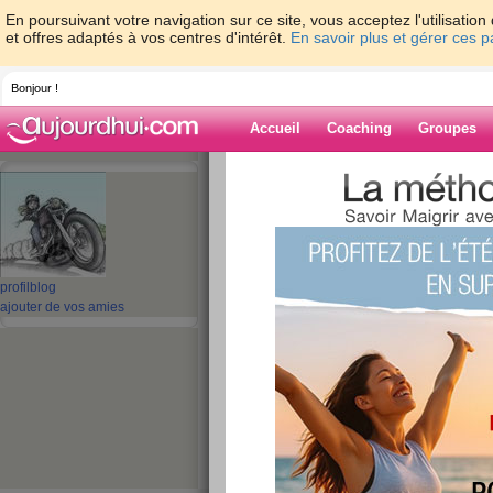
En poursuivant votre navigation sur ce site, vous acceptez l'utilisati
et offres adaptés à vos centres d'intérêt.
En savoir plus et gérer ces 
Bonjour !
Accueil
Coaching
Groupes
Accueil
>
espaces
>
talou62
Blog de talou62
aide blog
profil
blog
ajouter de vos amies
681 - 690 de 1479
«
1 - 10
11 - 20
21 - 30
31 - 40
41 - 50
51 - 6
101 - 110
111 - 120
121 - 130
131 - 140
141 - 148
»
«
‹ Préc.
61
62
63
64
65
66
Merci!!
publié le 17/10/2012 à 20:43