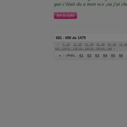
que c'était du a mon w.e ,ou j'ai 
lire la suite
681 - 690 de 1479
«
1 - 10
11 - 20
21 - 30
31 - 40
41 - 50
51 - 6
101 - 110
111 - 120
121 - 130
131 - 140
141 - 148
»
«
‹ Préc.
61
62
63
64
65
66