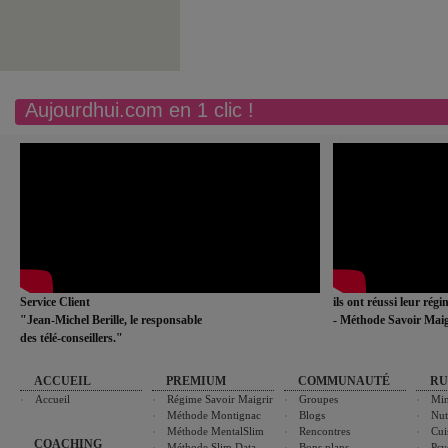
Aujourdhui.com en 1 clic !
Service Client
ils ont réussi leur rég
"Jean-Michel Berille, le responsable
- Méthode Savoir Maig
des télé-conseillers."
ACCUEIL
PREMIUM
COMMUNAUTÉ
RU
Accueil
Régime Savoir Maigrir
Groupes
Min
Méthode Montignac
Blogs
Nut
Méthode MentalSlim
Rencontres
Cui
COACHING
Méthode Slim Data
Bons plans
Psy