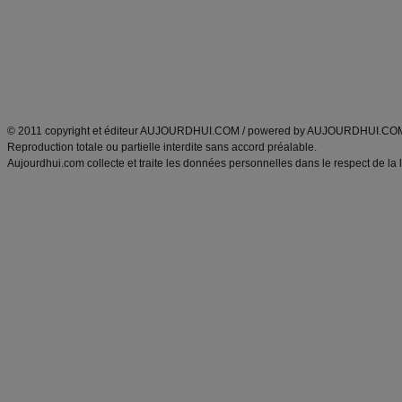
produits minceur
Recette poulet
Tags
:
ventre plat
|
maigrir des fesses
|
abdominaux
|
régime américain
|
régime mayo
|
Découvrez aussi
:
exercices abdominaux
|
recette wok
|
ANXA Partenaires
:
Recette
de cuisine |
Recette cuisine
|
© 2011 copyright et éditeur AUJOURDHUI.COM / powered by AUJOURDHUI.CO
Reproduction totale ou partielle interdite sans accord préalable.
Aujourdhui.com collecte et traite les données personnelles dans le respect de la 