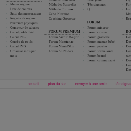
Menus régime
Méthodes Naturelles
Témoignages
For
Liste de courses
Méthode Chrono-
Quiz
Gro
Suivi des mensurations
Géno-Nutrition
Ma
Réglette de régime
Coaching Grossesse
Bea
FORUM
Exercices physiques
Compteur de calories
Forum minceur
FORUM PREMIUM
DO
Calcul poids idéal
Forum cuisine
Calcul IMC
Forum Savoir Maigrir
Forum grossesse
Dos
Courbe de poids
Forum Montignac
Forum maman bébé
Dos
Calcul IMG
Forum MentalSlim
Forum psycho
Dos
Grossesse mois par
Forum SLIM data
Forum forme santé
Dos
mois
Forum beauté
san
Forum communauté
Dos
Dos
Dos
accueil
plan du site
envoyer à une amie
témoigna
Forum minceur
Forum cuisine
Commencer un régime
boissons, vins et cocktails
Alimentation équilibrée et nutrition
astuces et bons plans
Minceur
Recette cuisine
exercices physiques
recette facile