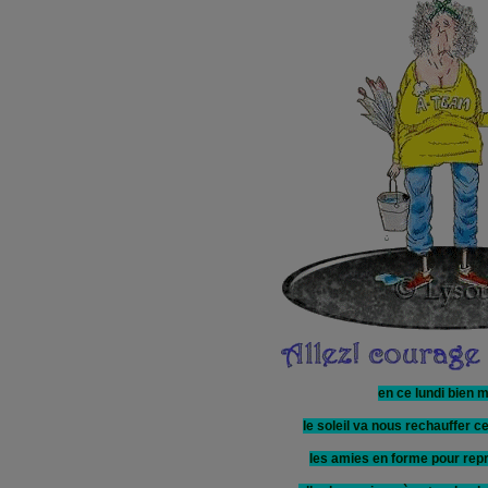
en ce lundi bien 
le soleil va nous rechauffer ce
les amies en forme pour rep