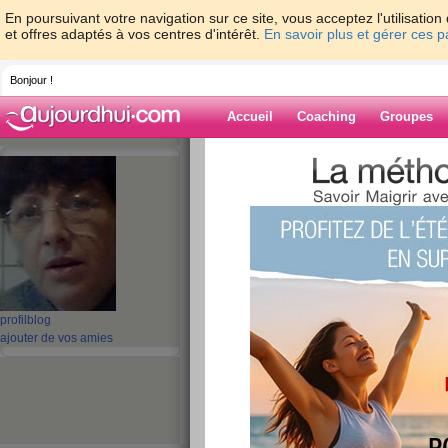
En poursuivant votre navigation sur ce site, vous acceptez l'utilisati
et offres adaptés à vos centres d'intérêt.
En savoir plus et gérer ces 
Bonjour !
Accueil
Coaching
Groupes
Accueil
>
espaces
>
gnoun
Blog de gnoun
aide blog
31 - 40 de 343
profil
blog
«
1 - 10
11 - 20
21 - 30
31 - 35
»
ajouter de vos amies
«
‹ Préc.
1
2
3
4
5
6
lundi
publié le 19/10/2009 à 09:17