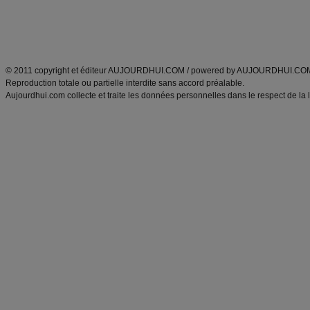
Tags
:
ventre plat
|
maigrir des fesses
|
abdominaux
|
régime américain
|
régime mayo
|
Découvrez aussi
:
exercices abdominaux
|
recette wok
|
ANXA Partenaires
:
Recette
de cuisine |
Recette cuisine
|
© 2011 copyright et éditeur AUJOURDHUI.COM / powered by AUJOURDHUI.CO
Reproduction totale ou partielle interdite sans accord préalable.
Aujourdhui.com collecte et traite les données personnelles dans le respect de la 