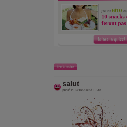
6/10
j'ai fait
au
10 snacks 
feront pas
lire la suite
salut
publié le 13/10/2009 à 10:30