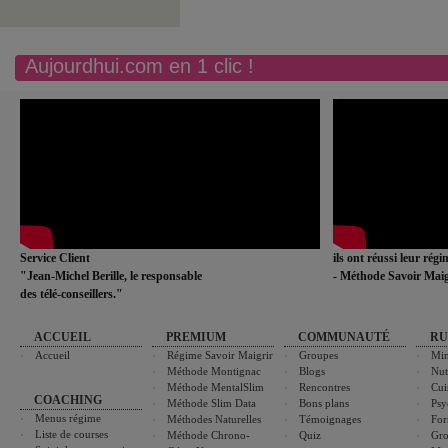
Aujourdhui.com en 1 clic !
Service Client
ils ont réussi leur rég
"Jean-Michel Berille, le responsable
- Méthode Savoir Maig
des télé-conseillers."
ACCUEIL
PREMIUM
COMMUNAUTÉ
RU
Accueil
Régime Savoir Maigrir
Groupes
Min
Méthode Montignac
Blogs
Nut
Méthode MentalSlim
Rencontres
Cui
COACHING
Méthode Slim Data
Bons plans
Psy
Menus régime
Méthodes Naturelles
Témoignages
For
Liste de courses
Méthode Chrono-
Quiz
Gro