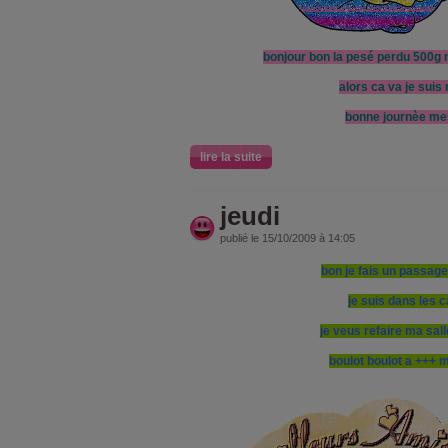
bonjour bon la pesé perdu 500g m
alors ca va je suis
bonne journèe me
lire la suite
jeudi
publié le 15/10/2009 à 14:05
bon je fais un passage
je suis dans les 
je veus refaire ma sal
boulot boulot a +++ 