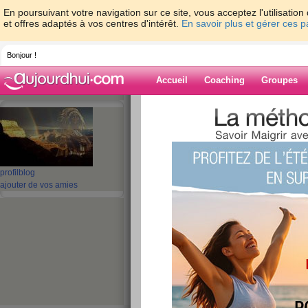
En poursuivant votre navigation sur ce site, vous acceptez l'utilisati
et offres adaptés à vos centres d'intérêt.
En savoir plus et gérer ces 
Bonjour !
Accueil
Coaching
Groupes
Accueil
>
espaces
>
micke
Blog de micke
aide blog
profil
blog
ajouter de vos amies
1 - 10 de 970
«
1 - 10
11 - 20
21 - 30
31 - 40
41 - 50
51 - 6
«
‹ Préc.
1
2
3
4
5
6
BONSOIR
publié le 09/01/2021 à 18:20