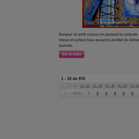
Bonjour un petit coucou en passant la canicule 
mieux et surtout nous pouvons profiter du deho
journée.
lire la suite
1 - 10 de 970
«
1 - 10
11 - 20
21 - 30
31 - 40
41 - 50
51 - 6
«
‹ Préc.
1
2
3
4
5
6