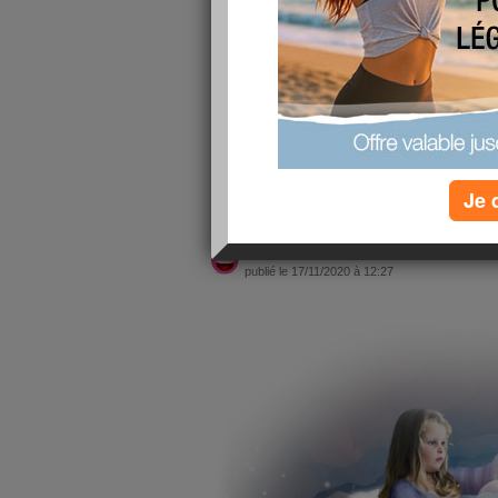
COUCOU je viens vous souhaitez une très bonne
Depuis deux jours nous avons du brouillard et d
-2°,aujourd'hui le brouillard est rester avec nou
c'est le nord comme dirait Galadru ,mais pour 
seuls car dans le bas de la france le froid s'inst
peur aux microbes tout ça. Je vous souhaite un
lire la suite
Je 
BONJOUR
publié le 17/11/2020 à 12:27