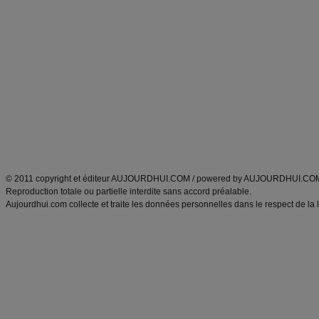
Commencer un régime
boissons, vins et cocktails
Alimentation équilibrée et nutrition
astuces et bons plans
Minceur
Recette cuisine
exercices physiques
recette facile
produits minceur
Recette poulet
Tags
:
ventre plat
|
maigrir des fesses
|
abdominaux
|
régime américain
|
régime mayo
|
Découvrez aussi
:
exercices abdominaux
|
recette wok
|
ANXA Partenaires
:
Recette
de cuisine |
Recette cuisine
|
© 2011 copyright et éditeur AUJOURDHUI.COM / powered by AUJOURDHUI.CO
Reproduction totale ou partielle interdite sans accord préalable.
Aujourdhui.com collecte et traite les données personnelles dans le respect de la 