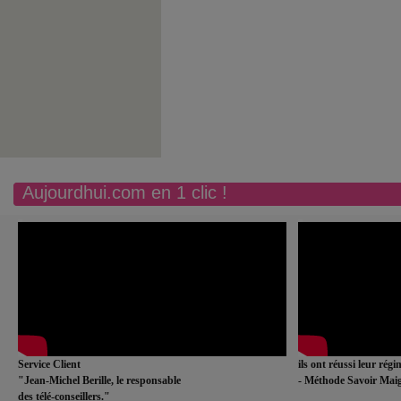
Aujourdhui.com en 1 clic !
Service Client
ils ont réussi leur rég
"Jean-Michel Berille, le responsable
- Méthode Savoir Maig
des télé-conseillers."