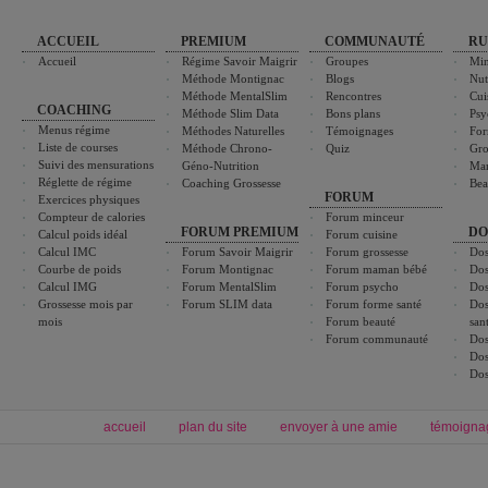
ACCUEIL
PREMIUM
COMMUNAUTÉ
RU
Accueil
Régime Savoir Maigrir
Groupes
Min
Méthode Montignac
Blogs
Nut
Méthode MentalSlim
Rencontres
Cui
COACHING
Méthode Slim Data
Bons plans
Psy
Menus régime
Méthodes Naturelles
Témoignages
For
Liste de courses
Méthode Chrono-
Quiz
Gro
Suivi des mensurations
Géno-Nutrition
Ma
Réglette de régime
Coaching Grossesse
Bea
FORUM
Exercices physiques
Compteur de calories
Forum minceur
FORUM PREMIUM
DO
Calcul poids idéal
Forum cuisine
Calcul IMC
Forum Savoir Maigrir
Forum grossesse
Dos
Courbe de poids
Forum Montignac
Forum maman bébé
Dos
Calcul IMG
Forum MentalSlim
Forum psycho
Dos
Grossesse mois par
Forum SLIM data
Forum forme santé
Dos
mois
Forum beauté
san
Forum communauté
Dos
Dos
Dos
accueil
plan du site
envoyer à une amie
témoigna
Forum minceur
Forum cuisine