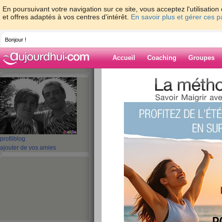
En poursuivant votre navigation sur ce site, vous acceptez l'utilisati
et offres adaptés à vos centres d'intérêt.
En savoir plus et gérer ces 
Bonjour !
Accueil
Coaching
Groupes
Accueil
>
espaces
>
garfield60
Blog de garfield
aide blog
profil
blog
ajouter de vos amies
91 - 100 de 161
«
1 - 10
11 - 17
»
«
‹ Préc.
1
2
3
4
5
6
NOUVEAUTEE
publié le 20/12/2007 à 12:26