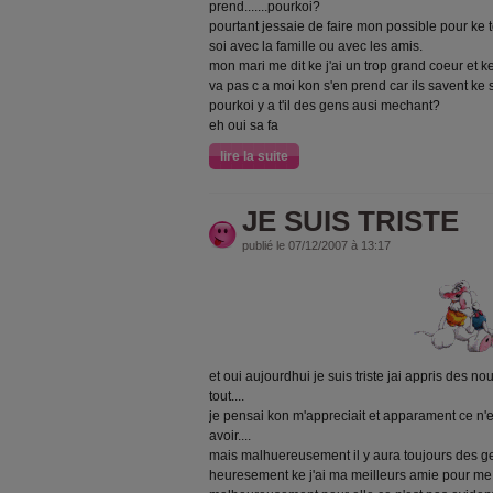
prend.......pourkoi?
pourtant jessaie de faire mon possible pour ke 
soi avec la famille ou avec les amis.
mon mari me dit ke j'ai un trop grand coeur et ke
va pas c a moi kon s'en prend car ils savent k
pourkoi y a t'il des gens ausi mechant?
eh oui sa fa
lire la suite
JE SUIS TRISTE
publié le 07/12/2007 à 13:17
et oui aujourdhui je suis triste jai appris des n
tout....
je pensai kon m'appreciait et apparament ce n'es
avoir....
mais malhuereusement il y aura toujours des gen
heuresement ke j'ai ma meilleurs amie pour me s