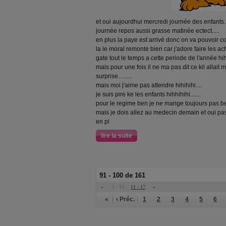
et oui aujourdhui mercredi journée des enfants..
journée repos aussi grasse matinée ectect.....
en plus la paye est arrivé donc on va pouvoir c
la le moral remonte bien car j'adore faire les 
gate tout le temps a cette periode de l'année hihih
mais pour une fois il ne ma pas dit ce kil allait 
surprise.........
mais moi j'aime pas attendre hihihihi....
je suis pire ke les enfants hihhihihi.......
pour le regime ben je ne mange toujours pas be
mais je dois allez au medecin demain et oui pas
en pl
lire la suite
91 - 100 de 161
«
1 - 10
11 - 17
»
«
‹ Préc.
1
2
3
4
5
6