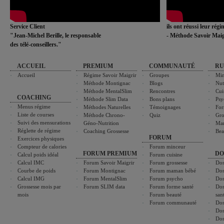
Service Client
ils ont réussi leur rég
"Jean-Michel Berille, le responsable
- Méthode Savoir Maig
des télé-conseillers."
ACCUEIL
PREMIUM
COMMUNAUTÉ
RU
Accueil
Régime Savoir Maigrir
Groupes
Min
Méthode Montignac
Blogs
Nut
Méthode MentalSlim
Rencontres
Cui
COACHING
Méthode Slim Data
Bons plans
Psy
Menus régime
Méthodes Naturelles
Témoignages
For
Liste de courses
Méthode Chrono-
Quiz
Gro
Suivi des mensurations
Géno-Nutrition
Ma
Réglette de régime
Coaching Grossesse
Bea
FORUM
Exercices physiques
Compteur de calories
Forum minceur
FORUM PREMIUM
DO
Calcul poids idéal
Forum cuisine
Calcul IMC
Forum Savoir Maigrir
Forum grossesse
Dos
Courbe de poids
Forum Montignac
Forum maman bébé
Dos
Calcul IMG
Forum MentalSlim
Forum psycho
Dos
Grossesse mois par
Forum SLIM data
Forum forme santé
Dos
mois
Forum beauté
san
Forum communauté
Dos
Dos
Dos