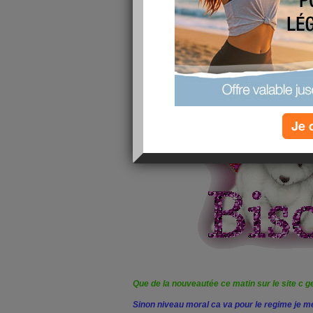
Je 
Que de la nouveautée ce matin sur le site c ge
Sinon niveau moral ca va pour le regime je 