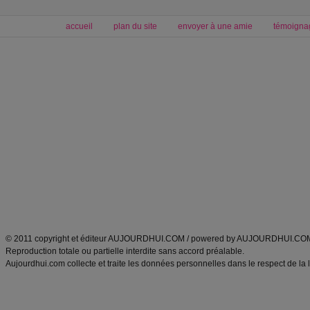
accueil
plan du site
envoyer à une amie
témoigna
Forum minceur
Forum cuisine
Commencer un régime
boissons, vins et cocktails
Alimentation équilibrée et nutrition
astuces et bons plans
Minceur
Recette cuisine
exercices physiques
recette facile
produits minceur
Recette poulet
Tags
:
ventre plat
|
maigrir des fesses
|
abdominaux
|
régime américain
|
régime mayo
|
Découvrez aussi
:
exercices abdominaux
|
recette wok
|
ANXA Partenaires
:
Recette
de cuisine |
Recette cuisine
|
© 2011 copyright et éditeur AUJOURDHUI.COM / powered by AUJOURDHUI.CO
Reproduction totale ou partielle interdite sans accord préalable.
Aujourdhui.com collecte et traite les données personnelles dans le respect de la 