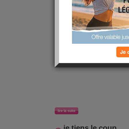
je suis fan de ce 
,
Je 
particulièrement de Vincent Per
lire la suite
je tiens le coup