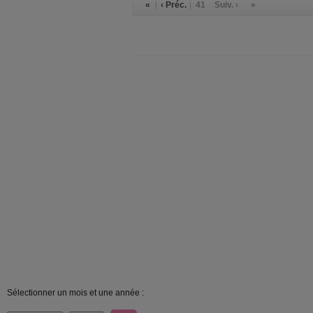
«
‹ Préc.
41
Suiv. ›
»
Sélectionner un mois et une année :