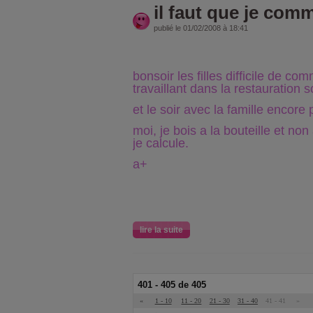
il faut que je com
publié le 01/02/2008 à 18:41
bonsoir les filles difficile de c
travaillant dans la restauration s
et le soir avec la famille encore 
moi, je bois a la bouteille et non
je calcule.
a+
lire la suite
401 - 405 de 405
«
1 - 10
11 - 20
21 - 30
31 - 40
41 - 41
»