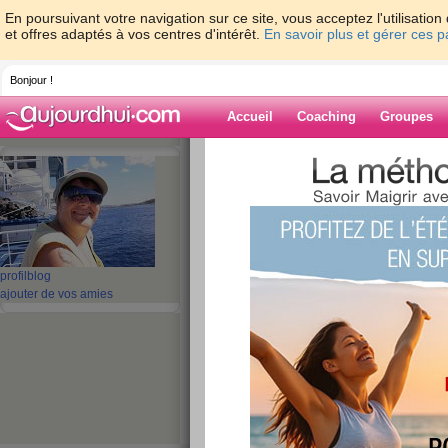
En poursuivant votre navigation sur ce site, vous acceptez l'utilisati
et offres adaptés à vos centres d'intérêt.
En savoir plus et gérer ces 
Bonjour !
Accueil
Coaching
Groupes
Accueil
>
espaces
>
latulipe
Blog de latulipe
aide blog
profil
blog
ajouter de vos amies
401 - 405 de 405
«
1 - 10
11 - 20
21 - 30
31 - 40
41 - 41
»
«
‹ Préc.
41
Suiv. ›
»
voici, un de mes f
publié le 11/09/2008 à 09:30