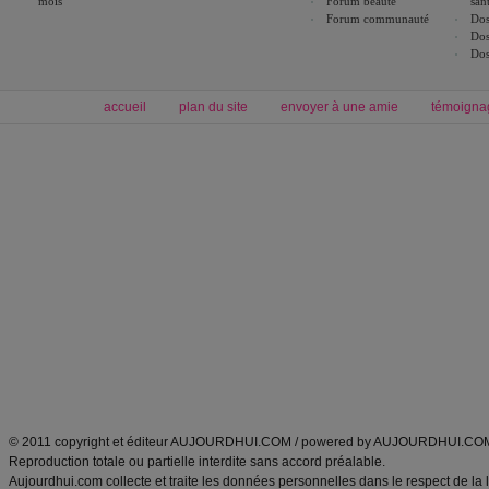
mois
Forum beauté
san
Forum communauté
Dos
Dos
Dos
accueil
plan du site
envoyer à une amie
témoigna
Forum minceur
Forum cuisine
Commencer un régime
boissons, vins et cocktails
Alimentation équilibrée et nutrition
astuces et bons plans
Minceur
Recette cuisine
exercices physiques
recette facile
produits minceur
Recette poulet
Tags
:
ventre plat
|
maigrir des fesses
|
abdominaux
|
régime américain
|
régime mayo
|
Découvrez aussi
:
exercices abdominaux
|
recette wok
|
ANXA Partenaires
:
Recette
de cuisine |
Recette cuisine
|
© 2011 copyright et éditeur AUJOURDHUI.COM / powered by AUJOURDHUI.CO
Reproduction totale ou partielle interdite sans accord préalable.
Aujourdhui.com collecte et traite les données personnelles dans le respect de la 