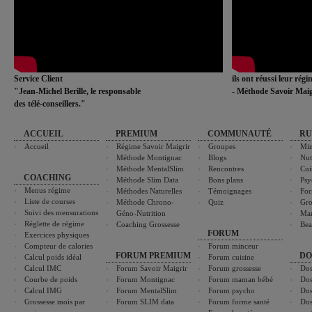
Service Client
ils ont réussi leur rég
"Jean-Michel Berille, le responsable
- Méthode Savoir Maig
des télé-conseillers."
ACCUEIL
PREMIUM
COMMUNAUTÉ
RU
Accueil
Régime Savoir Maigrir
Groupes
Min
Méthode Montignac
Blogs
Nut
Méthode MentalSlim
Rencontres
Cui
COACHING
Méthode Slim Data
Bons plans
Psy
Menus régime
Méthodes Naturelles
Témoignages
For
Liste de courses
Méthode Chrono-
Quiz
Gro
Suivi des mensurations
Géno-Nutrition
Ma
Réglette de régime
Coaching Grossesse
Bea
FORUM
Exercices physiques
Compteur de calories
Forum minceur
FORUM PREMIUM
DO
Calcul poids idéal
Forum cuisine
Calcul IMC
Forum Savoir Maigrir
Forum grossesse
Dos
Courbe de poids
Forum Montignac
Forum maman bébé
Dos
Calcul IMG
Forum MentalSlim
Forum psycho
Dos
Grossesse mois par
Forum SLIM data
Forum forme santé
Dos