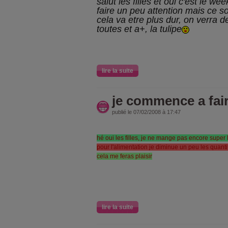
salut les filles et oui c'est le w
faire un peu attention mais ce so
cela va etre plus dur, on verra
toutes et a+, la tulipe
lire la suite
je commence a fair
publié le 07/02/2008 à 17:47
hé oui les filles, je ne mange pas encore super l
pour l'alimentation je diminue un peu les quanti
cela me feras plaisir
lire la suite