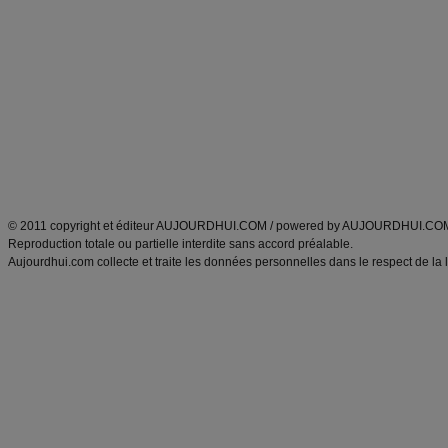
Minceur
Recette cuisine
exercices physiques
recette facile
produits minceur
Recette poulet
Tags
:
ventre plat
|
maigrir des fesses
|
abdominaux
|
régime américain
|
régime mayo
|
Découvrez aussi
:
exercices abdominaux
|
recette wok
|
ANXA Partenaires
:
Recette
de cuisine |
Recette cuisine
|
© 2011 copyright et éditeur AUJOURDHUI.COM / powered by AUJOURDHUI.CO
Reproduction totale ou partielle interdite sans accord préalable.
Aujourdhui.com collecte et traite les données personnelles dans le respect de la 