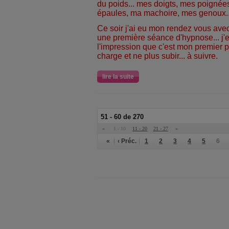
du poids... mes doigts, mes poigné
épaules, ma machoire, mes genoux...
Ce soir j'ai eu mon rendez vous av
une première séance d'hypnose... j'en
l'impression que c'est mon premier 
charge et ne plus subir... à suivre.
lire la suite
51 - 60 de 270
«
1 - 10
11 - 20
21 - 27
»
«
‹ Préc.
1
2
3
4
5
6