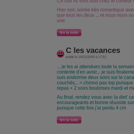
Ce soir ils vont tous chez le coiffeur
Hier soir, soirée très romantique av
que tous les deux ... et nous nous 
une
lire la suite
C les vacances
publié le 19/12/2009 à 17:52
... je les ai attendues toute la semaine
contente d'en avoir... je suis finalem
suis endormie deux soirs sur le cana
couchés... = chrono pas top puisque j
repas + 2 soirs boulimies mardi et me
Au final, rendez vous avec la diet' ce
encourageants et bonne réussite sur 
puisque cette fois j'ai perdu 4 cm
lire la suite