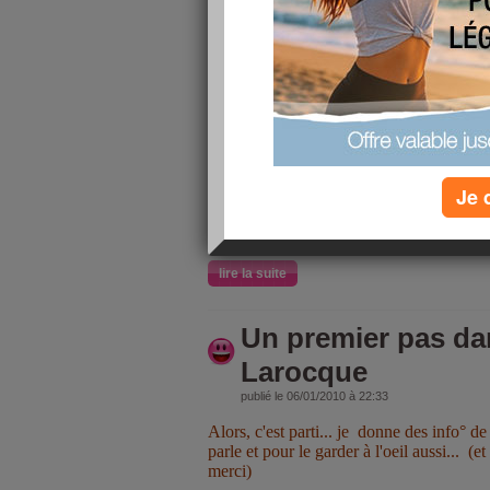
publié le 10/01/2010 à 21:10
Vie sentimentale :
Organiser une s
amoureux, à l'étranger de préférenc
mariage au mois de mai.
Vie familiale
: Trouver une idée pou
membres de ma famille proche et la r
loulou, la grande, les parents, les joli
sonhomme, le joli frère et sa douce, 
Je 
filleule et sa soeur, sans oublier ma
Vie professionnelle
lire la suite
Un premier pas dan
Larocque
publié le 06/01/2010 à 22:33
Alors, c'est parti... je donne des info° d
parle et pour le garder à l'oeil aussi... (e
merci)