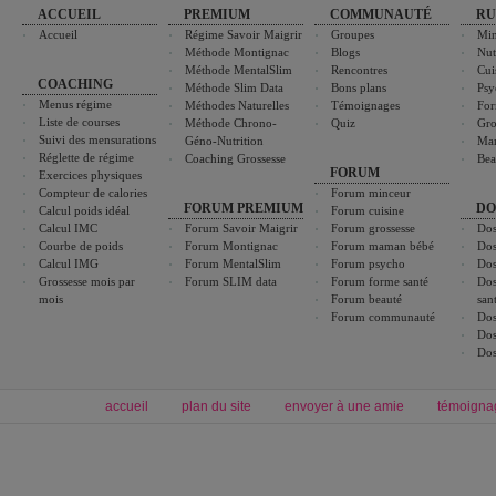
ACCUEIL
PREMIUM
COMMUNAUTÉ
RU
Accueil
Régime Savoir Maigrir
Groupes
Min
Méthode Montignac
Blogs
Nut
Méthode MentalSlim
Rencontres
Cui
COACHING
Méthode Slim Data
Bons plans
Psy
Menus régime
Méthodes Naturelles
Témoignages
For
Liste de courses
Méthode Chrono-
Quiz
Gro
Suivi des mensurations
Géno-Nutrition
Ma
Réglette de régime
Coaching Grossesse
Bea
FORUM
Exercices physiques
Compteur de calories
Forum minceur
FORUM PREMIUM
DO
Calcul poids idéal
Forum cuisine
Calcul IMC
Forum Savoir Maigrir
Forum grossesse
Dos
Courbe de poids
Forum Montignac
Forum maman bébé
Dos
Calcul IMG
Forum MentalSlim
Forum psycho
Dos
Grossesse mois par
Forum SLIM data
Forum forme santé
Dos
mois
Forum beauté
san
Forum communauté
Dos
Dos
Dos
accueil
plan du site
envoyer à une amie
témoigna
Forum minceur
Forum cuisine
Commencer un régime
boissons, vins et cocktails
Alimentation équilibrée et nutrition
astuces et bons plans