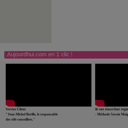
Aujourdhui.com en 1 clic !
Service Client
ils ont réussi leur rég
"Jean-Michel Berille, le responsable
- Méthode Savoir Maig
des télé-conseillers."