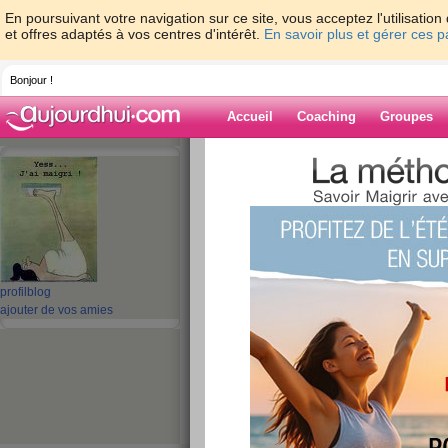
En poursuivant votre navigation sur ce site, vous acceptez l'utilisati
et offres adaptés à vos centres d'intérêt.
En savoir plus et gérer ces 
Bonjour !
Accueil
Coaching
Groupes
Accueil
>
espaces
>
gladdys
Blog de gladdys
aide blog
profil
blog
51 - 60 de 270
ajouter de vos amies
«
1 - 10
11 - 20
21 - 27
»
«
‹ Préc.
1
2
3
4
5
6
Mes objectifs 2010.
construction