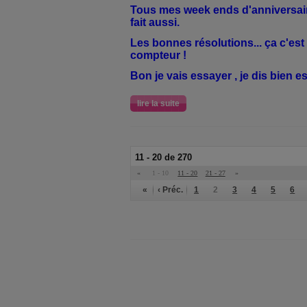
Tous mes week ends d'anniversaire
fait aussi.
Les bonnes résolutions... ça c'est 
compteur !
Bon je vais essayer , je dis bien e
lire la suite
11 - 20 de 270
«
1 - 10
11 - 20
21 - 27
»
«
‹ Préc.
1
2
3
4
5
6