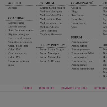
ACCUEIL
PREMIUM
COMMUNAUTÉ
RU
Accueil
Régime Savoir Maigrir
Groupes
Min
Méthode Montignac
Blogs
Nut
Méthode MentalSlim
Rencontres
Cui
COACHING
Méthode Slim Data
Bons plans
Psy
Menus régime
Méthodes Naturelles
Témoignages
For
Liste de courses
Méthode Chrono-
Quiz
Gro
Suivi des mensurations
Géno-Nutrition
Ma
Réglette de régime
Coaching Grossesse
Bea
FORUM
Exercices physiques
Compteur de calories
Forum minceur
FORUM PREMIUM
DO
Calcul poids idéal
Forum cuisine
Calcul IMC
Forum Savoir Maigrir
Forum grossesse
Dos
Courbe de poids
Forum Montignac
Forum maman bébé
Dos
Calcul IMG
Forum MentalSlim
Forum psycho
Dos
Grossesse mois par
Forum SLIM data
Forum forme santé
Dos
mois
Forum beauté
san
Forum communauté
Dos
Dos
Dos
accueil
plan du site
envoyer à une amie
témoigna
Forum minceur
Forum cuisine
Commencer un régime
boissons, vins et cocktails
Alimentation équilibrée et nutrition
astuces et bons plans