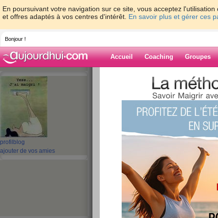
En poursuivant votre navigation sur ce site, vous acceptez l'utilisati
et offres adaptés à vos centres d'intérêt.
En savoir plus et gérer ces 
Bonjour !
Accueil
Coaching
Groupes
Accueil
>
espaces
>
gladdys
Blog de gladdys
aide blog
profil
blog
11 - 20 de 270
ajouter de vos amies
«
1 - 10
11 - 20
21 - 27
»
«
‹ Préc.
1
2
3
4
5
6
Bilan positif du m
publié le 02/11/2010 à 10:06