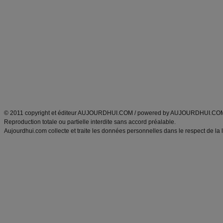
Minceur
Recette cuisine
exercices physiques
recette facile
produits minceur
Recette poulet
Tags
:
ventre plat
|
maigrir des fesses
|
abdominaux
|
régime américain
|
régime mayo
|
Découvrez aussi
:
exercices abdominaux
|
recette wok
|
ANXA Partenaires
:
Recette
de cuisine |
Recette cuisine
|
© 2011 copyright et éditeur AUJOURDHUI.COM / powered by AUJOURDHUI.CO
Reproduction totale ou partielle interdite sans accord préalable.
Aujourdhui.com collecte et traite les données personnelles dans le respect de la 