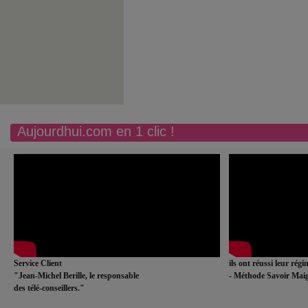
Aujourdhui.com en 1 clic !
Service Client
ils ont réussi leur rég
"Jean-Michel Berille, le responsable
- Méthode Savoir Maig
des télé-conseillers."