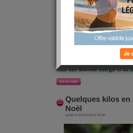
En ce mois d'Octobre 2010 :
Je suis fière de moi car :
Après un 
j'arrive à lâcher prise avec con
aide beaucoup, beaucoup avec de
anodines mais qui sont énormes 
"on reconstruira un équilibre" (p
d'une force)
Je 
Je suis contente car :
j'ai refais 
des démarches pour évoluer au bo
mais une nouvelle énergie et un 
lire la suite
Quelques kilos en
Noël
publié le 02/11/2010 à 09:46