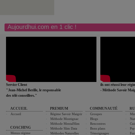
Aujourdhui.com en 1 clic !
Service Client
ils ont réussi leur rég
"Jean-Michel Berille, le responsable
- Méthode Savoir Maig
des télé-conseillers."
ACCUEIL
PREMIUM
COMMUNAUTÉ
RU
Accueil
Régime Savoir Maigrir
Groupes
Min
Méthode Montignac
Blogs
Nut
Méthode MentalSlim
Rencontres
Cui
COACHING
Méthode Slim Data
Bons plans
Psy
Menus régime
Méthodes Naturelles
Témoignages
For