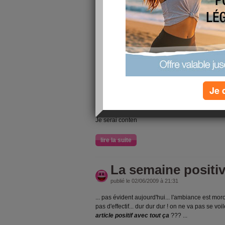
Pour le mois de MAI :
Je suis fière de moi car j'ai pris rendez vous ave
que je m'y mets vraiment.
Je suis contente car je suis devenue plus bavar
Je suis satisfaite car j'ai redressé la tête au trav
et je suis reconnaissante à la vie car j'ai un ma
Je 
Pour le mois de JUIN
:
Je serai fière de moi car je vais prendre rende
Je serai conten
lire la suite
La semaine positi
publié le 02/06/2009 à 21:31
... pas évident aujourd'hui... l'ambiance est moro
pas d'effectif... dur dur dur ! on ne va pas se voil
article positif avec tout ça
???
...