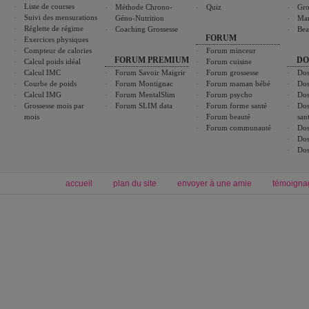
Liste de courses
Méthode Chrono-
Quiz
Gro
Suivi des mensurations
Géno-Nutrition
Ma
Réglette de régime
Coaching Grossesse
Bea
FORUM
Exercices physiques
Compteur de calories
Forum minceur
FORUM PREMIUM
DO
Calcul poids idéal
Forum cuisine
Calcul IMC
Forum Savoir Maigrir
Forum grossesse
Dos
Courbe de poids
Forum Montignac
Forum maman bébé
Dos
Calcul IMG
Forum MentalSlim
Forum psycho
Dos
Grossesse mois par
Forum SLIM data
Forum forme santé
Dos
mois
Forum beauté
san
Forum communauté
Dos
Dos
Dos
accueil
plan du site
envoyer à une amie
témoigna
Forum minceur
Forum cuisine
Commencer un régime
boissons, vins et cocktails
Alimentation équilibrée et nutrition
astuces et bons plans
Minceur
Recette cuisine
exercices physiques
recette facile
produits minceur
Recette poulet