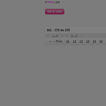
A
Ninie
, par
lire la suite
161 - 170 de 270
«
1 - 10
11 - 20
21 - 27
»
«
‹ Préc.
11
12
13
14
15
16