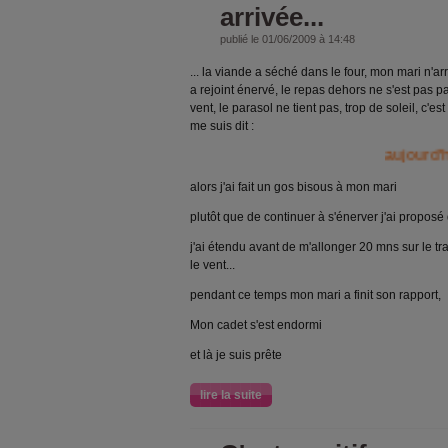
arrivée...
publié le 01/06/2009 à 14:48
... la viande a séché dans le four, mon mari n'arr
a rejoint énervé, le repas dehors ne s'est pas 
vent, le parasol ne tient pas, trop de soleil, c'e
me suis dit :
aujourd'hui je po
alors j'ai fait un gos bisous à mon mari
plutôt que de continuer à s'énerver j'ai propos
j'ai étendu avant de m'allonger 20 mns sur le tr
le vent...
pendant ce temps mon mari a finit son rapport,
Mon cadet s'est endormi
et là je suis prête
lire la suite