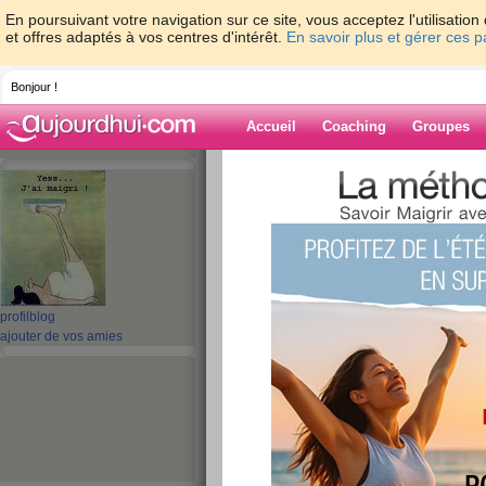
En poursuivant votre navigation sur ce site, vous acceptez l'utilisati
et offres adaptés à vos centres d'intérêt.
En savoir plus et gérer ces 
Bonjour !
Accueil
Coaching
Groupes
Accueil
>
espaces
>
gladdys
Blog de gladdys
aide blog
profil
blog
161 - 170 de 270
ajouter de vos amies
«
1 - 10
11 - 20
21 - 27
»
«
‹ Préc.
11
12
13
14
15
16
Mon bilan positif
publié le 03/06/2009 à 22:34