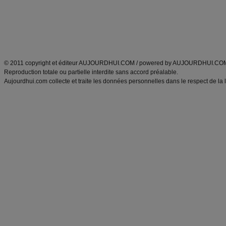
Tags
:
ventre plat
|
maigrir des fesses
|
abdominaux
|
régime américain
|
régime mayo
|
Découvrez aussi
:
exercices abdominaux
|
recette wok
|
ANXA Partenaires
:
Recette
de cuisine |
Recette cuisine
|
© 2011 copyright et éditeur AUJOURDHUI.COM / powered by AUJOURDHUI.CO
Reproduction totale ou partielle interdite sans accord préalable.
Aujourdhui.com collecte et traite les données personnelles dans le respect de la 