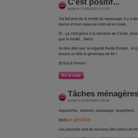
C'est positif...
publié le 01/06/2009 à 10:58
J'ai fait plus de la moitié du repassage, il y a 
tourne et mon repas de midi est en route...
Et... ça c'est grâce à la semaine de Cécile, sino
que la moitié... Merci.
Je dois dire que 'ai regardé Rasta Rocket... et ç
encore en tête le générique de fin !
@ tout à l'heure !
lire la suite
Tâches ménagères..
publié le 01/06/2009 à 08:08
Aujourd'hui : lessives, repassage, rangement....
je positive
MAIS
:
Les placards vont de nouveau être pleins de fri