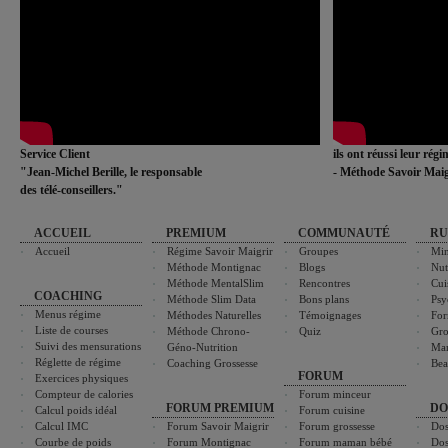
Service Client
ils ont réussi leur rég
"Jean-Michel Berille, le responsable
- Méthode Savoir Maig
des télé-conseillers."
ACCUEIL
PREMIUM
COMMUNAUTÉ
RU
Accueil
Régime Savoir Maigrir
Groupes
Min
Méthode Montignac
Blogs
Nut
Méthode MentalSlim
Rencontres
Cui
COACHING
Méthode Slim Data
Bons plans
Psy
Menus régime
Méthodes Naturelles
Témoignages
For
Liste de courses
Méthode Chrono-
Quiz
Gro
Suivi des mensurations
Géno-Nutrition
Ma
Réglette de régime
Coaching Grossesse
Bea
FORUM
Exercices physiques
Compteur de calories
Forum minceur
FORUM PREMIUM
DO
Calcul poids idéal
Forum cuisine
Calcul IMC
Forum Savoir Maigrir
Forum grossesse
Dos
Courbe de poids
Forum Montignac
Forum maman bébé
Dos