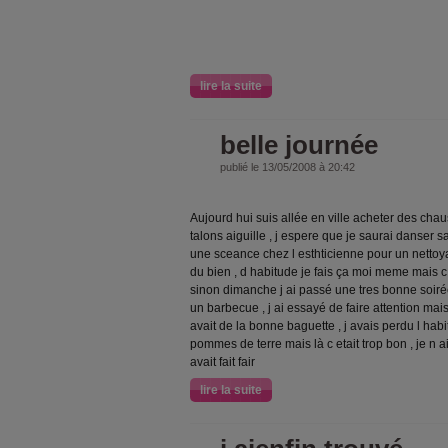
lire la suite
belle journée
publié le 13/05/2008 à 20:42
Aujourd hui suis allée en ville acheter des chau
talons aiguille , j espere que je saurai danser sa
une sceance chez l esthticienne pour un nettoy
du bien , d habitude je fais ça moi meme mais c 
sinon dimanche j ai passé une tres bonne soir
un barbecue , j ai essayé de faire attention mais 
avait de la bonne baguette , j avais perdu l ha
pommes de terre mais là c etait trop bon , je n a
avait fait fair
lire la suite