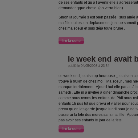
de ses enfants et qu à l avenir elle s adresserai
demander qque chose (on verra bien)
Sinon la journée s est bien passée , suis allée 
ma fille qui est en déplacement jusque samedi po
chez ma soeur et suis déjà toute brune ,
lire la suite
le week end avait
publié le 04/05/2008 à 23:34
ce week end j etais trop heureuse , j etais en 
trouve à 90km de chez moi . Ma soeur , mes niec
manque terriblement . Ajourd hui elle partait à 
samedi . Elle m a invitée à diner dimanche pro
comme nous avons les enfants de Phil nous avi
enfants 1h pus tot que prévu et y aller pour so
prevu qu on les garde jusque lundi pour je ne sa
passerai la fete des meres sans ma fille . Appare
pas avoir ses enfants le jour de la fete
lire la suite