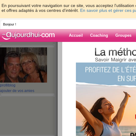
En poursuivant votre navigation sur ce site, vous acceptez l'utilisati
et offres adaptés à vos centres d'intérêt.
En savoir plus et gérer ces 
Bonjour !
Accueil
Coaching
Groupes
Accueil
>
espaces
>
giovanna01
Blog de giovan
aide blog
profil
blog
ajouter de vos amies
51 - 60 de 88
«
‹ Préc.
1
2
3
4
5
je suis crevée ( ex
expression )
publié le 09/06/2008 à 18:55
Quelle mauvaise nuit encore . Hier soir j etais t