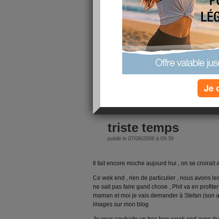
Phil étaient à la maison , l ainé pas de prob
d attention vu son handycap) que je pensais ne
pour dormir et effectivement je me suis vite en
Il y avait u bon momnt que j etais reveillée quand
que 1h-10
je me suis levée fumer une cigarette ('je c tres ma
visité qques blogs et à 4h me suis couchée ds l
pour Phil , il a bien fallu me lever et quand il es
Je 
lire la suite
triste temps
publié le 07/06/2008 à 09:39
Il fait encore moche aujourd hui , on se croirait 
Ce wek end , rien de particulier , nous avons les
ne sait pas faire gand chose , Phil va en profite
maman et moi je vais demander à Stefan (son a
images sur mon blog