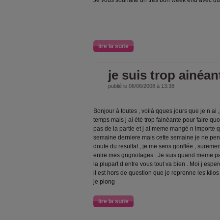
Je vous souhaite un tres bon week end avec du 
lire la suite
je suis trop ainéan
publié le 06/06/2008 à 13:38
Bonjour à toutes , voilà qques jours que je n ai
temps mais j ai été trop fainéante pour faire quo
pas de la partie et j ai meme mangé n importe qu
semaine derniere mais cette semaine je ne pe
doute du resultat , je me sens gonflée , suremen
entre mes grignotages . Je suis quand meme pa
la plupart d entre vous tout va bien . Moi j es
il est hors de question que je reprenne les kilo
je plong
lire la suite