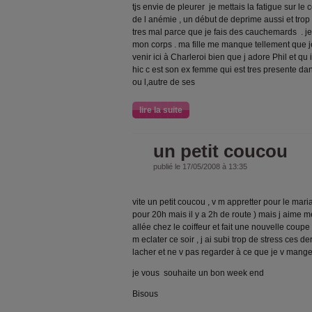
tjs envie de pleurer je mettais la fatigue sur le 
de l anémie , un début de deprime aussi et trop
tres mal parce que je fais des cauchemards . je
mon corps . ma fille me manque tellement que je
venir ici à Charleroi bien que j adore Phil et qu i
hic c est son ex femme qui est tres presente dan
ou l,autre de ses
lire la suite
un petit coucou
publié le 17/05/2008 à 13:35
vite un petit coucou , v m appretter pour le mariag
pour 20h mais il y a 2h de route ) mais j aime 
allée chez le coiffeur et fait une nouvelle coupe ;
m eclater ce soir , j ai subi trop de stress ces d
lacher et ne v pas regarder à ce que je v mange
je vous souhaite un bon week end
Bisous