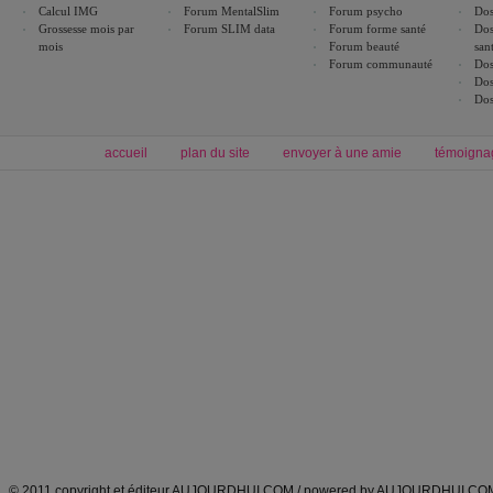
Calcul IMG
Forum MentalSlim
Forum psycho
Dos
Grossesse mois par
Forum SLIM data
Forum forme santé
Dos
mois
Forum beauté
san
Forum communauté
Dos
Dos
Dos
accueil
plan du site
envoyer à une amie
témoigna
Forum minceur
Forum cuisine
Commencer un régime
boissons, vins et cocktails
Alimentation équilibrée et nutrition
astuces et bons plans
Minceur
Recette cuisine
exercices physiques
recette facile
produits minceur
Recette poulet
Tags
:
ventre plat
|
maigrir des fesses
|
abdominaux
|
régime américain
|
régime mayo
|
Découvrez aussi
:
exercices abdominaux
|
recette wok
|
ANXA Partenaires
:
Recette
de cuisine |
Recette cuisine
|
© 2011 copyright et éditeur AUJOURDHUI.COM / powered by AUJOURDHUI.CO