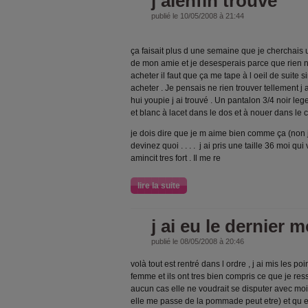
j aienfin trouvé
publié le 10/05/2008 à 21:44
ça faisait plus d une semaine que je cherchais u
de mon amie et je desesperais parce que rien n
acheter il faut que ça me tape à l oeil de suite s
acheter . Je pensais ne rien trouver tellement j 
hui youpie j ai trouvé . Un pantalon 3/4 noir le
et blanc à lacet dans le dos et à nouer dans le c
je dois dire que je m aime bien comme ça (non j
devinez quoi . . . . j ai pris une taille 36 moi qu
amincit tres fort . Il me re
lire la suite
j ai eu le dernier m
publié le 08/05/2008 à 20:46
volà tout est rentré dans l ordre , j ai mis les poi
femme et ils ont tres bien compris ce que je res
aucun cas elle ne voudrait se disputer avec mo
elle me passe de la pommade peut etre) et qu el