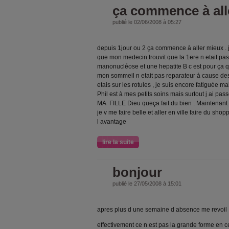
ça commence à all
publié le 02/06/2008 à 05:27
depuis 1jour ou 2 ça commence à aller mieux . j 
que mon medecin trouvit que la 1ere n etait pas 
manonucléose et une hepatite B c est pour ça qu
mon sommeil n etait pas reparateur à cause des
etais sur les rotules , je suis encore fatiguée ma
Phil est à mes petits soins mais surtout j ai pa
MA FILLE Dieu queça fait du bien . Maintenant 
je v me faire belle et aller en ville faire du sho
l avantage
lire la suite
bonjour
publié le 27/05/2008 à 15:01
apres plus d une semaine d absence me revoil
effectivement ce n est pas la grande forme en ce