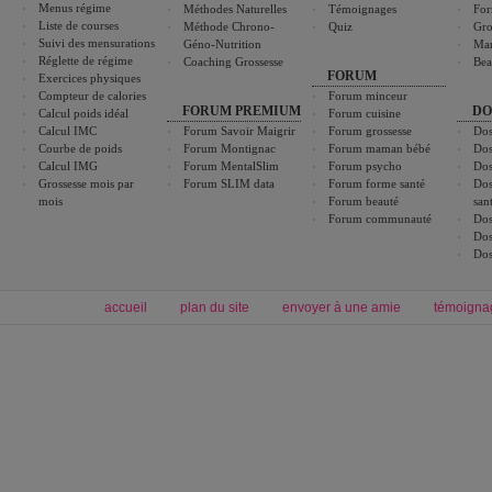
Menus régime
Méthodes Naturelles
Témoignages
For
Liste de courses
Méthode Chrono-
Quiz
Gro
Suivi des mensurations
Géno-Nutrition
Ma
Réglette de régime
Coaching Grossesse
Bea
FORUM
Exercices physiques
Compteur de calories
Forum minceur
FORUM PREMIUM
DO
Calcul poids idéal
Forum cuisine
Calcul IMC
Forum Savoir Maigrir
Forum grossesse
Dos
Courbe de poids
Forum Montignac
Forum maman bébé
Dos
Calcul IMG
Forum MentalSlim
Forum psycho
Dos
Grossesse mois par
Forum SLIM data
Forum forme santé
Dos
mois
Forum beauté
san
Forum communauté
Dos
Dos
Dos
accueil
plan du site
envoyer à une amie
témoigna
Forum minceur
Forum cuisine
Commencer un régime
boissons, vins et cocktails
Alimentation équilibrée et nutrition
astuces et bons plans
Minceur
Recette cuisine
exercices physiques
recette facile
produits minceur
Recette poulet