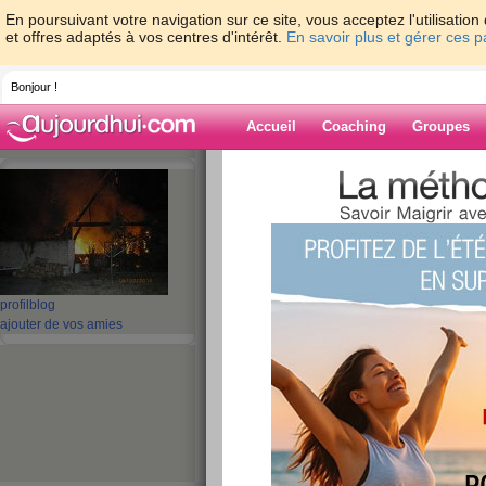
En poursuivant votre navigation sur ce site, vous acceptez l'utilisati
et offres adaptés à vos centres d'intérêt.
En savoir plus et gérer ces 
Bonjour !
Accueil
Coaching
Groupes
Accueil
>
espaces
>
mamouchka
Blog de mamou
aide blog
profil
blog
ajouter de vos amies
221 - 230 de 285
«
1 - 10
11 - 20
21 - 29
»
«
‹ Préc.
21
22
23
24
25
26
Bon dimanche
publié le 16/09/2007 à 10:35