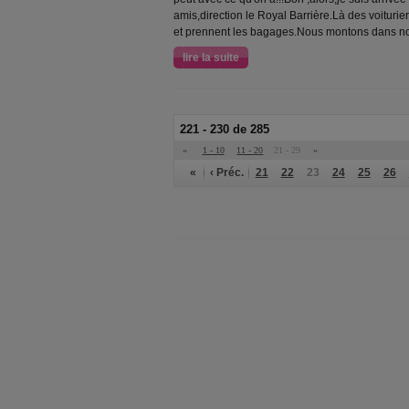
amis,direction le Royal Barrière.Là des voiturie
et prennent les bagages.Nous montons dans no
lire la suite
221 - 230 de 285
«
1 - 10
11 - 20
21 - 29
»
«
‹ Préc.
21
22
23
24
25
26