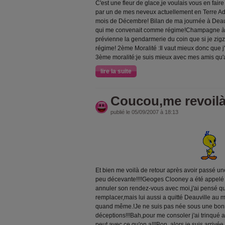
C'est une fleur de glace,je voulais vous en fai
par un de mes neveux actuellement en Terre Adé
mois de Décembre! Bilan de ma journée à Deauvi
qui me convenait comme régime!Champagne à gogo
prévienne la gendarmerie du coin que si je zigz
régime! 2ème Moralité :Il vaut mieux donc que j'
3ème moralité:je suis mieux avec mes amis qu'av
lire la suite
Coucou,me revoil
publié le 05/09/2007 à 18:13
Et bien me voilà de retour après avoir passé un
peu décevante!!!!Geoges Clooney a été appelé p
annuler son rendez-vous avec moi,j'ai pensé que 
remplacer,mais lui aussi a quitté Deauville au 
quand même.!Je ne suis pas née sous une bonn
déceptions!!!Bah,pour me consoler j'ai trinqué 
peut avec ce qu'on a!!!Bon ,alors,je suis arrivé