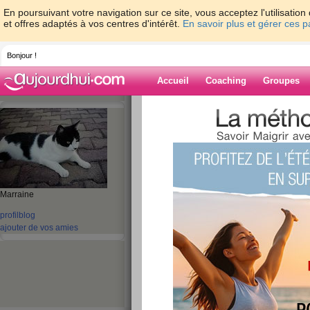
En poursuivant votre navigation sur ce site, vous acceptez l'utilisati
et offres adaptés à vos centres d'intérêt.
En savoir plus et gérer ces 
Bonjour !
Accueil
Coaching
Groupes
Accueil
>
espaces
>
roumanie
Blog de rouman
aide blog
Marraine
301 - 310 de 310
profil
blog
ajouter de vos amies
«
1 - 10
11 - 20
21 - 30
31 - 31
»
«
‹ Préc.
31
Suiv. ›
»
Colère
publié le 24/07/2008 à 09:58