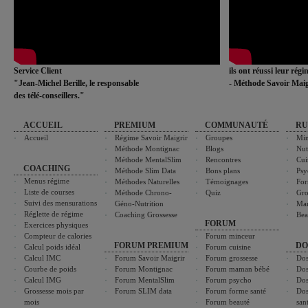
Service Client
ils ont réussi leur rég
"Jean-Michel Berille, le responsable
- Méthode Savoir Maig
des télé-conseillers."
ACCUEIL
PREMIUM
COMMUNAUTÉ
RU
Accueil
Régime Savoir Maigrir
Groupes
Min
Méthode Montignac
Blogs
Nut
Méthode MentalSlim
Rencontres
Cui
COACHING
Méthode Slim Data
Bons plans
Psy
Menus régime
Méthodes Naturelles
Témoignages
For
Liste de courses
Méthode Chrono-
Quiz
Gro
Suivi des mensurations
Géno-Nutrition
Ma
Réglette de régime
Coaching Grossesse
Bea
FORUM
Exercices physiques
Compteur de calories
Forum minceur
FORUM PREMIUM
DO
Calcul poids idéal
Forum cuisine
Calcul IMC
Forum Savoir Maigrir
Forum grossesse
Dos
Courbe de poids
Forum Montignac
Forum maman bébé
Dos
Calcul IMG
Forum MentalSlim
Forum psycho
Dos
Grossesse mois par
Forum SLIM data
Forum forme santé
Dos
mois
Forum beauté
san