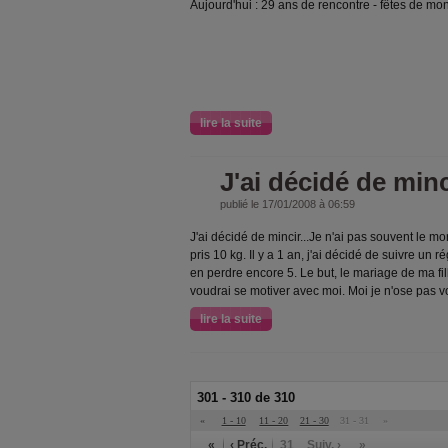
Aujourd'hui : 29 ans de rencontre - fêtes de mon 
lire la suite
J'ai décidé de minc
publié le 17/01/2008 à 06:59
J'ai décidé de mincir...Je n'ai pas souvent le mo
pris 10 kg. Il y a 1 an, j'ai décidé de suivre un r
en perdre encore 5. Le but, le mariage de ma fil
voudrai se motiver avec moi. Moi je n'ose pas v
lire la suite
301 - 310 de 310
«
1 - 10
11 - 20
21 - 30
31 - 31
»
«
‹ Préc.
31
Suiv. ›
»