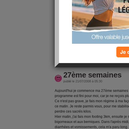
Ma fille est passée hier vers 9h avant d'aller e
explication: je l'étouffe, donc je dois prendre s
lui poser de questions... J'aurai aimé que son pèr
était absent. Elle vient déjeuner à midi, on verr
vraiment dur pour moi, je n'arrive pas a couper 
Je 
lire la suite
27ème semaines
publié le 21/07/2008 à 05:30
Aujourd'hui je commence ma 27ème semaines su
programme est fini pour moi, car je ne reçois plu
Ce n'est pas grave, je fais mon régime à ma faç
ce matin. Je reste parmis vous, pour me stabilis
perdre ces sacrés kilos.
Hier matin, j'ai fais mon footing 3km, ensuite je
bigorneaux et aux berniques. Dans l'après midi,
diarrhées et vomissements, cela m'a paru long. E