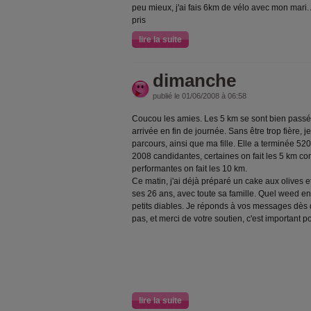
peu mieux, j'ai fais 6km de vélo avec mon mari. A
pris
lire la suite
dimanche
publié le 01/06/2008 à 06:58
Coucou les amies. Les 5 km se sont bien passés
arrivée en fin de journée. Sans être trop fière, je
parcours, ainsi que ma fille. Elle a terminée 
2008 candidantes, certaines on fait les 5 km c
performantes on fait les 10 km.
Ce matin, j'ai déjà préparé un cake aux olives e
ses 26 ans, avec toute sa famille. Quel weed en
petits diables. Je réponds à vos messages dès 
pas, et merci de votre soutien, c'est important p
lire la suite