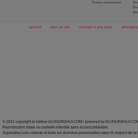
Forum communauté
Dos
Dos
Dos
accueil
plan du site
envoyer à une amie
témoigna
Forum minceur
Forum cuisine
Commencer un régime
boissons, vins et cocktails
Alimentation équilibrée et nutrition
astuces et bons plans
Minceur
Recette cuisine
exercices physiques
recette facile
produits minceur
Recette poulet
Tags
:
ventre plat
|
maigrir des fesses
|
abdominaux
|
régime américain
|
régime mayo
|
Découvrez aussi
:
exercices abdominaux
|
recette wok
|
ANXA Partenaires
:
Recette
de cuisine |
Recette cuisine
|
© 2011 copyright et éditeur AUJOURDHUI.COM / powered by AUJOURDHUI.CO
Reproduction totale ou partielle interdite sans accord préalable.
Aujourdhui.com collecte et traite les données personnelles dans le respect de la 