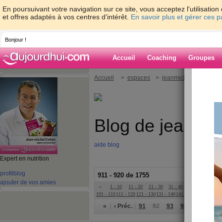
En poursuivant votre navigation sur ce site, vous acceptez l'utilisati
et offres adaptés à vos centres d'intérêt.
En savoir plus et gérer ces 
Bonjour !
Accueil
Coaching
Groupes
Accueil
>
espaces
>
jeanmichelcohen
Blog de jeanmi
aide blog
Expert en nutrition
profil
blog
911 - 920 de 1755
ajouter de vos amies
«
1 - 10
11 - 20
21 - 30
31 - 40
41 - 50
51 - 6
101 - 110
111 - 120
121 - 130
131 - 140
141 - 150
151 - 160
16
«
‹ Préc.
91
92
93
94
95
96