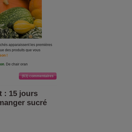
archés apparaissent les premières
que des produits que vous
son !
ron
. De chair oran
(63) commentaires
 : 15 jours
manger sucré