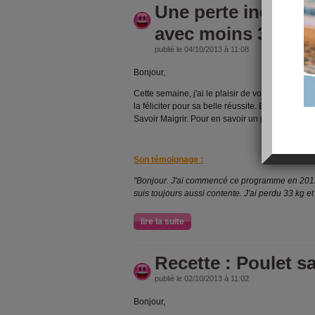
Une perte incroya
avec moins 33 kg !
publié le 04/10/2013 à 11:08
Bonjour,
Cette semaine, j'ai le plaisir de vous présenter
A
la féliciter pour sa belle réussite. En effet, el
Savoir Maigrir. Pour en savoir un peu plus sur 
Son témoignage :
"
Bonjour. J'ai commencé ce programme en 2012
suis toujours aussi contente. J'ai perdu 33 kg et
lire la suite
Recette : Poulet 
publié le 02/10/2013 à 11:02
Bonjour,