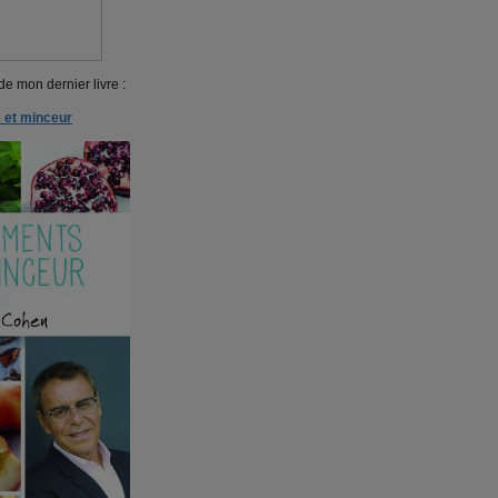
de mon dernier livre :
 et minceur