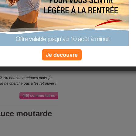
ble pour Annie
nnie
. Avant tout, je tiens à
le a perdu 33 kg grâce au programme
son parcours, voici son témoignage :
Je decouvre
. Au bout de quelques mois, je
 je ne cherche pas à les retrouver !
(46) commentaires
sauce moutarde