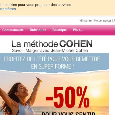
on de cookies pour vous proposer des services
paramètres.
M'inscrire
|
Me connecter
|
?
Communauté
Rubriques
Boutique
Plus...
chelcohen
0
61 - 70
71 - 80
81 - 90
91 - 100
1 - 170
171 - 176
»
ARCHIVES
97
98
99
100
Suiv. ›
»