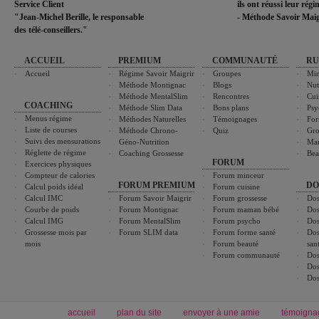
Service Client
ils ont réussi leur rég
"Jean-Michel Berille, le responsable
- Méthode Savoir Maig
des télé-conseillers."
ACCUEIL
PREMIUM
COMMUNAUTÉ
RU
Accueil
Régime Savoir Maigrir
Groupes
Min
Méthode Montignac
Blogs
Nut
Méthode MentalSlim
Rencontres
Cui
COACHING
Méthode Slim Data
Bons plans
Psy
Menus régime
Méthodes Naturelles
Témoignages
For
Liste de courses
Méthode Chrono-
Quiz
Gro
Suivi des mensurations
Géno-Nutrition
Ma
Réglette de régime
Coaching Grossesse
Bea
FORUM
Exercices physiques
Compteur de calories
Forum minceur
FORUM PREMIUM
DO
Calcul poids idéal
Forum cuisine
Calcul IMC
Forum Savoir Maigrir
Forum grossesse
Dos
Courbe de poids
Forum Montignac
Forum maman bébé
Dos
Calcul IMG
Forum MentalSlim
Forum psycho
Dos
Grossesse mois par
Forum SLIM data
Forum forme santé
Dos
mois
Forum beauté
san
Forum communauté
Dos
Dos
Dos
accueil
plan du site
envoyer à une amie
témoigna