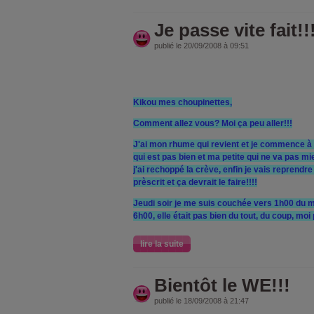
Je passe vite fait!!
publié le 20/09/2008 à 09:51
Kikou mes choupinettes,
Comment allez vous? Moi ça peu aller!!!
J'ai mon rhume qui revient et je commence à 
qui est pas bien et ma petite qui ne va pas m
j'ai rechoppé la crève, enfin je vais reprendr
prèscrit et ça devrait le faire!!!!
Jeudi soir je me suis couchée vers 1h00 du ma
6h00, elle était pas bien du tout, du coup, m
lire la suite
Bientôt le WE!!!
publié le 18/09/2008 à 21:47