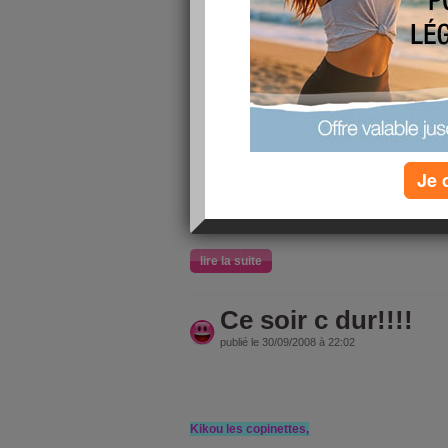
Kikou les nénettes!!!!
Comment allez vous, moi ça va à peu près!!!
Comme convenu hier je n'ai pas eu le temps de
piscine pour ma grande, elle sera en perfec
j'étais un peu trop tard pour l'inscrire, elle
maintenant et l'après midi je suis allée chez
Je 
pendant que mon chéri et la grande étaient che
faire les courses, comme ça on était tranquill
matin!!!!
lire la suite
Ce soir c dur!!!!
publié le 30/09/2008 à 22:02
Kikou les copinettes,