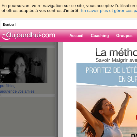
En poursuivant votre navigation sur ce site, vous acceptez l'utilisati
et offres adaptés à vos centres d'intérêt.
En savoir plus et gérer ces 
Bonjour !
Accueil
Coaching
Groupes
Accueil
>
espaces
>
EMA29
Blog de EMA29
aide blog
profil
blog
ajouter de vos amies
201 - 210 de 371
«
1 - 10
11 - 20
21 - 30
31 - 38
»
«
‹ Préc.
21
22
23
24
25
26
Plus que 2 nuits et 
publié le 02/10/2008 à 15:54