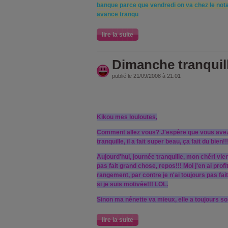
banque parce que vendredi on va chez le notai
avance tranqu
lire la suite
Dimanche tranquill
publié le 21/09/2008 à 21:01
Kikou mes louloutes,
Comment allez vous? J'espère que vous ave
tranquille, il a fait super beau, ça fait du bien!!
Aujourd'hui, journée tranquille, mon chéri vien
pas fait grand chose, repos!!! Moi j'en ai prof
rangement, par contre je n'ai toujours pas fai
si je suis motivée!!! LOL.
Sinon ma nénette va mieux, elle a toujours s
lire la suite