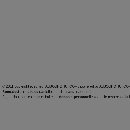
Forum minceur
Forum cuisine
Commencer un régime
boissons, vins et cocktails
Alimentation équilibrée et nutrition
astuces et bons plans
Minceur
Recette cuisine
exercices physiques
recette facile
produits minceur
Recette poulet
Tags
:
ventre plat
|
maigrir des fesses
|
abdominaux
|
régime américain
|
régime mayo
|
Découvrez aussi
:
exercices abdominaux
|
recette wok
|
ANXA Partenaires
:
Recette
de cuisine |
Recette cuisine
|
© 2011 copyright et éditeur AUJOURDHUI.COM / powered by AUJOURDHUI.CO
Reproduction totale ou partielle interdite sans accord préalable.
Aujourdhui.com collecte et traite les données personnelles dans le respect de la 