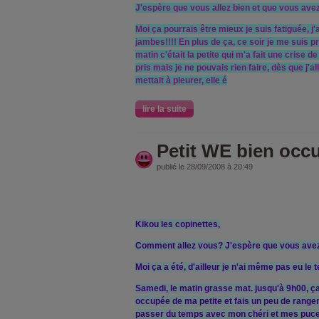
J'espère que vous allez bien et que vous ave
Moi ça pourrais être mieux je suis fatiguée, j'
jambes!!!! En plus de ça, ce soir je me suis p
matin c'était la petite qui m'a fait une crise d
pris mais je ne pouvais rien faire, dès que j'a
mettait à pleurer, elle é
lire la suite
Petit WE bien occu
publié le 28/09/2008 à 20:49
Kikou les copinettes,
Comment allez vous? J'espère que vous ave
Moi ça a été, d'ailleur je n'ai même pas eu le 
Samedi, le matin grasse mat. jusqu'à 9h00, ça 
occupée de ma petite et fais un peu de rangeme
passer du temps avec mon chéri et mes puces