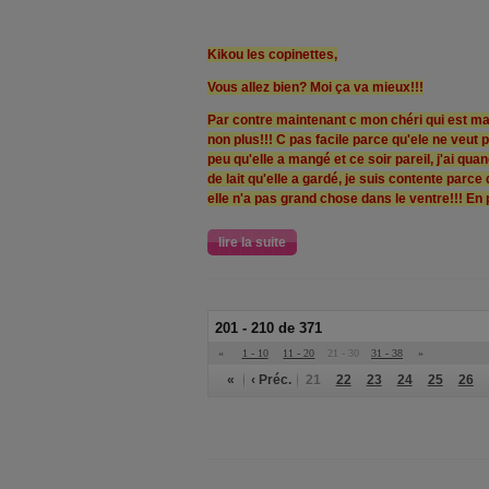
Kikou les copinettes,
Vous allez bien? Moi ça va mieux!!!
Par contre maintenant c mon chéri qui est ma
non plus!!! C pas facile parce qu'ele ne veut p
peu qu'elle a mangé et ce soir pareil, j'ai qu
de lait qu'elle a gardé, je suis contente parc
elle n'a pas grand chose dans le ventre!!! En p
lire la suite
201 - 210 de 371
«
1 - 10
11 - 20
21 - 30
31 - 38
»
«
‹ Préc.
21
22
23
24
25
26