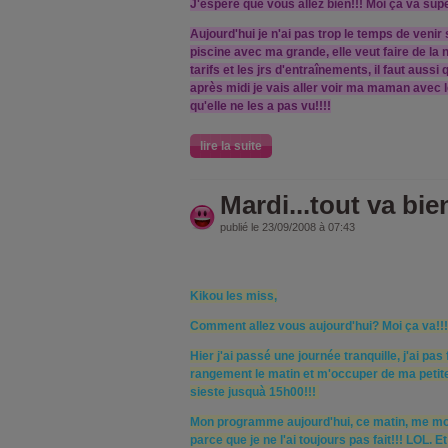
J'espère que vous allez bien!!! Moi ça va supe
Aujourd'hui je n'ai pas trop le temps de venir s
piscine avec ma grande, elle veut faire de la na
tarifs et les jrs d'entraînements, il faut aussi
après midi je vais aller voir ma maman avec les
qu'elle ne les a pas vu!!!!
lire la suite
Mardi...tout va bien
publié le 23/09/2008 à 07:43
Kikou les miss,
Comment allez vous aujourd'hui? Moi ça va!!!
Hier j'ai passé une journée tranquille, j'ai pa
rangement le matin et m'occuper de ma petite, e
sieste jusquà 15h00!!!
Mon programme aujourd'hui, ce matin, me mo
parce que je ne l'ai toujours pas fait!!! LOL. 