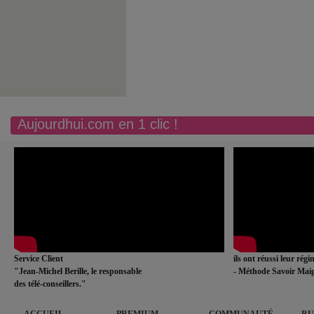
Aujourdhui.com en 1 clic !
Service Client
ils ont réussi leur rég
"Jean-Michel Berille, le responsable
- Méthode Savoir Maig
des télé-conseillers."