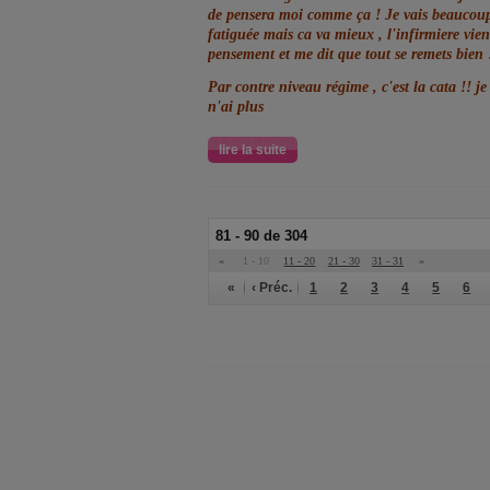
de pensera moi comme ça ! Je vais beaucoup
fatiguée mais ca va mieux , l'infirmiere vie
pensement et me dit que tout se remets bien 
Par contre niveau régime , c'est la cata !! je
n'ai plus
lire la suite
81 - 90 de 304
«
1 - 10
11 - 20
21 - 30
31 - 31
»
«
‹ Préc.
1
2
3
4
5
6