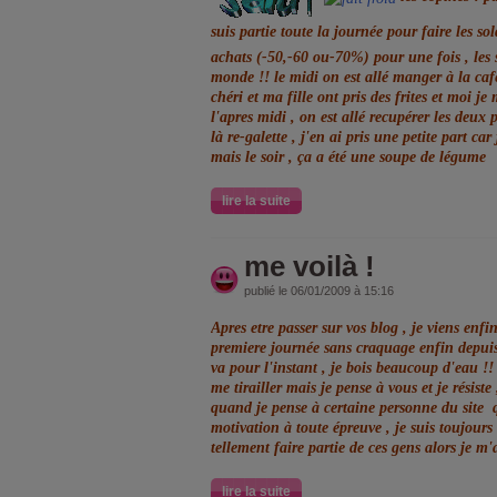
suis partie toute la journée pour faire les so
achats (-50,-60 ou-70%) pour une fois , les s
monde !! le midi on est allé manger à la caf
chéri et ma fille ont pris des frites
et moi je
l'apres midi , on est allé recupérer les deux 
là re-galette , j'en ai pris une petite part c
mais le soir , ça a été une soupe de légume
lire la suite
me voilà !
publié le 06/01/2009 à 15:16
Apres etre passer sur vos blog , je viens enfin
premiere journée sans craquage enfin depuis
va pour l'instant , je bois beaucoup d'eau !!
me tirailler mais je pense à vous et je résiste
quand je pense à certaine personne du site 
motivation à toute épreuve , je suis toujours 
tellement faire partie de ces gens alors je m'
lire la suite