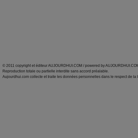
Minceur
Recette cuisine
exercices physiques
recette facile
produits minceur
Recette poulet
Tags
:
ventre plat
|
maigrir des fesses
|
abdominaux
|
régime américain
|
régime mayo
|
Découvrez aussi
:
exercices abdominaux
|
recette wok
|
ANXA Partenaires
:
Recette
de cuisine |
Recette cuisine
|
© 2011 copyright et éditeur AUJOURDHUI.COM / powered by AUJOURDHUI.CO
Reproduction totale ou partielle interdite sans accord préalable.
Aujourdhui.com collecte et traite les données personnelles dans le respect de la 