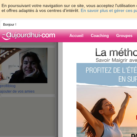
En poursuivant votre navigation sur ce site, vous acceptez l'utilisati
et offres adaptés à vos centres d'intérêt.
En savoir plus et gérer ces 
Bonjour !
Accueil
Coaching
Groupes
Accueil
>
espaces
>
elektrastar
Blog de elektras
aide blog
profil
blog
ajouter de vos amies
81 - 90 de 304
«
1 - 10
11 - 20
21 - 30
31 - 31
»
«
‹ Préc.
1
2
3
4
5
6
encore une !!!!
publié le 09/01/2009 à 07:59