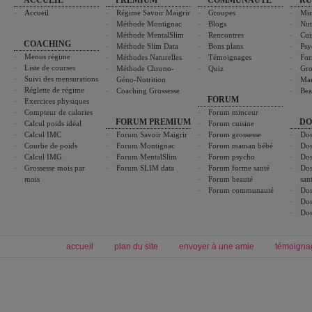
ACCUEIL
PREMIUM
COMMUNAUTÉ
RU
Accueil
Régime Savoir Maigrir
Groupes
Min
Méthode Montignac
Blogs
Nut
Méthode MentalSlim
Rencontres
Cui
COACHING
Méthode Slim Data
Bons plans
Psy
Menus régime
Méthodes Naturelles
Témoignages
For
Liste de courses
Méthode Chrono-
Quiz
Gro
Suivi des mensurations
Géno-Nutrition
Ma
Réglette de régime
Coaching Grossesse
Bea
FORUM
Exercices physiques
Compteur de calories
Forum minceur
FORUM PREMIUM
DO
Calcul poids idéal
Forum cuisine
Calcul IMC
Forum Savoir Maigrir
Forum grossesse
Dos
Courbe de poids
Forum Montignac
Forum maman bébé
Dos
Calcul IMG
Forum MentalSlim
Forum psycho
Dos
Grossesse mois par
Forum SLIM data
Forum forme santé
Dos
mois
Forum beauté
san
Forum communauté
Dos
Dos
Dos
accueil
plan du site
envoyer à une amie
témoigna
Forum minceur
Forum cuisine
Commencer un régime
boissons, vins et cocktails
Alimentation équilibrée et nutrition
astuces et bons plans