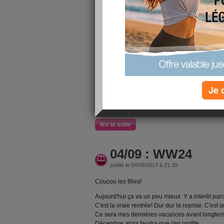
Coucou les filles!
Je suis lessivée! Je n'ai pas arrêté de bouger au
marché faire le plein de fruits et légumes et fa
récupérer ma fille, la faire manger et la remettr
de CAP, du yoga, des abdos et squats puis un sa
parc jusque 18h30. Ouf!
Il fait une chaleur en ce moment, c'est super ag
année à défaut d'avoir eu un printemps, du bol m
Je 
Petit-déjeuner
: 8 pts
50g de baguette (3)
lire la suite
04/09 : WW24
publié le 04/09/2013 à 21:39
Coucou les filles!
Aujourd'hui ça va un peu mieux. Y a intérêt parc
C'est la vraie rentrée! Dur dur la reprise. C'es
Ce sera mes dernières vacances avant longtemps
Décembre alors faudra que j'en profite.