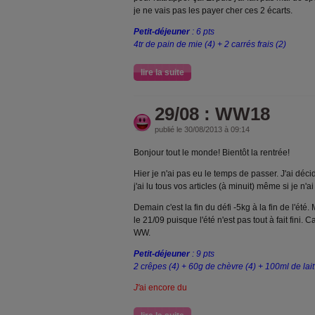
je ne vais pas les payer cher ces 2 écarts.
Petit-déjeuner
: 6 pts
4tr de pain de mie (4) + 2 carrés frais (2)
lire la suite
29/08 : WW18
publié le 30/08/2013 à 09:14
Bonjour tout le monde! Bientôt la rentrée!
Hier je n'ai pas eu le temps de passer. J'ai déc
j'ai lu tous vos articles (à minuit) même si je n
Demain c'est la fin du défi -5kg à la fin de l'été. M
le 21/09 puisque l'été n'est pas tout à fait fini
WW.
Petit-déjeuner
: 9 pts
2 crêpes (4) + 60g de chèvre (4) + 100ml de lait
J'
ai encore du