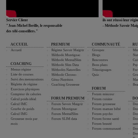
Service Client
ils ont réussi leur rég
"Jean-Michel Berille, le responsable
- Méthode Savoir Maig
des télé-conseillers."
ACCUEIL
PREMIUM
COMMUNAUTÉ
RU
Accueil
Régime Savoir Maigrir
Groupes
Min
Méthode Montignac
Blogs
Nut
Méthode MentalSlim
Rencontres
Cui
COACHING
Méthode Slim Data
Bons plans
Psy
Menus régime
Méthodes Naturelles
Témoignages
For
Liste de courses
Méthode Chrono-
Quiz
Gro
Suivi des mensurations
Géno-Nutrition
Ma
Réglette de régime
Coaching Grossesse
Bea
FORUM
Exercices physiques
Compteur de calories
Forum minceur
FORUM PREMIUM
DO
Calcul poids idéal
Forum cuisine
Calcul IMC
Forum Savoir Maigrir
Forum grossesse
Dos
Courbe de poids
Forum Montignac
Forum maman bébé
Dos
Calcul IMG
Forum MentalSlim
Forum psycho
Dos
Grossesse mois par
Forum SLIM data
Forum forme santé
Dos
mois
Forum beauté
san
Forum communauté
Dos
Dos