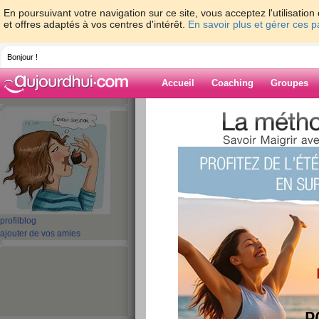
En poursuivant votre navigation sur ce site, vous acceptez l'utilisati
et offres adaptés à vos centres d'intérêt.
En savoir plus et gérer ces 
Bonjour !
Accueil
Coaching
Groupes
Accueil
>
espaces
>
linessa
Blog de linessa
aide blog
51 - 60 de 308
profil
blog
ajouter de vos amies
«
1 - 10
11 - 20
21 - 30
31 - 31
»
«
‹ Préc.
1
2
3
4
5
6
05/09 : WW25
publié le 05/09/2013 à 19:56