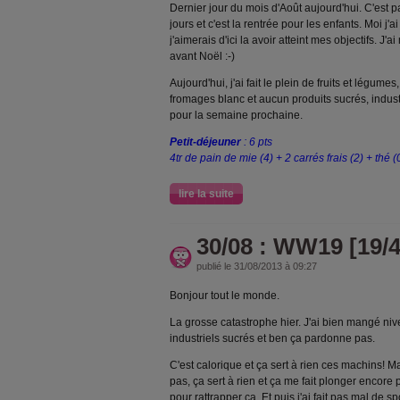
Dernier jour du mois d'Août aujourd'hui. C'est pa
jours et c'est la rentrée pour les enfants. Moi j
j'aimerais d'ici la avoir atteint mes objectifs. J'
avant Noël :-)
Aujourd'hui, j'ai fait le plein de fruits et légume
fromages blanc et aucun produits sucrés, indust
pour la semaine prochaine.
Petit-déjeuner
: 6 pts
4tr de pain de mie (4) + 2 carrés frais (2) + thé (
lire la suite
30/08 : WW19 [19/4
publié le 31/08/2013 à 09:27
Bonjour tout le monde.
La grosse catastrophe hier. J'ai bien mangé ni
industriels sucrés et ben ça pardonne pas.
C'est calorique et ça sert à rien ces machins! Ma
pas, ça sert à rien et ça me fait plonger encore p
pour rattrapper ça. Et puis j'ai fait pas mal de 