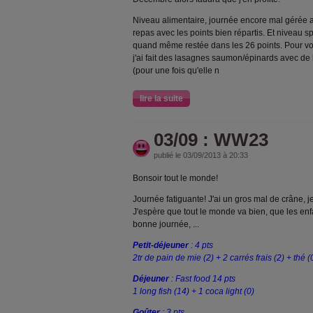
Niveau alimentaire, journée encore mal gérée al
repas avec les points bien répartis. Et niveau sp
quand même restée dans les 26 points. Pour vous
j'ai fait des lasagnes saumon/épinards avec de 
(pour une fois qu'elle n
lire la suite
03/09 : WW23
publié le 03/09/2013 à 20:33
Bonsoir tout le monde!
Journée fatiguante! J'ai un gros mal de crâne, je
J'espère que tout le monde va bien, que les enf
bonne journée, ...
Petit-déjeuner
: 4 pts
2tr de pain de mie (2) + 2 carrés frais (2) + thé (
Déjeuner
: Fast food 14 pts
1 long fish (14)
+ 1 coca light (0)
Goûter
: 3 pts