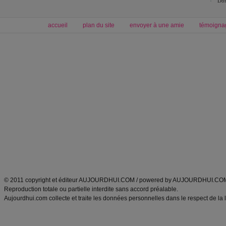
Dos
accueil
plan du site
envoyer à une amie
témoigna
Forum minceur
Forum cuisine
Commencer un régime
boissons, vins et cocktails
Alimentation équilibrée et nutrition
astuces et bons plans
Minceur
Recette cuisine
exercices physiques
recette facile
produits minceur
Recette poulet
Tags
:
ventre plat
|
maigrir des fesses
|
abdominaux
|
régime américain
|
régime mayo
|
Découvrez aussi
:
exercices abdominaux
|
recette wok
|
ANXA Partenaires
:
Recette
de cuisine |
Recette cuisine
|
© 2011 copyright et éditeur AUJOURDHUI.COM / powered by AUJOURDHUI.CO
Reproduction totale ou partielle interdite sans accord préalable.
Aujourdhui.com collecte et traite les données personnelles dans le respect de la 