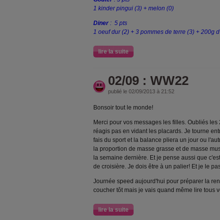
1 kinder pingui (3) + melon (0)
Diner
: 5 pts
1 oeuf dur (2) + 3 pommes de terre (3) + 200g d'
lire la suite
02/09 : WW22
publié le 02/09/2013 à 21:52
Bonsoir tout le monde!
Merci pour vos messages les filles. Oubliés les 
réagis pas en vidant les placards. Je tourne ent
fais du sport et la balance pliera un jour ou l'au
la proportion de masse grasse et de masse muscu
la semaine dernière. Et je pense aussi que c'es
de croisière. Je dois être à un palier! Et je le 
Journée speed aujourd'hui pour préparer la ren
coucher tôt mais je vais quand même lire tous vo
lire la suite