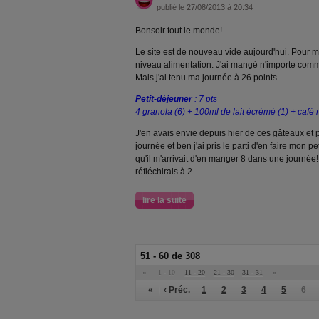
publié le 27/08/2013 à 20:34
Bonsoir tout le monde!
Le site est de nouveau vide aujourd'hui. Pour 
niveau alimentation. J'ai mangé n'importe comme
Mais j'ai tenu ma journée à 26 points.
Petit-déjeuner
: 7 pts
4 granola (6) + 100ml de lait écrémé (1) + café n
J'en avais envie depuis hier de ces gâteaux et 
journée et ben j'ai pris le parti d'en faire mon pe
qu'il m'arrivait d'en manger 8 dans une journée!
réfléchirais à 2
lire la suite
51 - 60 de 308
«
1 - 10
11 - 20
21 - 30
31 - 31
»
«
‹ Préc.
1
2
3
4
5
6