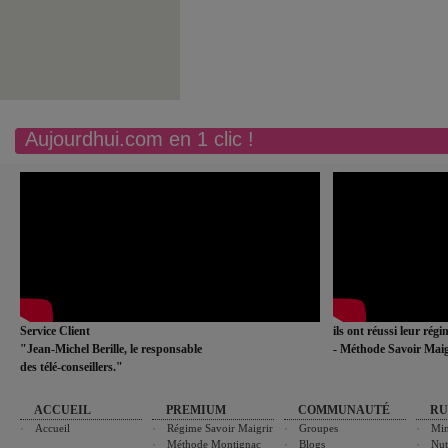
Aujourdhui.com en 1 clic !
Service Client
ils ont réussi leur rég
"Jean-Michel Berille, le responsable
- Méthode Savoir Maig
des télé-conseillers."
ACCUEIL
PREMIUM
COMMUNAUTÉ
RU
Accueil
Régime Savoir Maigrir
Groupes
Min
Méthode Montignac
Blogs
Nut