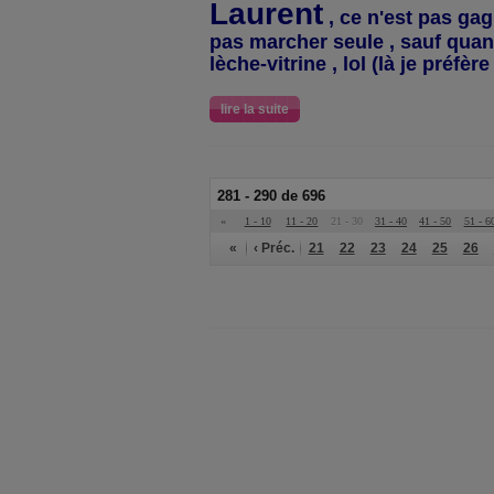
Laurent
, ce n'est pas gag
pas marcher seule , sauf quand 
lèche-vitrine , lol (là je préfère
lire la suite
281 - 290 de 696
«
1 - 10
11 - 20
21 - 30
31 - 40
41 - 50
51 - 6
«
‹ Préc.
21
22
23
24
25
26