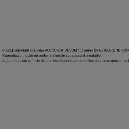
exercices physiques
recette facile
produits minceur
Recette poulet
Tags
:
ventre plat
|
maigrir des fesses
|
abdominaux
|
régime américain
|
régime mayo
|
Découvrez aussi
:
exercices abdominaux
|
recette wok
|
ANXA Partenaires
:
Recette
de cuisine |
Recette cuisine
|
© 2011 copyright et éditeur AUJOURDHUI.COM / powered by AUJOURDHUI.CO
Reproduction totale ou partielle interdite sans accord préalable.
Aujourdhui.com collecte et traite les données personnelles dans le respect de la 