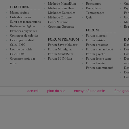
Méthode MentalSlim
Rencontres
Cui
COACHING
Méthode Slim Data
Bons plans
Psy
Menus régime
Méthodes Naturelles
Témoignages
For
Liste de courses
Méthode Chrono-
Quiz
Gro
Suivi des mensurations
Géno-Nutrition
Ma
Réglette de régime
Coaching Grossesse
Bea
FORUM
Exercices physiques
Compteur de calories
Forum minceur
FORUM PREMIUM
DO
Calcul poids idéal
Forum cuisine
Calcul IMC
Forum Savoir Maigrir
Forum grossesse
Dos
Courbe de poids
Forum Montignac
Forum maman bébé
Dos
Calcul IMG
Forum MentalSlim
Forum psycho
Dos
Grossesse mois par
Forum SLIM data
Forum forme santé
Dos
mois
Forum beauté
san
Forum communauté
Dos
Dos
Dos
accueil
plan du site
envoyer à une amie
témoigna
Forum minceur
Forum cuisine
Commencer un régime
boissons, vins et cocktails
Alimentation équilibrée et nutrition
astuces et bons plans
Minceur
Recette cuisine