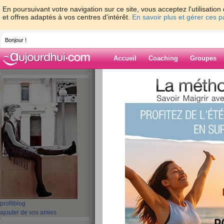
En poursuivant votre navigation sur ce site, vous acceptez l'utilisati
et offres adaptés à vos centres d'intérêt.
En savoir plus et gérer ces 
Bonjour !
Accueil
Coaching
Groupes
Accueil
>
espaces
>
Ines_286
Blog de Ines_2
aide blog
281 - 290 de 696
«
1 - 10
11 - 20
21 - 30
31 - 40
41 - 50
51 - 6
«
‹ Préc.
21
22
23
24
25
26
« En persévérant on
profil
blog
ajouter de vos amies
» (Théocrite)