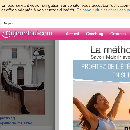
En poursuivant votre navigation sur ce site, vous acceptez l'utilisati
et offres adaptés à vos centres d'intérêt.
En savoir plus et gérer ces 
Bonjour !
Accueil
Coaching
Groupes
Accueil
>
espaces
>
Ines_286
Blog de Ines_2
aide blog
261 - 270 de 696
«
1 - 10
11 - 20
21 - 30
31 - 40
41 - 50
51 - 6
«
‹ Préc.
21
22
23
24
25
26
55 ans et des rêves 
profil
blog
ajouter de vos amies
du soleil plein le 