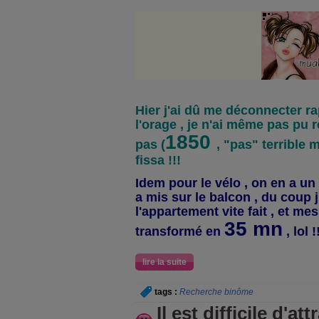
Hier j'ai dû me déconnecter ra
l'orage , je n'ai même pas pu
1850
pas (
, "pas" terrible m
fissa !!!
Idem pour le vélo , on en a un
a mis sur le balcon , du coup j
l'appartement vite fait , et me
35 mn
transformé en
, lol !
lire la suite
tags :
Recherche binôme
Il est difficile d'at