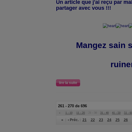
Un article que j'ai reçu par mai
partager avec vous !!!
Mangez sain 
ruine
lire la suite
261 - 270 de 696
«
1 - 10
11 - 20
21 - 30
31 - 40
41 - 50
51 - 6
«
‹ Préc.
21
22
23
24
25
26