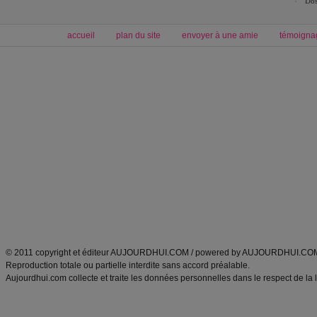
Dos
accueil
plan du site
envoyer à une amie
témoigna
Forum minceur
Forum cuisine
Commencer un régime
boissons, vins et cocktails
Alimentation équilibrée et nutrition
astuces et bons plans
Minceur
Recette cuisine
exercices physiques
recette facile
produits minceur
Recette poulet
Tags
:
ventre plat
|
maigrir des fesses
|
abdominaux
|
régime américain
|
régime mayo
|
Découvrez aussi
:
exercices abdominaux
|
recette wok
|
ANXA Partenaires
:
Recette
de cuisine |
Recette cuisine
|
© 2011 copyright et éditeur AUJOURDHUI.COM / powered by AUJOURDHUI.CO
Reproduction totale ou partielle interdite sans accord préalable.
Aujourdhui.com collecte et traite les données personnelles dans le respect de la 