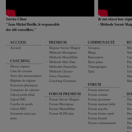
Service Client
ils ont réussi leur rég
"Jean-Michel Berille, le responsable
- Méthode Savoir Maig
des télé-conseillers."
ACCUEIL
PREMIUM
COMMUNAUTÉ
RU
Accueil
Régime Savoir Maigrir
Groupes
Min
Méthode Montignac
Blogs
Nut
Méthode MentalSlim
Rencontres
Cui
COACHING
Méthode Slim Data
Bons plans
Psy
Menus régime
Méthodes Naturelles
Témoignages
For
Liste de courses
Méthode Chrono-
Quiz
Gro
Suivi des mensurations
Géno-Nutrition
Ma
Réglette de régime
Coaching Grossesse
Bea
FORUM
Exercices physiques
Compteur de calories
Forum minceur
FORUM PREMIUM
DO
Calcul poids idéal
Forum cuisine
Calcul IMC
Forum Savoir Maigrir
Forum grossesse
Dos
Courbe de poids
Forum Montignac
Forum maman bébé
Dos
Calcul IMG
Forum MentalSlim
Forum psycho
Dos
Grossesse mois par
Forum SLIM data
Forum forme santé
Dos
mois
Forum beauté
san
Forum communauté
Dos
Dos