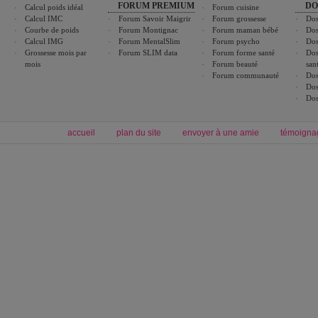
FORUM PREMIUM
DO
Calcul poids idéal
Forum cuisine
Calcul IMC
Forum Savoir Maigrir
Forum grossesse
Dos
Courbe de poids
Forum Montignac
Forum maman bébé
Dos
Calcul IMG
Forum MentalSlim
Forum psycho
Dos
Grossesse mois par
Forum SLIM data
Forum forme santé
Dos
mois
Forum beauté
san
Forum communauté
Dos
Dos
Dos
accueil
plan du site
envoyer à une amie
témoigna
Forum minceur
Forum cuisine
Commencer un régime
boissons, vins et cocktails
Alimentation équilibrée et nutrition
astuces et bons plans
Minceur
Recette cuisine
exercices physiques
recette facile
produits minceur
Recette poulet
Tags
:
ventre plat
|
maigrir des fesses
|
abdominaux
|
régime américain
|
régime mayo
|
Découvrez aussi
:
exercices abdominaux
|
recette wok
|