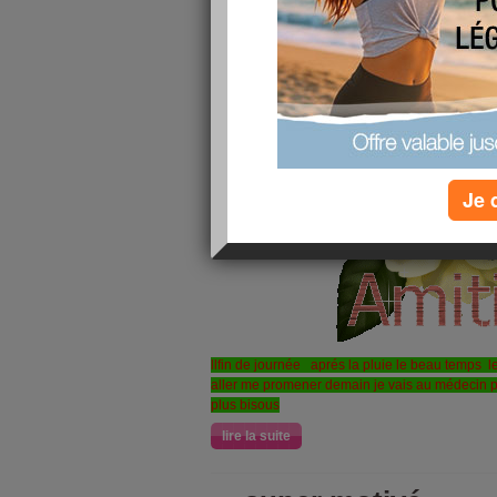
Je 
llfin de journée aprés la pluie le beau temps le
aller me promener demain je vais au médecin 
plus bisous
lire la suite