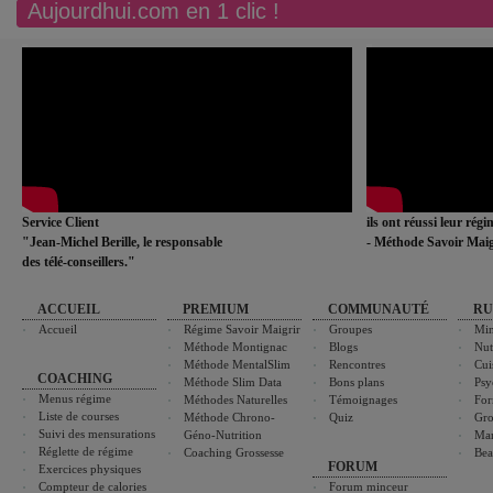
Aujourdhui.com en 1 clic !
Service Client
ils ont réussi leur rég
"Jean-Michel Berille, le responsable
- Méthode Savoir Maig
des télé-conseillers."
ACCUEIL
PREMIUM
COMMUNAUTÉ
RU
Accueil
Régime Savoir Maigrir
Groupes
Min
Méthode Montignac
Blogs
Nut
Méthode MentalSlim
Rencontres
Cui
COACHING
Méthode Slim Data
Bons plans
Psy
Menus régime
Méthodes Naturelles
Témoignages
For
Liste de courses
Méthode Chrono-
Quiz
Gro
Suivi des mensurations
Géno-Nutrition
Ma
Réglette de régime
Coaching Grossesse
Bea
FORUM
Exercices physiques
Compteur de calories
Forum minceur