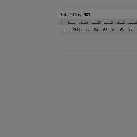
901 - 910 de 981
«
1 - 10
11 - 20
21 - 30
31 - 40
41 - 50
51 - 6
«
‹ Préc.
91
92
93
94
95
96