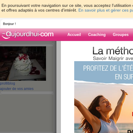
En poursuivant votre navigation sur ce site, vous acceptez l'utilisati
et offres adaptés à vos centres d'intérêt.
En savoir plus et gérer ces 
Bonjour !
Accueil
Coaching
Groupes
Accueil
>
espaces
>
ascot
Blog de ascot
aide blog
profil
blog
ajouter de vos amies
901 - 910 de 981
«
1 - 10
11 - 20
21 - 30
31 - 40
41 - 50
51 - 6
«
‹ Préc.
91
92
93
94
95
96
la journée s'achev
publié le 26/02/2008 à 17:25