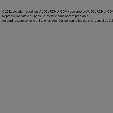
ANXA Partenaires
:
Recette
de cuisine |
Recette cuisine
|
© 2011 copyright et éditeur AUJOURDHUI.COM / powered by AUJOURDHUI.CO
Reproduction totale ou partielle interdite sans accord préalable.
Aujourdhui.com collecte et traite les données personnelles dans le respect de la 