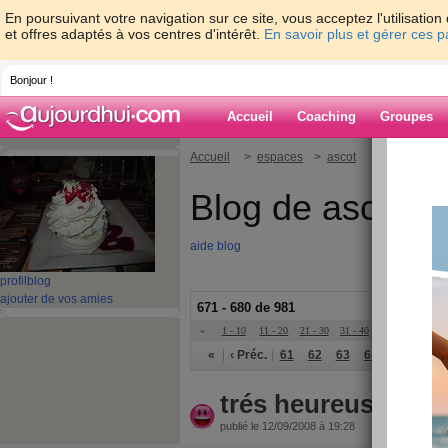
En poursuivant votre navigation sur ce site, vous acceptez l'utilisati
et offres adaptés à vos centres d'intérêt.
En savoir plus et gérer ces 
Bonjour !
Accueil
Coaching
Groupes
Accueil
>
espaces
>
ascot
Blog de ascot
aide blog
profil
blog
ajouter de vos amies
671 - 680 de 981
«
1 - 10
11 - 20
21 - 30
31 - 40
41 - 50
51 - 6
«
‹ Préc.
61
62
63
64
65
66
trés heureuse
publié le 12/09/2008 à 19:28