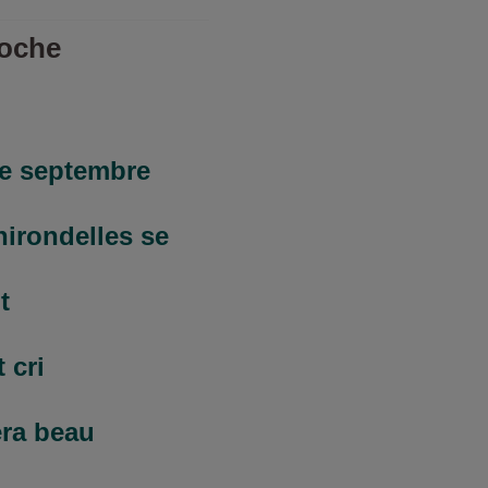
moche
e septembre
hirondelles se
t
 cri
ra beau