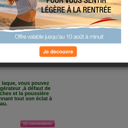
.
parois et le fond de la
 vous apprêtez à faire
y ajouter un morceau de
Je decouvre
*************
n laque, vous pouvez
rigérateur ,à défaut de
aches et la poussière
nnant tout son éclat à
eau.
(2) commentaires