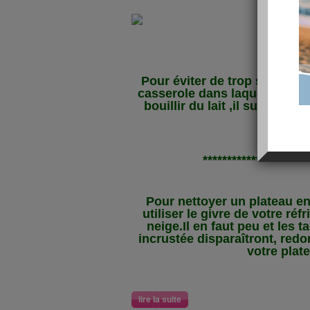
Trucs..
Pour éviter de trop salir les 
casserole dans laquelle vous
bouillir du lait ,il suffit d'
sucre .
**********************
Pour nettoyer un plateau e
utiliser le givre de votre réf
neige.Il en faut peu et les t
incrustée disparaîtront, redo
votre plat
lire la suite