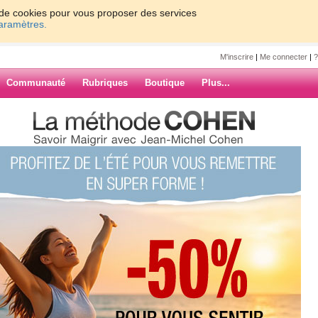
on de cookies pour vous proposer des services
paramètres.
M'inscrire
|
Me connecter
|
?
Communauté
Rubriques
Boutique
Plus...
0
61 - 70
71 - 80
81 - 90
91 - 99
»
67
68
69
70
Suiv. ›
»
ARCHIVES