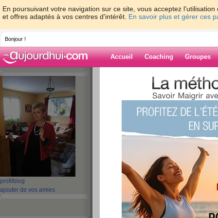
En poursuivant votre navigation sur ce site, vous acceptez l'utilisati
et offres adaptés à vos centres d'intérêt.
En savoir plus et gérer ces 
Bonjour !
Accueil
Coaching
Groupes
Accueil
>
espaces
>
nicoletonnellevaspart
Blog de
nicoletonnelleva
aide blog
181 - 190 de 246
«
1 - 10
11 - 20
21 - 25
»
profil
blog
ajouter de vos amies
«
‹ Préc.
11
12
13
14
15
16
Test du fond de te