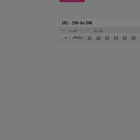
181 - 190 de 246
«
1 - 10
11 - 20
21 - 25
»
«
‹ Préc.
11
12
13
14
15
16