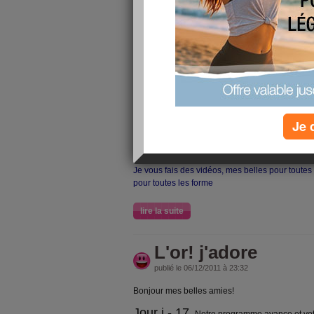
sublimer votre vis
publié le 08/12/2011 à 11:05
Boonjour mes belles,
Je suis en retard ce matin pour vous mettre l'art
soir je me suis endormie devant l'écran incapab
denvoyer mon billet du jour.
Je 
J'ai acheté une nouvelle caméra , à partir de d
aurez des vidéos d'une meilluere clarté et des 
aie aie aie........................
Je vous fais des vidéos, mes belles pour toutes 
pour toutes les forme
lire la suite
L'or! j'adore
publié le 06/12/2011 à 23:32
Bonjour mes belles amies!
Jour j - 17.