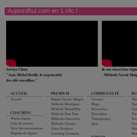
Aujourdhui.com en 1 clic !
Service Client
ils ont réussi leur rég
"Jean-Michel Berille, le responsable
- Méthode Savoir Maig
des télé-conseillers."
ACCUEIL
PREMIUM
COMMUNAUTÉ
RU
Accueil
Régime Savoir Maigrir
Groupes
Min
Méthode Montignac
Blogs
Nut
Méthode MentalSlim
Rencontres
Cui
COACHING
Méthode Slim Data
Bons plans
Psy
Menus régime
Méthodes Naturelles
Témoignages
For
Liste de courses
Méthode Chrono-
Quiz
Gro
Suivi des mensurations
Géno-Nutrition
Ma
Réglette de régime
Coaching Grossesse
Bea