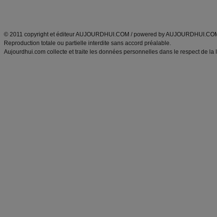
Découvrez aussi
:
exercices abdominaux
|
recette wok
|
ANXA Partenaires
:
Recette
de cuisine |
Recette cuisine
|
© 2011 copyright et éditeur AUJOURDHUI.COM / powered by AUJOURDHUI.CO
Reproduction totale ou partielle interdite sans accord préalable.
Aujourdhui.com collecte et traite les données personnelles dans le respect de la 