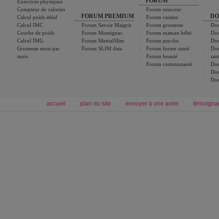
FORUM
Exercices physiques
Compteur de calories
Forum minceur
FORUM PREMIUM
DO
Calcul poids idéal
Forum cuisine
Calcul IMC
Forum Savoir Maigrir
Forum grossesse
Dos
Courbe de poids
Forum Montignac
Forum maman bébé
Dos
Calcul IMG
Forum MentalSlim
Forum psycho
Dos
Grossesse mois par
Forum SLIM data
Forum forme santé
Dos
mois
Forum beauté
san
Forum communauté
Dos
Dos
Dos
accueil
plan du site
envoyer à une amie
témoigna
Forum minceur
Forum cuisine
Commencer un régime
boissons, vins et cocktails
Alimentation équilibrée et nutrition
astuces et bons plans
Minceur
Recette cuisine
exercices physiques
recette facile
produits minceur
Recette poulet
Tags
:
ventre plat
|
maigrir des fesses
|
abdominaux
|
régime américain
|
régime mayo
|