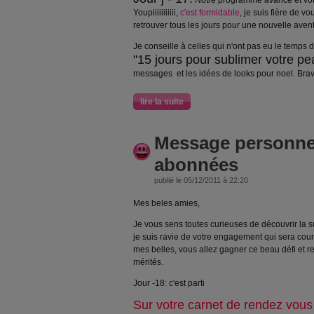
Notre programme avance et votre
Youpiiiiiiiiiii,
c'est formidable
, je suis fière de v
retrouver tous les jours pour une nouvelle aven
Je conseille à celles qui n'ont pas eu le temps d'
"15 jours pour sublimer votre pe
messages et les idées de looks pour noel. Bravo po
lire la suite
Message personne
abonnées
publié le 05/12/2011 à 22:20
Mes beles amies,
Je vous sens toutes curieuses de découvrir la su
je suis ravie de votre engagement qui sera co
mes belles, vous allez gagner ce beau défi et r
mérités.
Jour -18: c'est parti
Sur votre carnet de rendez vous i