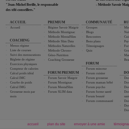
"Jean-Michel Berille, le responsable
- Méthode Savoir Maig
des télé-conseillers."
ACCUEIL
PREMIUM
COMMUNAUTÉ
RU
Accueil
Régime Savoir Maigrir
Groupes
Min
Méthode Montignac
Blogs
Nut
Méthode MentalSlim
Rencontres
Cui
COACHING
Méthode Slim Data
Bons plans
Psy
Menus régime
Méthodes Naturelles
Témoignages
For
Liste de courses
Méthode Chrono-
Quiz
Gro
Suivi des mensurations
Géno-Nutrition
Ma
Réglette de régime
Coaching Grossesse
Bea
FORUM
Exercices physiques
Compteur de calories
Forum minceur
FORUM PREMIUM
DO
Calcul poids idéal
Forum cuisine
Calcul IMC
Forum Savoir Maigrir
Forum grossesse
Dos
Courbe de poids
Forum Montignac
Forum maman bébé
Dos
Calcul IMG
Forum MentalSlim
Forum psycho
Dos
Grossesse mois par
Forum SLIM data
Forum forme santé
Dos
mois
Forum beauté
san
Forum communauté
Dos
Dos
Dos
accueil
plan du site
envoyer à une amie
témoigna