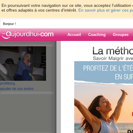
En poursuivant votre navigation sur ce site, vous acceptez l'utilisati
et offres adaptés à vos centres d'intérêt.
En savoir plus et gérer ces 
Bonjour !
Accueil
Coaching
Groupes
Accueil
>
espaces
>
chip
Blog de chip
aide blog
profil
blog
ajouter de vos amies
31 - 40 de 586
«
1 - 10
11 - 20
21 - 30
31 - 40
41 - 50
51 - 5
«
‹ Préc.
1
2
3
4
5
6
DERNIER LIGNE DRO
TAPOTE !!!