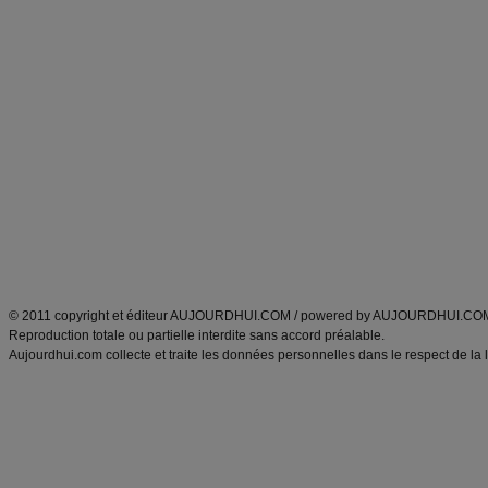
Forum minceur
Forum cuisine
Commencer un régime
boissons, vins et cocktails
Alimentation équilibrée et nutrition
astuces et bons plans
Minceur
Recette cuisine
exercices physiques
recette facile
produits minceur
Recette poulet
Tags
:
ventre plat
|
maigrir des fesses
|
abdominaux
|
régime américain
|
régime mayo
|
Découvrez aussi
:
exercices abdominaux
|
recette wok
|
ANXA Partenaires
:
Recette
de cuisine |
Recette cuisine
|
© 2011 copyright et éditeur AUJOURDHUI.COM / powered by AUJOURDHUI.CO
Reproduction totale ou partielle interdite sans accord préalable.
Aujourdhui.com collecte et traite les données personnelles dans le respect de la 