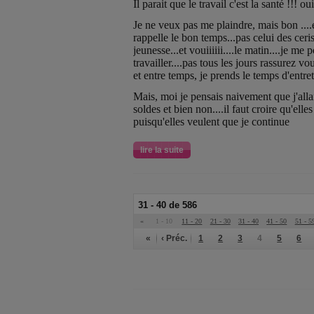
Il parait que le travail c'est la santé !!! oui
Je ne veux pas me plaindre, mais bon ...
rappelle le bon temps...pas celui des cer
jeunesse...et vouiiiiii....le matin....je m
travailler....pas tous les jours rassurez
et entre temps, je prends le temps d'entret
Mais, moi je pensais naivement que j'alla
soldes et bien non....il faut croire qu'ell
puisqu'elles veulent que je continue
lire la suite
31 - 40 de 586
«
1 - 10
11 - 20
21 - 30
31 - 40
41 - 50
51 - 5
«
‹ Préc.
1
2
3
4
5
6