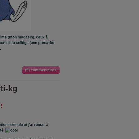
terme (mon magasin), ceux à
actuel au collège (une précarité
.
(6) commentaires
ti-kg
!
ion normale et j'ai réussi à
ulté