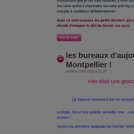
maintenant que je me suis habituer à mon no
me sens prête à reprendre ma lutte anti-kg co
ensuite à stabiliser définitivement !
mais ce sont toujours les petits derniers qui so
décidé d'intégrer le défi de février sur aj.co
lire la suite
les bureaux d'aujo
Montpellier !
publié le 26/01/2012 à 21:25
Hier était une gran
j'ai d'abord commencé par un moment d
la plage, moi et une grande serviette rose.... av
sonore !
j'ai pris ma première baignade de l'année ! enfi