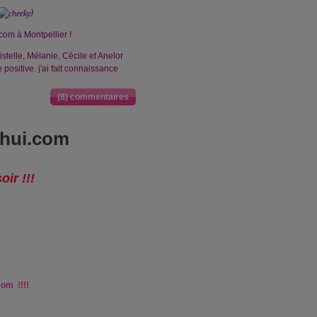
)
.com à Montpellier !
istelle, Mélanie, Cécile et Anelor
positive. j'ai fait connaissance
(8) commentaires
'hui.com
ir !!!
om !!!!