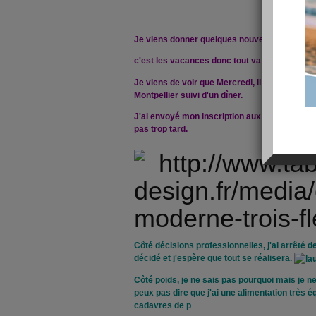
Je viens donner quelques nouvelles.
c'est les vacances donc tout va bien !
Je viens de voir que Mercredi, il y a la renc
Montpellier suivi d'un dîner.
J'ai envoyé mon inscription aux deux évènem
pas trop tard.
Côté décisions professionnelles, j'ai arrêté d
décidé et j'espère que tout se réalisera.
Côté poids, je ne sais pas pourquoi mais je ne 
peux pas dire que j'ai une alimentation très éq
cadavres de p