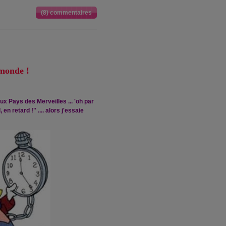
(8) commentaires
 monde !
x Pays des Merveilles ... 'oh par
n retard !" .... alors j'essaie