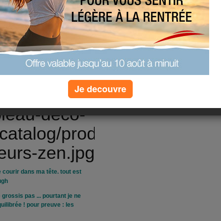
ontre aux bureaux aj.com de
ents en espèrant que ce n'est
Je decouvre
e courir dans ma tête. tout est
grossis pas ... pourtant je ne
uilibrée ! pour preuve : les