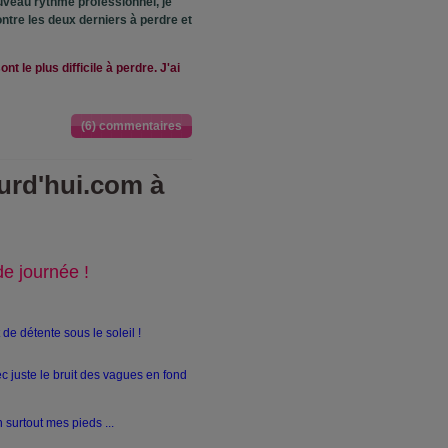
uveau rythme professionnel, je
ntre les deux derniers à perdre et
nt le plus difficile à perdre. J'ai
(6) commentaires
urd'hui.com à
de journée !
e détente sous le soleil !
ec juste le bruit des vagues en fond
n surtout mes pieds ...