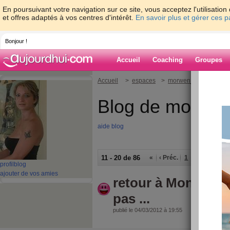
En poursuivant votre navigation sur ce site, vous acceptez l'utilisati
et offres adaptés à vos centres d'intérêt.
En savoir plus et gérer ces 
Bonjour !
Accueil
Coaching
Groupes
Accueil
>
espaces
>
morwen_belle
Blog de morwen
aide blog
11 - 20 de 86
«
‹ Préc.
1
2
3
4
5
profil
blog
ajouter de vos amies
retour à Montpelli
pas ...
publié le 04/03/2012 à 19:55
Bonsoir 