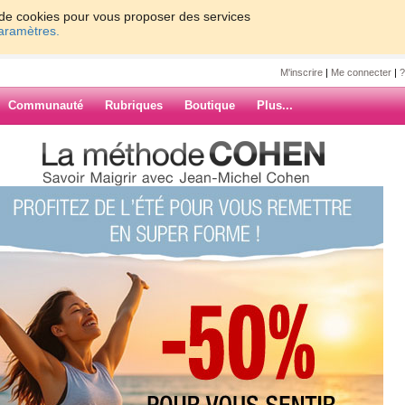
on de cookies pour vous proposer des services
paramètres.
M'inscrire
|
Me connecter
|
?
Communauté
Rubriques
Boutique
Plus...
_belle
6
7
8
9
Suiv. ›
»
er ? pourquoi
ARCHIVES
!