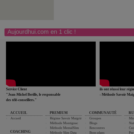
Aujourdhui.com en 1 clic !
Service Client
ils ont réussi leur rég
"Jean-Michel Berille, le responsable
- Méthode Savoir Maig
des télé-conseillers."
ACCUEIL
PREMIUM
COMMUNAUTÉ
RU
Accueil
Régime Savoir Maigrir
Groupes
Min
Méthode Montignac
Blogs
Nut
Méthode MentalSlim
Rencontres
Cui
COACHING
Méthode Slim Data
Bons plans
Psy