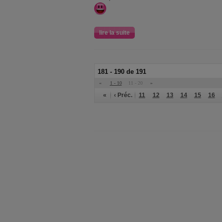
lire la suite
181 - 190 de 191
«
1 - 10
11 - 20
»
«
‹ Préc.
11
12
13
14
15
16