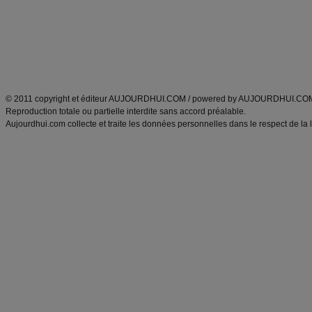
produits minceur
Recette poulet
Tags
:
ventre plat
|
maigrir des fesses
|
abdominaux
|
régime américain
|
régime mayo
|
Découvrez aussi
:
exercices abdominaux
|
recette wok
|
ANXA Partenaires
:
Recette
de cuisine |
Recette cuisine
|
© 2011 copyright et éditeur AUJOURDHUI.COM / powered by AUJOURDHUI.CO
Reproduction totale ou partielle interdite sans accord préalable.
Aujourdhui.com collecte et traite les données personnelles dans le respect de la 