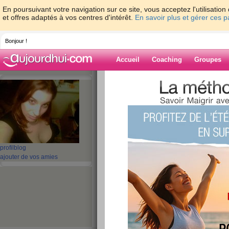
En poursuivant votre navigation sur ce site, vous acceptez l'utilisati
et offres adaptés à vos centres d'intérêt.
En savoir plus et gérer ces 
Bonjour !
Accueil
Coaching
Groupes
Accueil
>
espaces
>
leayasmine
Blog de leayas
aide blog
profil
blog
ajouter de vos amies
181 - 190 de 191
«
1 - 10
11 - 20
»
«
‹ Préc.
11
12
13
14
15
16
joyeux noël
publié le 24/12/2007 à 08:55