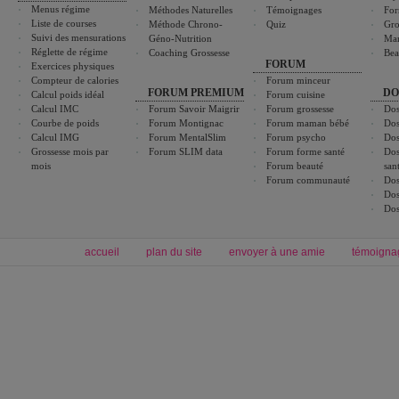
Menus régime
Méthodes Naturelles
Témoignages
For
Liste de courses
Méthode Chrono-
Quiz
Gro
Suivi des mensurations
Géno-Nutrition
Ma
Réglette de régime
Coaching Grossesse
Bea
FORUM
Exercices physiques
Compteur de calories
Forum minceur
FORUM PREMIUM
DO
Calcul poids idéal
Forum cuisine
Calcul IMC
Forum Savoir Maigrir
Forum grossesse
Dos
Courbe de poids
Forum Montignac
Forum maman bébé
Dos
Calcul IMG
Forum MentalSlim
Forum psycho
Dos
Grossesse mois par
Forum SLIM data
Forum forme santé
Dos
mois
Forum beauté
san
Forum communauté
Dos
Dos
Dos
accueil
plan du site
envoyer à une amie
témoigna
Forum minceur
Forum cuisine
Commencer un régime
boissons, vins et cocktails
Alimentation équilibrée et nutrition
astuces et bons plans
Minceur
Recette cuisine
exercices physiques
recette facile