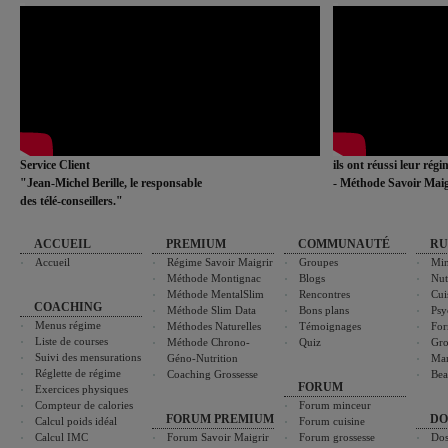
Service Client
ils ont réussi leur rég
"Jean-Michel Berille, le responsable
- Méthode Savoir Maig
des télé-conseillers."
ACCUEIL
PREMIUM
COMMUNAUTÉ
RU
Accueil
Régime Savoir Maigrir
Groupes
Min
Méthode Montignac
Blogs
Nut
Méthode MentalSlim
Rencontres
Cui
COACHING
Méthode Slim Data
Bons plans
Psy
Menus régime
Méthodes Naturelles
Témoignages
For
Liste de courses
Méthode Chrono-
Quiz
Gro
Suivi des mensurations
Géno-Nutrition
Ma
Réglette de régime
Coaching Grossesse
Bea
FORUM
Exercices physiques
Compteur de calories
Forum minceur
FORUM PREMIUM
DO
Calcul poids idéal
Forum cuisine
Calcul IMC
Forum Savoir Maigrir
Forum grossesse
Dos