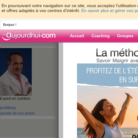
En poursuivant votre navigation sur ce site, vous acceptez l'utilisati
et offres adaptés à vos centres d'intérêt.
En savoir plus et gérer ces 
Bonjour !
Accueil
Coaching
Groupes
Accueil
>
espaces
>
ClaudeChauchard
Blog de Claude
aide blog
Expert en nutrition
profil
blog
1 - 10 de 252
ajouter de vos amies
«
1 - 10
11 - 20
21 - 26
»
«
‹ Préc.
1
2
3
4
5
6