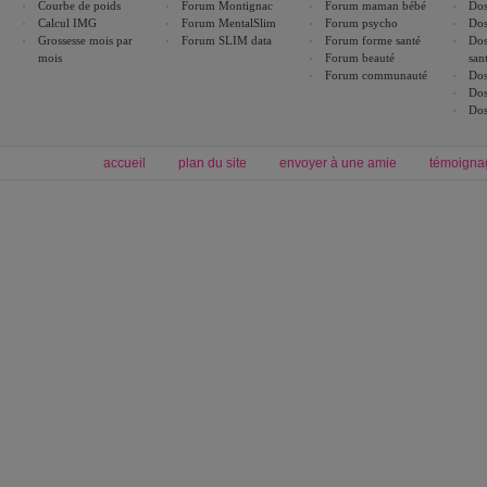
Courbe de poids
Forum Montignac
Forum maman bébé
Dos
Calcul IMG
Forum MentalSlim
Forum psycho
Dos
Grossesse mois par
Forum SLIM data
Forum forme santé
Dos
mois
Forum beauté
san
Forum communauté
Dos
Dos
Dos
accueil
plan du site
envoyer à une amie
témoigna
Forum minceur
Forum cuisine
Commencer un régime
boissons, vins et cocktails
Alimentation équilibrée et nutrition
astuces et bons plans
Minceur
Recette cuisine
exercices physiques
recette facile
produits minceur
Recette poulet
Tags
:
ventre plat
|
maigrir des fesses
|
abdominaux
|
régime américain
|
régime mayo
|
Découvrez aussi
:
exercices abdominaux
|
recette wok
|
ANXA Partenaires
:
Recette
de cuisine |
Recette cuisine
|