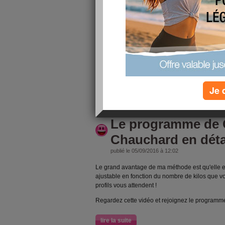
Les 3 avantages d
!!! Le régime déto
publié le 12/09/2016 à 10:56
Bonjour,
Une alimentation saine et sans produits industr
Voici 3 bonnes raisons de s'y intéresser !
Je 
lire la suite
Le programme de 
Chauchard en déta
publié le 05/09/2016 à 12:02
Le grand avantage de ma méthode est qu'elle 
ajustable en fonction du nombre de kilos que 
profils vous attendent !
Regardez cette vidéo et rejoignez le programme
lire la suite