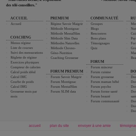
des télé-conseillers."
ACCUEIL
PREMIUM
COMMUNAUTÉ
RU
Accueil
Régime Savoir Maigrir
Groupes
Min
Méthode Montignac
Blogs
Nut
Méthode MentalSlim
Rencontres
Cui
COACHING
Méthode Slim Data
Bons plans
Psy
Menus régime
Méthodes Naturelles
Témoignages
For
Liste de courses
Méthode Chrono-
Quiz
Gro
Suivi des mensurations
Géno-Nutrition
Ma
Réglette de régime
Coaching Grossesse
Bea
FORUM
Exercices physiques
Compteur de calories
Forum minceur
FORUM PREMIUM
DO
Calcul poids idéal
Forum cuisine
Calcul IMC
Forum Savoir Maigrir
Forum grossesse
Dos
Courbe de poids
Forum Montignac
Forum maman bébé
Dos
Calcul IMG
Forum MentalSlim
Forum psycho
Dos
Grossesse mois par
Forum SLIM data
Forum forme santé
Dos
mois
Forum beauté
san
Forum communauté
Dos
Dos
Dos
accueil
plan du site
envoyer à une amie
témoigna