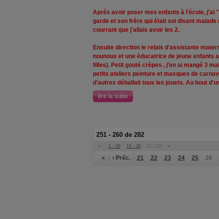
Après avoir poser mes enfants à l'école, j'ai 
garde et son frère qui était soi disant malade m
courrant que j'allais avoir les 2.
Ensuite direction le relais d'assistante mater
nounous et une éducatrice de jeune enfants a
filles). Petit gouté crèpes , j'en ai mangé 3 m
petits ateliers peinture et masques de carna
d'autres déballait tous les jouets. Au bout d'
lire la suite
251 - 260 de 282
«
1 - 10
11 - 20
21 - 29
»
«
‹ Préc.
21
22
23
24
25
26