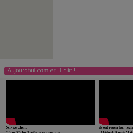
Aujourdhui.com en 1 clic !
Service Client
ils ont réussi leur rég
"Jean-Michel Berille, le responsable
- Méthode Savoir Maig