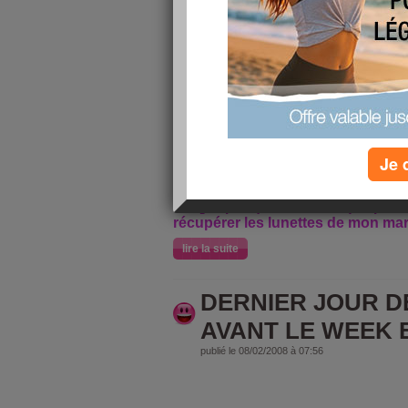
Très bien dormi mais réveillé très
Hier, montage des lits mézzanin
chambres. On a commencé le cha
heureusement car c'est du boulot.A
l'école après il a fallu démonterr 
pour la petite dans sa nouvelle c
Je 
trvers les portes, suivit du montag
on récupère les enfans à l'école 
fait (j'ai prit qu'une salade). A prè
récupérer les lunettes de mon mari
lire la suite
DERNIER JOUR D
AVANT LE WEEK 
publié le 08/02/2008 à 07:56