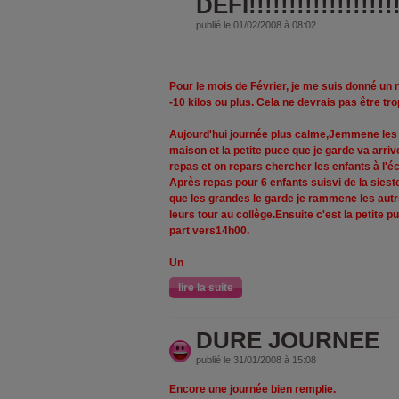
DEFI!!!!!!!!!!!!!!!!!!!
publié le 01/02/2008 à 08:02
Pour le mois de Février, je me suis donné un n
-10 kilos ou plus. Cela ne devrais pas être trop 
Aujourd'hui journée plus calme,Jemmene les en
maison et la petite puce que je garde va arri
repas et on repars chercher les enfants à l'éco
Après repas pour 6 enfants suisvi de la sieste
que les grandes le garde je rammene les autrs 
leurs tour au collège.Ensuite c'est la petite 
part vers14h00.
Un
lire la suite
DURE JOURNEE
publié le 31/01/2008 à 15:08
Encore une journée bien remplie.