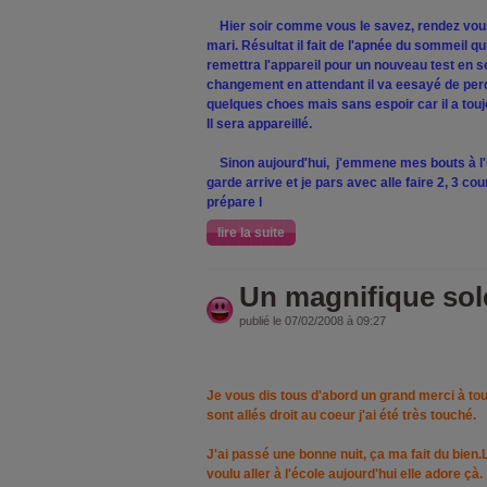
Hier soir comme vous le savez, rendez vou
mari. Résultat il fait de l'apnée du sommeil qu
remettra l'appareil pour un nouveau test en se
changement en attendant il va eesayé de perd
quelques choes mais sans espoir car il a toujou
Il sera appareillé.
Sinon aujourd'hui, j'emmene mes bouts à l'éc
garde arrive et je pars avec alle faire 2, 3 c
prépare l
lire la suite
Un magnifique sole
publié le 07/02/2008 à 09:27
Je vous dis tous d'abord un grand merci à to
sont allés droit au coeur j'ai été très touché.
J'ai passé une bonne nuit, ça ma fait du bien
voulu aller à l'école aujourd'hui elle adore çà.