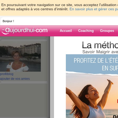
En poursuivant votre navigation sur ce site, vous acceptez l'utilisati
et offres adaptés à vos centres d'intérêt.
En savoir plus et gérer ces 
Bonjour !
Accueil
Coaching
Groupes
Accueil
>
espaces
>
bisafred
Blog de bisafre
aide blog
profil
blog
ajouter de vos amies
251 - 260 de 282
«
1 - 10
11 - 20
21 - 29
»
«
‹ Préc.
21
22
23
24
25
26
Fin du week end
publié le 10/02/2008 à 06:04