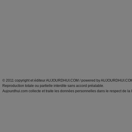
Forum minceur
Forum cuisine
Commencer un régime
boissons, vins et cocktails
Alimentation équilibrée et nutrition
astuces et bons plans
Minceur
Recette cuisine
exercices physiques
recette facile
produits minceur
Recette poulet
Tags
:
ventre plat
|
maigrir des fesses
|
abdominaux
|
régime américain
|
régime mayo
|
Découvrez aussi
:
exercices abdominaux
|
recette wok
|
ANXA Partenaires
:
Recette
de cuisine |
Recette cuisine
|
© 2011 copyright et éditeur AUJOURDHUI.COM / powered by AUJOURDHUI.CO
Reproduction totale ou partielle interdite sans accord préalable.
Aujourdhui.com collecte et traite les données personnelles dans le respect de la 