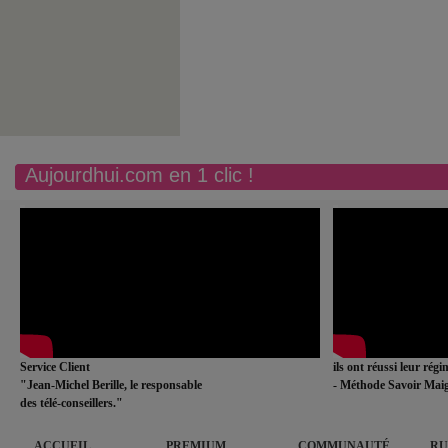
Aujourdhui.com en 1 clic !
Service Client
ils ont réussi leur rég
"Jean-Michel Berille, le responsable
- Méthode Savoir Maig
des télé-conseillers."
ACCUEIL
PREMIUM
COMMUNAUTÉ
RU