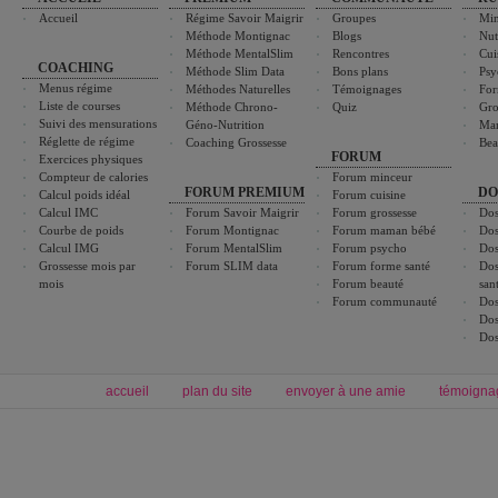
Accueil
Régime Savoir Maigrir
Groupes
Min
Méthode Montignac
Blogs
Nut
Méthode MentalSlim
Rencontres
Cui
COACHING
Méthode Slim Data
Bons plans
Psy
Menus régime
Méthodes Naturelles
Témoignages
For
Liste de courses
Méthode Chrono-
Quiz
Gro
Suivi des mensurations
Géno-Nutrition
Ma
Réglette de régime
Coaching Grossesse
Bea
FORUM
Exercices physiques
Compteur de calories
Forum minceur
FORUM PREMIUM
DO
Calcul poids idéal
Forum cuisine
Calcul IMC
Forum Savoir Maigrir
Forum grossesse
Dos
Courbe de poids
Forum Montignac
Forum maman bébé
Dos
Calcul IMG
Forum MentalSlim
Forum psycho
Dos
Grossesse mois par
Forum SLIM data
Forum forme santé
Dos
mois
Forum beauté
san
Forum communauté
Dos
Dos
Dos
accueil
plan du site
envoyer à une amie
témoigna
Forum minceur
Forum cuisine
Commencer un régime
boissons, vins et cocktails
Alimentation équilibrée et nutrition
astuces et bons plans