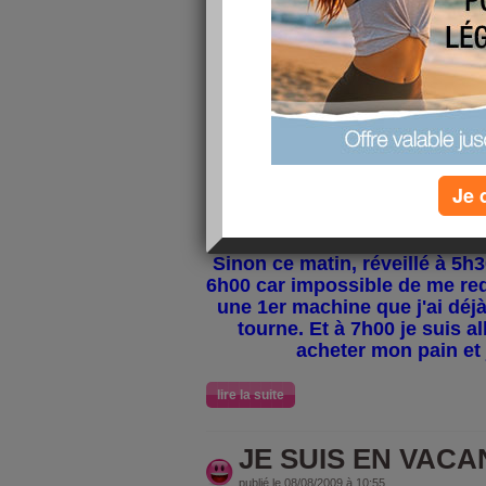
publié le 09/08/2009 à 08:07
Tous d'abo
BON ANNIVE
à mon fils Alexandre qui 
et
à mon beau fils Romain qu
que le temps passe vite car je
Je 
ans
Je vous fait de gros bis
Sinon ce matin, réveillé à 5h3
6h00 car impossible de me redo
une 1er machine que j'ai déj
tourne. Et à 7h00 je suis al
acheter mon pain et j
lire la suite
JE SUIS EN VACANC
publié le 08/08/2009 à 10:55