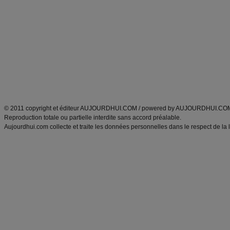
Minceur
Recette cuisine
exercices physiques
recette facile
produits minceur
Recette poulet
Tags
:
ventre plat
|
maigrir des fesses
|
abdominaux
|
régime américain
|
régime mayo
|
Découvrez aussi
:
exercices abdominaux
|
recette wok
|
ANXA Partenaires
:
Recette
de cuisine |
Recette cuisine
|
© 2011 copyright et éditeur AUJOURDHUI.COM / powered by AUJOURDHUI.CO
Reproduction totale ou partielle interdite sans accord préalable.
Aujourdhui.com collecte et traite les données personnelles dans le respect de la 