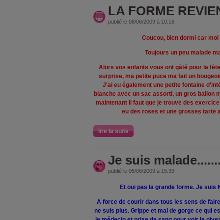
LA FORME REVIE
publié le 08/06/2009 à 10:16
Coucou, bien dormi car mo
Toujours un peu malade ma
Alors vos enfants vous ont gâté pour la fête
surprise, ma petite puce ma fait un bougeoir
J'ai eu également une petite fontaine d'in
blanche avec un sac assorti, un gros ballon mai
maintenant il faut que je trouve des exercic
eu des roses et une grosses tarte a
lire la suite
Je suis malade......
publié le 05/06/2009 à 15:39
Et oui pas la grande forme. Je suis 
A force de courir dans tous les sens de faire
ne suis plus. Grippe et mal de gorge ce qui es
le médecin et prise de sang pour voir le nive