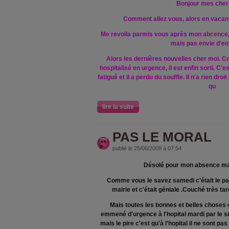
Bonjour mes cher
Comment allez vous, alors en vacanc
Me revoila parmis vous après mon abcence, j
mais pas envie d'en 
Alors les dernières nouvelles cher moi. 
hospitalisé en urgence, il est enfin sorti. C'e
fatigué et il a perdu du souffle. Il n'a rien dr
qu
lire la suite
PAS LE MORAL
publié le 25/06/2009 à 07:54
Désolé pour mon absence ma
Comme vous le savez samedi c'était le par
mairie et c'était géniale .Couché très t
Mais toutes les bonnes et belles choses 
emmené d'urgence à l'hopital mardi par le s
mais le pire c'est qu'à l'hopital il ne sont p