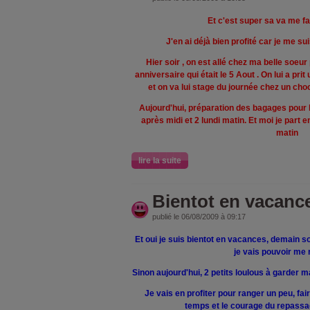
Et c'est super sa va me fai
J'en ai déjà bien profité car je me su
Hier soir , on est allé chez ma belle soeu
anniversaire qui était le 5 Aout . On lui a pri
et on va lui stage du journée chez un choc
Aujourd'hui, préparation des bagages pour 
après midi et 2 lundi matin. Et moi je part
matin
lire la suite
Bientot en vacances
publié le 06/08/2009 à 09:17
Et oui je suis bientot en vacances, demain soi
je vais pouvoir me 
Sinon aujourd'hui, 2 petits loulous à garder mai
Je vais en profiter pour ranger un peu, fair
temps et le courage du repassag