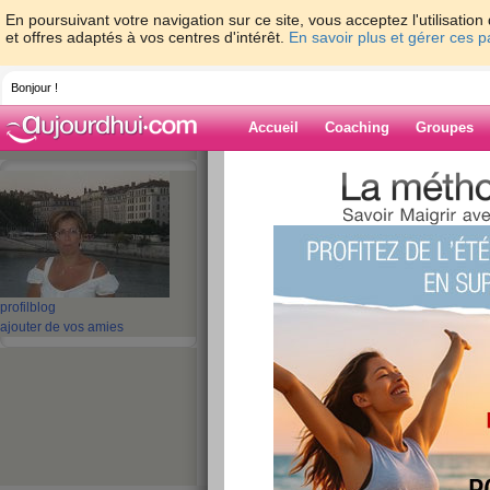
En poursuivant votre navigation sur ce site, vous acceptez l'utilisati
et offres adaptés à vos centres d'intérêt.
En savoir plus et gérer ces 
Bonjour !
Accueil
Coaching
Groupes
Accueil
>
espaces
>
bisafred
Blog de bisafre
aide blog
profil
blog
ajouter de vos amies
101 - 110 de 282
«
1 - 10
11 - 20
21 - 29
»
«
‹ Préc.
11
12
13
14
15
16
BON ANNIVERSAI
FISTONS