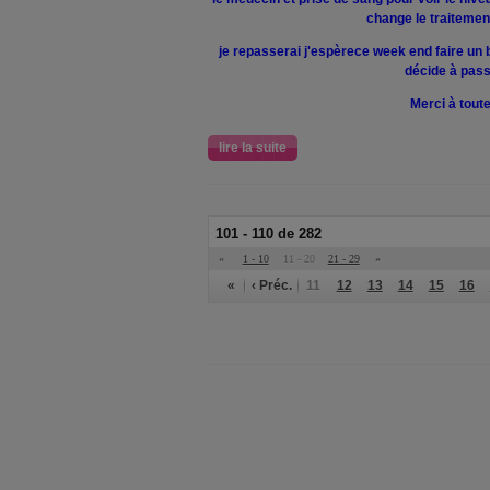
change le traitemen
je repasserai j'espèrece week end faire un 
décide à pas
Merci à tout
lire la suite
101 - 110 de 282
«
1 - 10
11 - 20
21 - 29
»
«
‹ Préc.
11
12
13
14
15
16