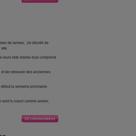
ises de larmes, j'ai décidé de
 site
 leurs liste d'amie et je comprend
n et de retrouver des anciennes
début la semaine prochaine .
e sont ls coach comme anelor,
(4) commentaires