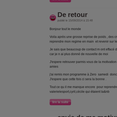
De retour
publié le 15/09/2014 à 15:48
Bonjour tout le monde
Voila après une grosse reprise de poids , des cr
reprendre mon regime en main et revenir sur le
Je sais que beaucoup de contact m ont effacé de
car je n ai plus donné de nouvelle de moi
J'espere retrouver parmis vous de la motivatio
amies
j'ai remis mon programme à Zero samedi donc 
J'espere que cette fois ci sera la bonne .
Tout ce qu il me manque encore pour reprendr
valerielesport,cyril,cécile qui étaient la&nb
lire la suite