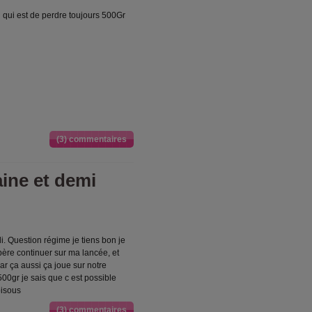
 qui est de perdre toujours 500Gr
(3) commentaires
ine et demi
i. Question régime je tiens bon je
ère continuer sur ma lancée, et
ar ça aussi ça joue sur notre
00gr je sais que c est possible
bisous
(3) commentaires