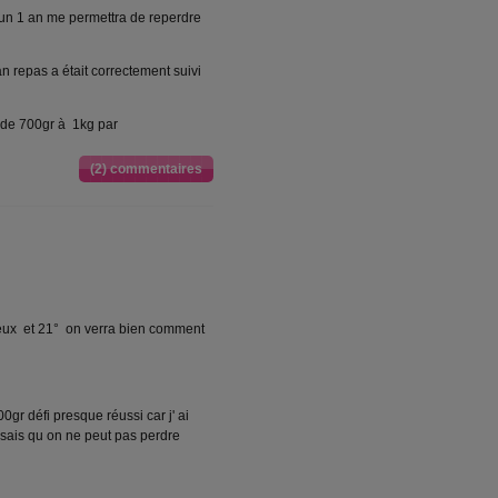
'un 1 an me permettra de reperdre
an repas a était correctement suivi
e de 700gr à 1kg par
(2) commentaires
geux et 21° on verra bien comment
gr défi presque réussi car j' ai
sais qu on ne peut pas perdre