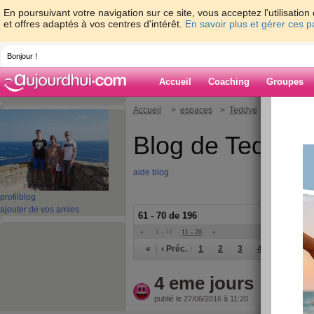
En poursuivant votre navigation sur ce site, vous acceptez l'utilisati
et offres adaptés à vos centres d'intérêt.
En savoir plus et gérer ces 
Bonjour !
Accueil
Coaching
Groupes
Accueil
>
espaces
>
Teddye
Blog de Teddye
aide blog
profil
blog
ajouter de vos amies
61 - 70 de 196
«
1 - 10
11 - 20
»
«
‹ Préc.
1
2
3
4
5
6
4 eme jours
publié le 27/06/2016 à 11:20