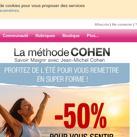
on de cookies pour vous proposer des services
paramètres.
M'inscrire
|
Me connecter
|
?
Communauté
Rubriques
Boutique
Plus...
7
8
9
10
Suiv. ›
»
ARCHIVES