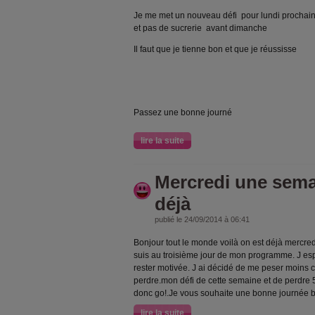
Je me met un nouveau défi pour lundi prochain
et pas de sucrerie avant dimanche
Il faut que je tienne bon et que je réussisse
Passez une bonne journé
lire la suite
Mercredi une sema
déjà
publié le 24/09/2014 à 06:41
Bonjour tout le monde voilà on est déjà mercred
suis au troisième jour de mon programme. J esp
rester motivée. J ai décidé de me peser moins c
perdre.mon défi de cette semaine et de perdre 5
donc go!.Je vous souhaite une bonne journée 
lire la suite