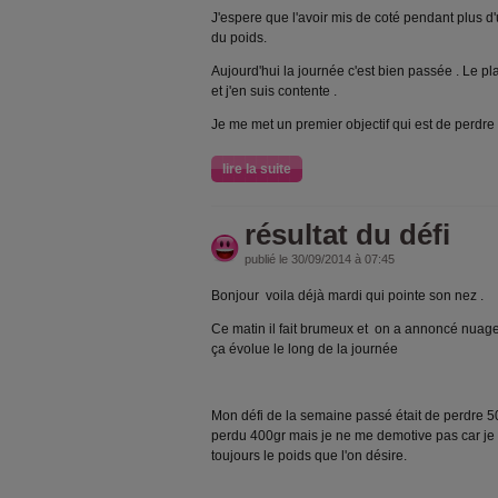
J'espere que l'avoir mis de coté pendant plus d
du poids.
Aujourd'hui la journée c'est bien passée . Le pl
et j'en suis contente .
Je me met un premier objectif qui est de perdr
lire la suite
résultat du défi
publié le 30/09/2014 à 07:45
Bonjour voila déjà mardi qui pointe son nez .
Ce matin il fait brumeux et on a annoncé nua
ça évolue le long de la journée
Mon défi de la semaine passé était de perdre 500
perdu 400gr mais je ne me demotive pas car je 
toujours le poids que l'on désire.