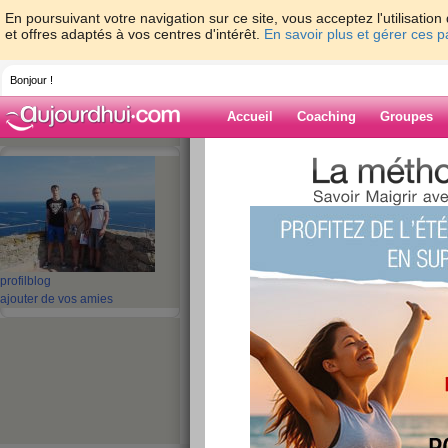
En poursuivant votre navigation sur ce site, vous acceptez l'utilisati
et offres adaptés à vos centres d'intérêt.
En savoir plus et gérer ces 
Bonjour !
Accueil
Coaching
Groupes
Accueil
>
espaces
>
Teddye
Blog de Teddye
aide blog
profil
blog
ajouter de vos amies
31 - 40 de 196
«
1 - 10
11 - 20
»
«
‹ Préc.
1
2
3
4
5
6
départ
publié le 19/02/2018 à 14:07