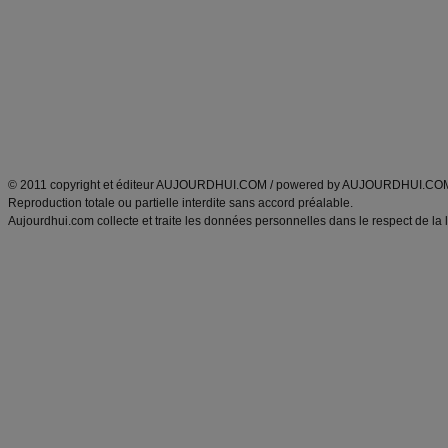
Minceur
Recette cuisine
exercices physiques
recette facile
produits minceur
Recette poulet
Tags
:
ventre plat
|
maigrir des fesses
|
abdominaux
|
régime américain
|
régime mayo
|
Découvrez aussi
:
exercices abdominaux
|
recette wok
|
ANXA Partenaires
:
Recette
de cuisine |
Recette cuisine
|
© 2011 copyright et éditeur AUJOURDHUI.COM / powered by AUJOURDHUI.CO
Reproduction totale ou partielle interdite sans accord préalable.
Aujourdhui.com collecte et traite les données personnelles dans le respect de la 