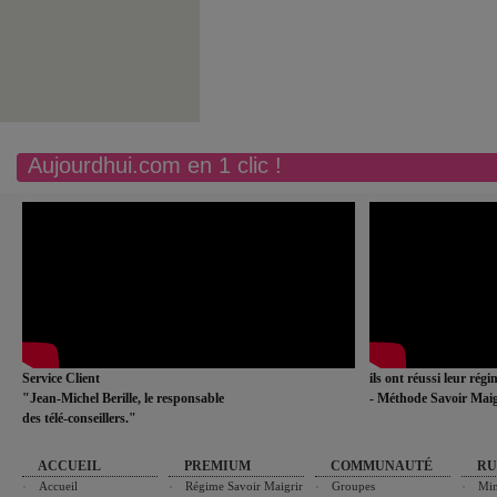
Aujourdhui.com en 1 clic !
Service Client
ils ont réussi leur rég
"Jean-Michel Berille, le responsable
- Méthode Savoir Maig
des télé-conseillers."
ACCUEIL
PREMIUM
COMMUNAUTÉ
RU
Accueil
Régime Savoir Maigrir
Groupes
Min