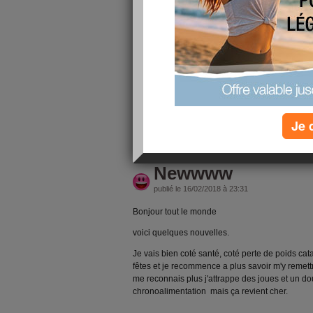
Bonjour
Voilà je commence aujourd'hui la chrono avec 
me peserai mercredi et samedi et on verra le rés
Merci les amies d'être là .
Bon après midi
Je 
lire la suite
Newwww
publié le 16/02/2018 à 23:31
Bonjour tout le monde
voici quelques nouvelles.
Je vais bien coté santé, coté perte de poids cat
fêtes et je recommence a plus savoir m'y remettre 
me reconnais plus j'attrappe des joues et un do
chronoalimentation mais ça revient cher.