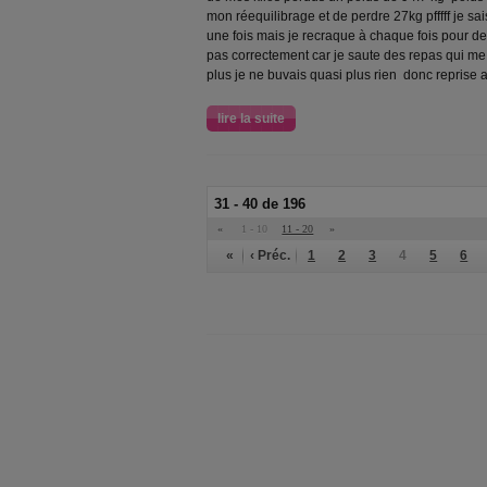
mon réequilibrage et de perdre 27kg pfffff je sais
une fois mais je recraque à chaque fois pour 
pas correctement car je saute des repas qui me 
plus je ne buvais quasi plus rien donc reprise a
lire la suite
31 - 40 de 196
«
1 - 10
11 - 20
»
«
‹ Préc.
1
2
3
4
5
6