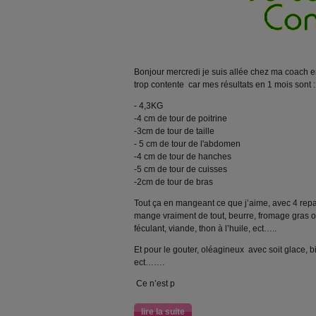
Bonjour mercredi je suis allée chez ma coach e
trop contente car mes résultats en 1 mois sont :
- 4,3KG
-4 cm de tour de poitrine
-3cm de tour de taille
- 5 cm de tour de l'abdomen
-4 cm de tour de hanches
-5 cm de tour de cuisses
-2cm de tour de bras
Tout ça en mangeant ce que j’aime, avec 4 repas
mange vraiment de tout, beurre, fromage gras ou
féculant, viande, thon à l’huile, ect…..
Et pour le gouter, oléagineux avec soit glace, bis
ect…….
Ce n’est p
lire la suite