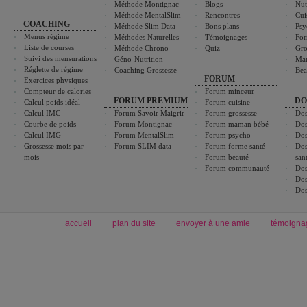
Méthode Montignac
Blogs
Nut
Méthode MentalSlim
Rencontres
Cui
COACHING
Méthode Slim Data
Bons plans
Psy
Menus régime
Méthodes Naturelles
Témoignages
For
Liste de courses
Méthode Chrono-
Quiz
Gro
Suivi des mensurations
Géno-Nutrition
Ma
Réglette de régime
Coaching Grossesse
Bea
FORUM
Exercices physiques
Compteur de calories
Forum minceur
FORUM PREMIUM
DO
Calcul poids idéal
Forum cuisine
Calcul IMC
Forum Savoir Maigrir
Forum grossesse
Dos
Courbe de poids
Forum Montignac
Forum maman bébé
Dos
Calcul IMG
Forum MentalSlim
Forum psycho
Dos
Grossesse mois par
Forum SLIM data
Forum forme santé
Dos
mois
Forum beauté
san
Forum communauté
Dos
Dos
Dos
accueil
plan du site
envoyer à une amie
témoigna
Forum minceur
Forum cuisine
Commencer un régime
boissons, vins et cocktails
Alimentation équilibrée et nutrition
astuces et bons plans