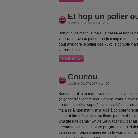
Et hop un palier o
publié le 16/07/2017 à 12:52
Bonjour , ce matin je me suis pesée et hop le pa
voici un nouveau palier que je compte oublier a
pour atteindre le palier des 70kg je compte y arr
journée bisous
lire la suite
Coucou
publié le 05/07/2017 à 14:03
Bonjour tout le monde , comment allez vous? Je
ça ça fait très longtemps. Comme vous le savez 
perdre mes kilos superflus mais voilà en prena
malaise à mon mari il m a aidé à comprendre qu
alimentaire n étais plus suffisant pour moi.Il ava
vivacité une dame *Sylvie Sauvage* qui parlais 
personnes qui ont suivi ce programme en étaient
va essayer nous sommes partis la voir un dima