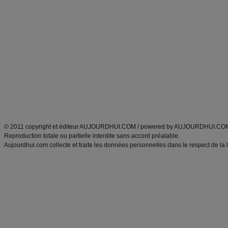
Commencer un régime
boissons, vins et cocktails
Alimentation équilibrée et nutrition
astuces et bons plans
Minceur
Recette cuisine
exercices physiques
recette facile
produits minceur
Recette poulet
Tags
:
ventre plat
|
maigrir des fesses
|
abdominaux
|
régime américain
|
régime mayo
|
Découvrez aussi
:
exercices abdominaux
|
recette wok
|
ANXA Partenaires
:
Recette
de cuisine |
Recette cuisine
|
© 2011 copyright et éditeur AUJOURDHUI.COM / powered by AUJOURDHUI.CO
Reproduction totale ou partielle interdite sans accord préalable.
Aujourdhui.com collecte et traite les données personnelles dans le respect de la 