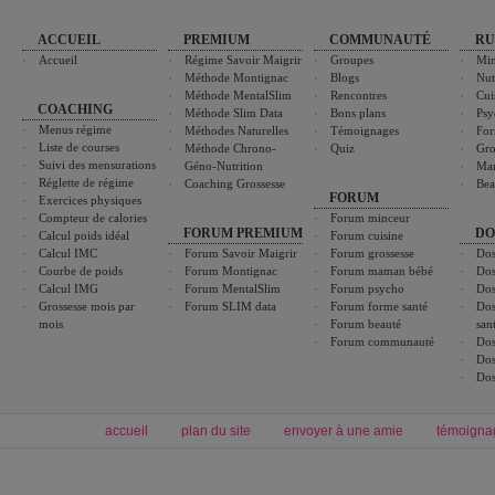
ACCUEIL
PREMIUM
COMMUNAUTÉ
RU
Accueil
Régime Savoir Maigrir
Groupes
Min
Méthode Montignac
Blogs
Nut
Méthode MentalSlim
Rencontres
Cui
COACHING
Méthode Slim Data
Bons plans
Psy
Menus régime
Méthodes Naturelles
Témoignages
For
Liste de courses
Méthode Chrono-
Quiz
Gro
Suivi des mensurations
Géno-Nutrition
Ma
Réglette de régime
Coaching Grossesse
Bea
FORUM
Exercices physiques
Compteur de calories
Forum minceur
FORUM PREMIUM
DO
Calcul poids idéal
Forum cuisine
Calcul IMC
Forum Savoir Maigrir
Forum grossesse
Dos
Courbe de poids
Forum Montignac
Forum maman bébé
Dos
Calcul IMG
Forum MentalSlim
Forum psycho
Dos
Grossesse mois par
Forum SLIM data
Forum forme santé
Dos
mois
Forum beauté
san
Forum communauté
Dos
Dos
Dos
accueil
plan du site
envoyer à une amie
témoigna
Forum minceur
Forum cuisine