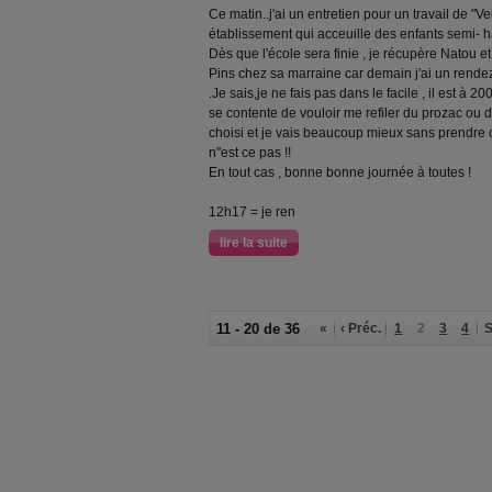
Ce matin..j'ai un entretien pour un travail de "V
établissement qui acceuille des enfants semi- ha
Dès que l'école sera finie , je récupère Natou 
Pins chez sa marraine car demain j'ai un rend
.Je sais,je ne fais pas dans le facile , il est à 2
se contente de vouloir me refiler du prozac ou d
choisi et je vais beaucoup mieux sans prendre 
n''est ce pas !!
En tout cas , bonne bonne journée à toutes !
12h17 = je ren
lire la suite
11 - 20 de 36
«
‹ Préc.
1
2
3
4
S