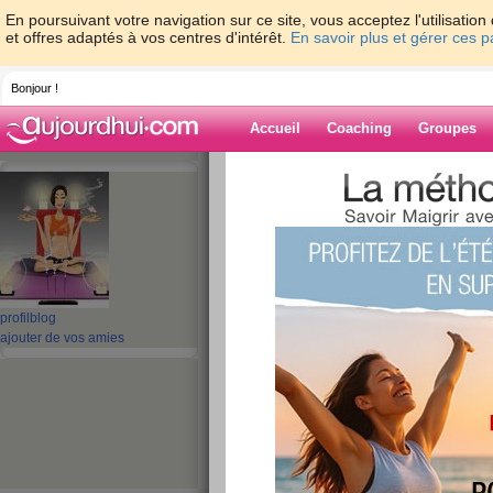
En poursuivant votre navigation sur ce site, vous acceptez l'utilisati
et offres adaptés à vos centres d'intérêt.
En savoir plus et gérer ces 
Bonjour !
Accueil
Coaching
Groupes
Accueil
>
espaces
>
Lilou05
Blog de Lilou05
aide blog
profil
blog
ajouter de vos amies
11 - 20 de 36
«
‹ Préc.
1
2
3
4
S
Le petit va un peu
publié le 30/11/2007 à 09:08