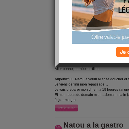
Moins de fièvre même si ce n'est pas encore le t
Mais comme je (ne) dors (pas) avec lui.....je suis
Aujourd'hui : ménage et repassage car demain j
Je 
anesthésiste et orl....
Ce soir j'ai une réunion aux pompiers, d'ailleurs
Piouuuuuuuuuuu encore un week end à fond
Aller bonne journée les filles.
Aujourd'hui , Natou a voulu aller se doucher et s'h
Je viens de finir mon repassage ...
Je vais préparer mon diner : à 19 heures j'ai u
Et mon repas de demain midi.....demain matin j
Juju....ma gra
lire la suite
Natou a la gastro