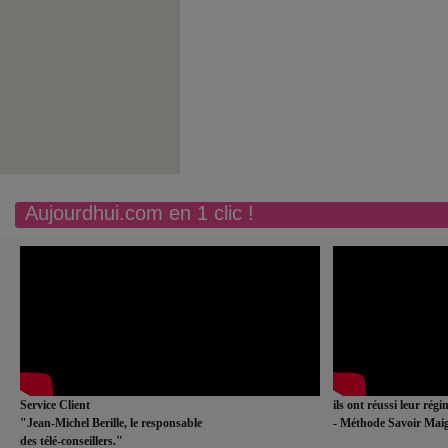
Aujourdhui.com en 1 clic !
Service Client
ils ont réussi leur rég
"Jean-Michel Berille, le responsable
- Méthode Savoir Maig
des télé-conseillers."