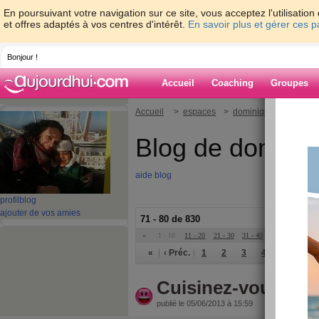
En poursuivant votre navigation sur ce site, vous acceptez l'utilisati
et offres adaptés à vos centres d'intérêt.
En savoir plus et gérer ces 
Bonjour !
Accueil
Coaching
Groupes
Accueil
>
espaces
>
dominiquerivron
Blog de dominiq
aide blog
profil
blog
ajouter de vos amies
71 - 80 de 830
«
1 - 10
11 - 20
21 - 30
31 - 40
41 - 50
51 - 6
«
‹ Préc.
1
2
3
4
5
6
Cuisinez-vous à la
publié le 05/06/2013 à 15:59