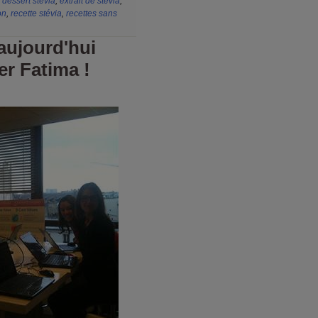
,
dessert stévia
,
extrait de stévia
,
on
,
recette stévia
,
recettes sans
aujourd'hui
er Fatima !