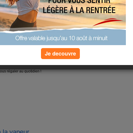
Je decouvre
r n’a que des atouts. Découvrez tous
ous régaler au quotidien !
à la vapeur