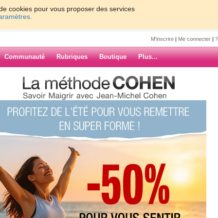
on de cookies pour vous proposer des services
paramètres.
M'inscrire
|
Me connecter
|
?
Communauté
Rubriques
Boutique
Plus...
uerivron
0
61 - 70
71 - 80
81 - 83
»
7
8
9
10
Suiv. ›
»
 vapeur ?
ARCHIVES