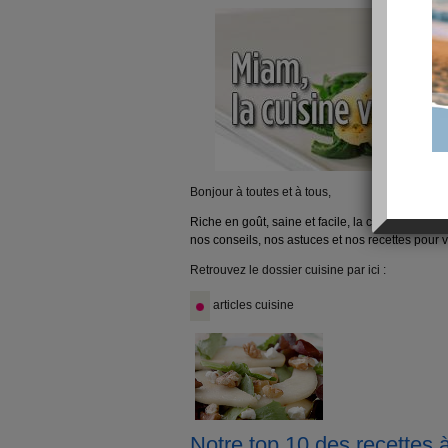
Bonjour à toutes et à tous,
Riche en goût, saine et facile, la cuisine vapeu
nos conseils, nos astuces et nos recettes pour v
Retrouvez le dossier cuisine par ici :
articles cuisine
Notre top 10 des recettes 