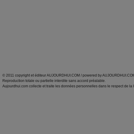
Commencer un régime
boissons, vins et cocktails
Alimentation équilibrée et nutrition
astuces et bons plans
Minceur
Recette cuisine
exercices physiques
recette facile
produits minceur
Recette poulet
Tags
:
ventre plat
|
maigrir des fesses
|
abdominaux
|
régime américain
|
régime mayo
|
Découvrez aussi
:
exercices abdominaux
|
recette wok
|
ANXA Partenaires
:
Recette
de cuisine |
Recette cuisine
|
© 2011 copyright et éditeur AUJOURDHUI.COM / powered by AUJOURDHUI.CO
Reproduction totale ou partielle interdite sans accord préalable.
Aujourdhui.com collecte et traite les données personnelles dans le respect de la 