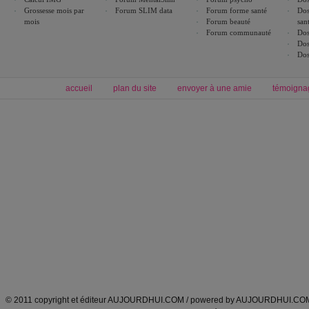
Grossesse mois par
Forum SLIM data
Forum forme santé
Dos
mois
Forum beauté
san
Forum communauté
Dos
Dos
Dos
accueil
plan du site
envoyer à une amie
témoigna
Forum minceur
Forum cuisine
Commencer un régime
boissons, vins et cocktails
Alimentation équilibrée et nutrition
astuces et bons plans
Minceur
Recette cuisine
exercices physiques
recette facile
produits minceur
Recette poulet
Tags
:
ventre plat
|
maigrir des fesses
|
abdominaux
|
régime américain
|
régime mayo
|
Découvrez aussi
:
exercices abdominaux
|
recette wok
|
ANXA Partenaires
:
Recette
de cuisine |
Recette cuisine
|
© 2011 copyright et éditeur AUJOURDHUI.COM / powered by AUJOURDHUI.CO