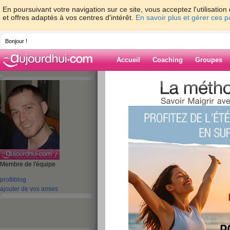
En poursuivant votre navigation sur ce site, vous acceptez l'utilisati
et offres adaptés à vos centres d'intérêt.
En savoir plus et gérer ces 
Bonjour !
Accueil
Coaching
Groupes
Accueil
>
espaces
>
louisfaugere
Blog de louisfa
aide blog
21 - 30 de 756
Membre de l'équipe
«
1 - 10
11 - 20
21 - 30
31 - 40
41 - 50
51 - 6
profil
blog
«
‹ Préc.
1
2
3
4
5
6
ajouter de vos amies
Heureuse Année 2
publié le 03/01/2013 à 07:04