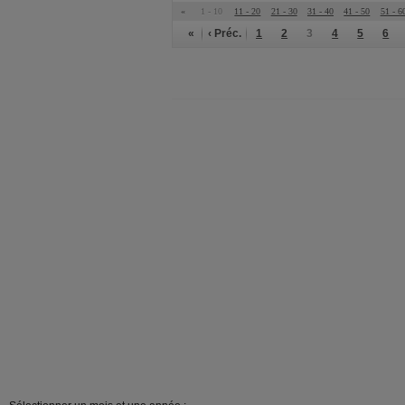
«
1 - 10
11 - 20
21 - 30
31 - 40
41 - 50
51 - 6
«
‹ Préc.
1
2
3
4
5
6