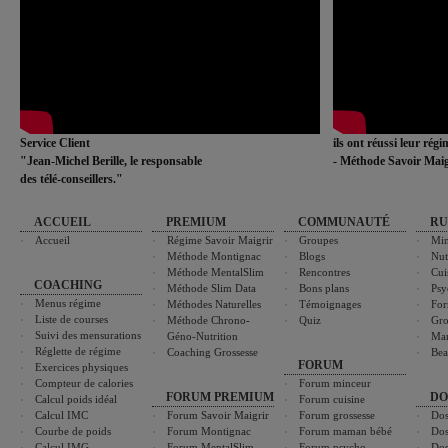
Service Client
ils ont réussi leur rég
"Jean-Michel Berille, le responsable
- Méthode Savoir Maig
des télé-conseillers."
ACCUEIL
PREMIUM
COMMUNAUTÉ
RU
Accueil
Régime Savoir Maigrir
Groupes
Min
Méthode Montignac
Blogs
Nut
Méthode MentalSlim
Rencontres
Cui
COACHING
Méthode Slim Data
Bons plans
Psy
Menus régime
Méthodes Naturelles
Témoignages
For
Liste de courses
Méthode Chrono-
Quiz
Gro
Suivi des mensurations
Géno-Nutrition
Ma
Réglette de régime
Coaching Grossesse
Bea
FORUM
Exercices physiques
Compteur de calories
Forum minceur
FORUM PREMIUM
DO
Calcul poids idéal
Forum cuisine
Calcul IMC
Forum Savoir Maigrir
Forum grossesse
Dos
Courbe de poids
Forum Montignac
Forum maman bébé
Dos
Calcul IMG
Forum MentalSlim
Forum psycho
Dos