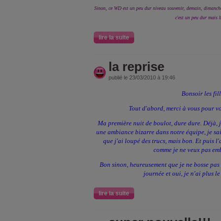
Sinon, ce WD est un peu dur niveau souvenir, demain, dimanche
c'est un peu dur mais b
lire la suite
la reprise
publié le 23/03/2010 à 19:46
Bonsoir les fill
Tout d'abord, merci à vous pour v
Ma première nuit de boulot, dure dure. Déjà, j'
une ambiance bizarre dans notre équipe, je sai
que j'ai loupé des trucs, mais bon. Et puis l
comme je ne veux pas embêt
Bon sinon, heureusement que je ne bosse pas c
journée et oui, je n'ai plus le
lire la suite