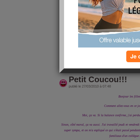
Merci pour tous vos messages, cela 
Pour moi, ça va. Le régime a des hauts et des b
maintient.
Côté boulot, je me suis expliquée gentillement
qui c'est passé, rien à voir avec moi mais bon,
me bourre d'antalgiques et le matin, j'ai le po
consultation avec l
Je 
lire la suite
Petit Coucou!!!
publié le 27/03/2010 à 07:48
Bonjour les filles
Comment allez-vous en ce jo
Moi, ça va. Si la balance confirme, j'ai perdu
Sinon, côté moral, ça va aussi. J'ai travaillé jeudi et vendred
super sympa, et on m'a expliqué ce qui s'était passé pendan
familiaux d'un collègue 