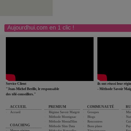
Aujourdhui.com en 1 clic !
Service Client
ils ont réussi leur rég
"Jean-Michel Berille, le responsable
- Méthode Savoir Maig
des télé-conseillers."
ACCUEIL
PREMIUM
COMMUNAUTÉ
RU
Accueil
Régime Savoir Maigrir
Groupes
Min
Méthode Montignac
Blogs
Nut
Méthode MentalSlim
Rencontres
Cui
COACHING
Méthode Slim Data
Bons plans
Psy
Menus régime
Méthodes Naturelles
Témoignages
For