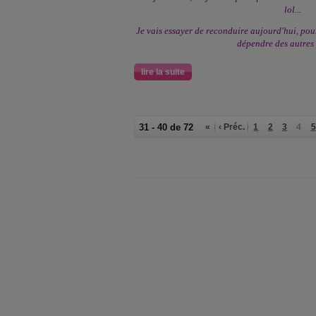
lol...
Je vais essayer de reconduire aujourd'hui, po
dépendre des autres 
lire la suite
31 - 40 de 72
«
‹ Préc.
1
2
3
4
5