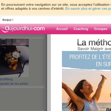
En poursuivant votre navigation sur ce site, vous acceptez l'utilisati
et offres adaptés à vos centres d'intérêt.
En savoir plus et gérer ces 
Bonjour !
Accueil
Coaching
Groupes
Accueil
>
espaces
>
tweety_co
Blog de tweety
aide blog
31 - 40 de 72
«
‹ Préc.
1
2
3
4
5
profil
blog
ajouter de vos amies
un petit coucou!!!
publié le 31/03/2010 à 16:20
Coucou les fill
Comment allez-