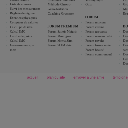
Liste de courses
Méthode Chrono-
Quiz
Gro
Suivi des mensurations
Géno-Nutrition
Ma
Réglette de régime
Coaching Grossesse
Bea
FORUM
Exercices physiques
Compteur de calories
Forum minceur
FORUM PREMIUM
DO
Calcul poids idéal
Forum cuisine
Calcul IMC
Forum Savoir Maigrir
Forum grossesse
Dos
Courbe de poids
Forum Montignac
Forum maman bébé
Dos
Calcul IMG
Forum MentalSlim
Forum psycho
Dos
Grossesse mois par
Forum SLIM data
Forum forme santé
Dos
mois
Forum beauté
san
Forum communauté
Dos
Dos
Dos
accueil
plan du site
envoyer à une amie
témoigna
Forum minceur
Forum cuisine
Commencer un régime
boissons, vins et cocktails
Alimentation équilibrée et nutrition
astuces et bons plans
Minceur
Recette cuisine
exercices physiques
recette facile
produits minceur
Recette poulet