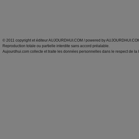
Tags
:
ventre plat
|
maigrir des fesses
|
abdominaux
|
régime américain
|
régime mayo
|
Découvrez aussi
:
exercices abdominaux
|
recette wok
|
ANXA Partenaires
:
Recette
de cuisine |
Recette cuisine
|
© 2011 copyright et éditeur AUJOURDHUI.COM / powered by AUJOURDHUI.CO
Reproduction totale ou partielle interdite sans accord préalable.
Aujourdhui.com collecte et traite les données personnelles dans le respect de la 